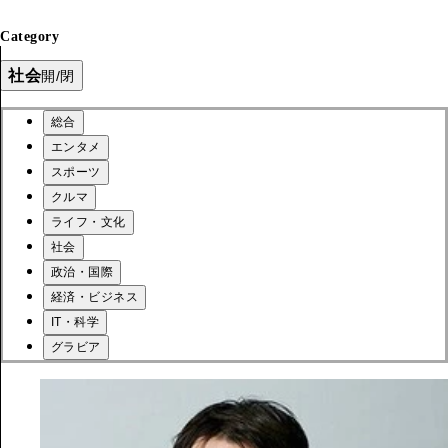
Category
社会
開/閉
総合
エンタメ
スポーツ
クルマ
ライフ・文化
社会
政治・国際
経済・ビジネス
IT・科学
グラビア