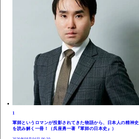
1
軍師というロマンが投影されてきた物語から、日本人の精神史
を読み解く一冊！（呉座勇一著『軍師の日本史』）
2026年08月04日 06:30