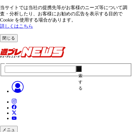
当サイトでは当社の提携先等がお客様のニーズ等について調
査・分析したり、お客様にお勧めの広告を表⽰する⽬的で
Cookie を使⽤する場合があります。
詳しくはこちら
閉じる
検
索
す
る
メニュ