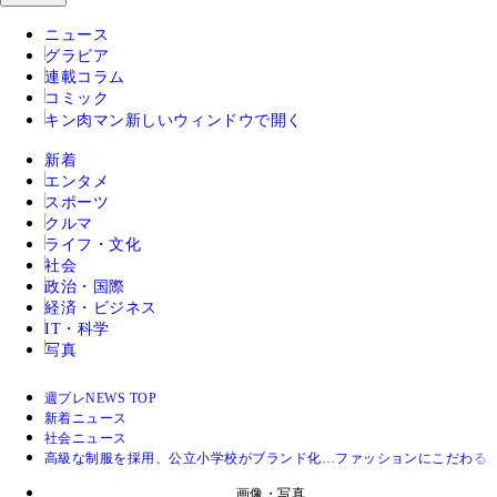
ニュース
グラビア
連載コラム
コミック
キン肉マン
新しいウィンドウで開く
新着
エンタメ
スポーツ
クルマ
ライフ・文化
社会
政治・国際
経済・ビジネス
IT・科学
写真
週プレNEWS TOP
新着ニュース
社会ニュース
高級な制服を採用、公立小学校がブランド化…ファッションにこだわる
画像・写真