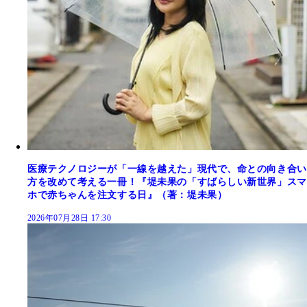
医療テクノロジーが「一線を越えた」現代で、命との向き合い
方を改めて考える一冊！『堤未果の「すばらしい新世界」スマ
ホで赤ちゃんを注文する日』（著：堤未果）
2026年07月28日 17:30