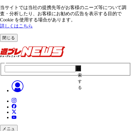
当サイトでは当社の提携先等がお客様のニーズ等について調
査・分析したり、お客様にお勧めの広告を表⽰する⽬的で
Cookie を使⽤する場合があります。
詳しくはこちら
閉じる
検
索
す
る
メニュ