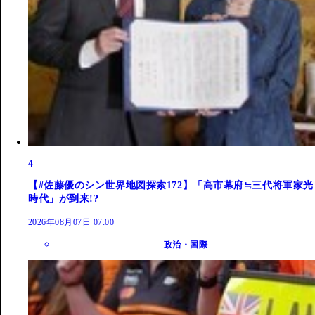
4
【#佐藤優のシン世界地図探索172】「高市幕府≒三代将軍家光
時代」が到来!?
2026年08月07日 07:00
政治・国際