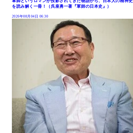
軍師というロマンが投影されてきた物語から、日本人の精神史
を読み解く一冊！（呉座勇一著『軍師の日本史』）
2026年08月04日 06:30