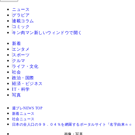
ニュース
グラビア
連載コラム
コミック
キン肉マン
新しいウィンドウで開く
新着
エンタメ
スポーツ
クルマ
ライフ・文化
社会
政治・国際
経済・ビジネス
IT・科学
写真
週プレNEWS TOP
新着ニュース
社会ニュース
日本の全人口の９９．０４％を網羅するポータルサイト『名字由来ｎｅ
画像・写真