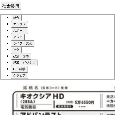
社会
開/閉
総合
エンタメ
スポーツ
クルマ
ライフ・文化
社会
政治・国際
経済・ビジネス
IT・科学
グラビア