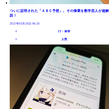
ついに証明された「ＡＢＣ予想」。その偉業を数学芸人が超解
説！
2021年03月16日 06:20
IT・科学
人気