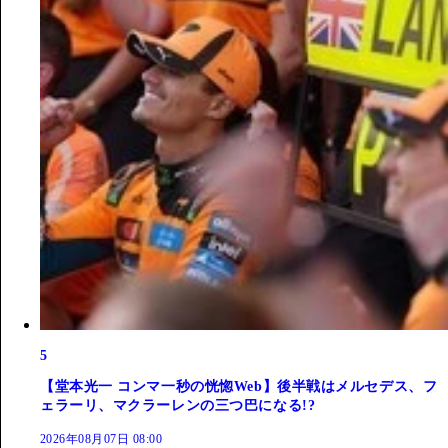
5
【堂本光一 コンマ一秒の恍惚Web】後半戦はメルセデス、フ
ェラーリ、マクラーレンの三つ巴になる!?
2026年08月07日 08:00