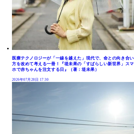
医療テクノロジーが「一線を越えた」現代で、命との向き合い
方を改めて考える一冊！『堤未果の「すばらしい新世界」スマ
ホで赤ちゃんを注文する日』（著：堤未果）
2026年07月28日 17:30