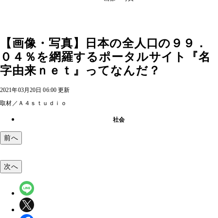
【画像・写真】日本の全人口の９９．
０４％を網羅するポータルサイト『名
字由来ｎｅｔ』ってなんだ？
2021年03月20日 06:00 更新
取材／Ａ４ｓｔｕｄｉｏ
社会
前へ
次へ