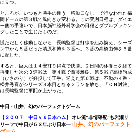
に立つ。
ところが、いつもと勝手の違う「移動日なし」で行なわれた福
岡ドームの第３戦で風向きが変わる。この変則日程は、ダイエ
ー側の手違いで、日本脳神経外科学会の日程とダブルブッキン
グしたことで生じたものだ。
慌ただしく移動しながら、長嶋監督は打線を組み換え、シーズ
ン中から５番だった清原和博を３番へ。３番の高橋由伸を６番
に配した。
すると、巨人は１４安打９得点で快勝。２日間の休養日を経て
再開した次の３連戦は、第４戦で斎藤雅樹、第５戦で高橋尚成
（ひさのり）が好投して王手。迎えた第６戦は、不動の４番・
松井秀喜がシリーズ３本目となる２ランを放ち、「ＯＮ対決」
は長嶋監督に軍配が上がった。
中日・山井、幻のパーフェクトゲーム
【２００７ 中日ｖｓ日本ハム】
オレ流“非情采配”も岩瀬リ
山井、幻のパーフェクト
リーフで中日が５３年ぶり日本一
ゲーム