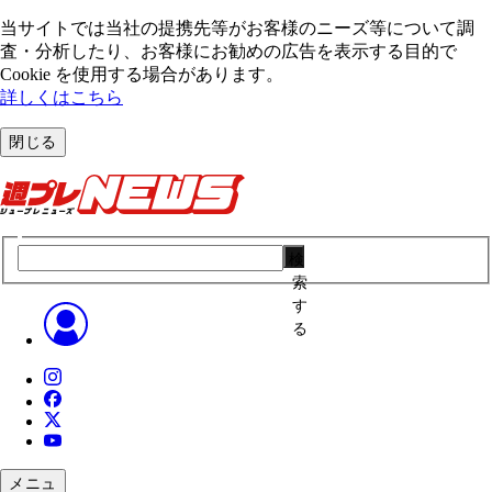
当サイトでは当社の提携先等がお客様のニーズ等について調
査・分析したり、お客様にお勧めの広告を表⽰する⽬的で
Cookie を使⽤する場合があります。
詳しくはこちら
閉じる
検
索
す
る
メニュ