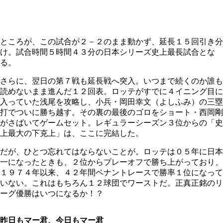
ところが、この試合が２－２のまま動かず、延長１５回引き分
け。試合時間５時間４３分の日本シリーズ史上最長試合とな
る。
さらに、翌日の第７戦も延長戦へ突入。いつまで続くのか誰も
読めないまま進んだ１２回表。ロッテがすでに４イニング目に
入っていた浅尾を攻略し、小兵・岡田幸文（よしふみ）の三塁
打でついに勝ち越す。その裏の最後のゴロをショート・西岡剛
がさばいてゲームセット。レギュラーシーズン３位からの「史
上最大の下克上」は、ここに完結した。
だが、ひとつ忘れてはならないことが。ロッテは０５年に日本
一になったときも、２位からプレーオフで勝ち上がっており、
１９７４年以来、４２年間ペナントレースで勝率１位になって
いない。これはもちろん１２球団でワーストだ。正真正銘のリ
ーグ優勝はいつになるか！？
昨日もマー君、今日もマー君