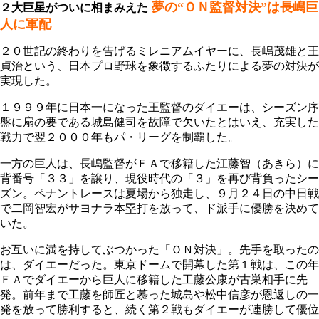
夢の“ＯＮ監督対決”は長嶋巨
２大巨星がついに相まみえた
人に軍配
２０世記の終わりを告げるミレニアムイヤーに、長嶋茂雄と王
貞治という、日本プロ野球を象徴するふたりによる夢の対決が
実現した。
１９９９年に日本一になった王監督のダイエーは、シーズン序
盤に扇の要である城島健司を故障で欠いたとはいえ、充実した
戦力で翌２０００年もパ・リーグを制覇した。
一方の巨人は、長嶋監督がＦＡで移籍した江藤智（あきら）に
背番号「３３」を譲り、現役時代の「３」を再び背負ったシー
ズン。ペナントレースは夏場から独走し、９月２４日の中日戦
で二岡智宏がサヨナラ本塁打を放って、ド派手に優勝を決めて
いた。
お互いに満を持してぶつかった「ＯＮ対決」。先手を取ったの
は、ダイエーだった。東京ドームで開幕した第１戦は、この年
ＦＡでダイエーから巨人に移籍した工藤公康が古巣相手に先
発。前年まで工藤を師匠と慕った城島や松中信彦が恩返しの一
発を放って勝利すると、続く第２戦もダイエーが連勝して優位