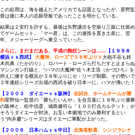
この起用は、海を越えたアメリカでも話題となったが、星野監
督は後に本人の志願登板であったことを明かしている。
結果は２安打を許すも、最後は矢野謙次を空振り三振に仕留め
てゲームセット。「マー君」は、この連投を置き土産に、翌
年、メジャーリーグへ巣立っていった。
さらに、まだまだある、平成の熱狂シーンは……
【１９９８
横浜ｖｓ西武】
大魔神、ローズで３８年ぶりＶ
大砲不在も鈴
木尚典（たかのり）、ロバート・ローズら打ちだすと止まらぬ
マシンガン打線と、“ハマの大魔神”佐々木主浩（かづひろ）を
抑えに擁する横浜が３８年ぶりにセ・リーグ制覇。その勢いで
２年連続シリーズ出場の西武を破り日本一に。ハマが沸いた！
【２００３ ダイエーｖｓ阪神】
全試合、ホームチームが勝
利
星野仙一監督の「勝ちたいんや」を合言葉に１８年ぶり優勝
の阪神と、松中信彦、城島健司ら「１００打点カルテット」が
そろうダイエーが対決。お互い本拠地でのみ勝利するとい
う“内弁慶”シリーズはダイエーに軍配が上がった。
【２００６ 日本ハムｖｓ中日】
北海道歓喜、シンジラレナ