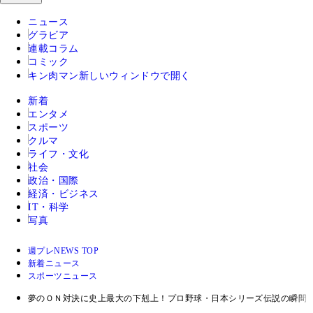
ニュース
グラビア
連載コラム
コミック
キン肉マン
新しいウィンドウで開く
新着
エンタメ
スポーツ
クルマ
ライフ・文化
社会
政治・国際
経済・ビジネス
IT・科学
写真
週プレNEWS TOP
新着ニュース
スポーツニュース
夢のＯＮ対決に史上最大の下剋上！プロ野球・日本シリーズ伝説の瞬間