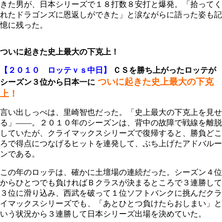
きた男が、日本シリーズで１８打数８安打と爆発。「拾ってく
れたドラゴンズに恩返しができた」と涙ながらに語った姿も記
憶に残った。
ついに起きた史上最大の下克上！
【２０１０ ロッテｖｓ中日】
ＣＳを勝ち上がったロッテが
ついに起きた史上最大の下克
シーズン３位から日本一に
上！
言い出しっぺは、里崎智也だった。「史上最大の下克上を見せ
る」――。２０１０年のシーズンは、背中の故障で戦線を離脱
していたが、クライマックスシリーズで復帰すると、勝負どこ
ろで得点につなげるヒットを連発して、ぶち上げたアドバルー
ンである。
この年のロッテは、確かに土壇場の連続だった。シーズン４位
からひとつでも負ければＢクラスが決まるところで３連勝して
３位に滑り込み、西武を破って１位ソフトバンクに挑んだクラ
イマックスシリーズでも、「あとひとつ負けたらおしまい」と
いう状況から３連勝して日本シリーズ出場を決めていた。