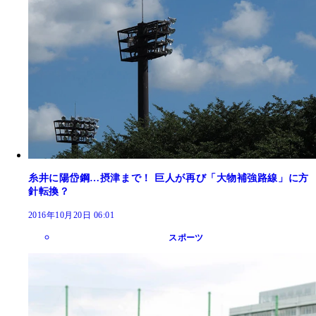
糸井に陽岱鋼…摂津まで！ 巨人が再び「大物補強路線」に方
針転換？
2016年10月20日 06:01
スポーツ