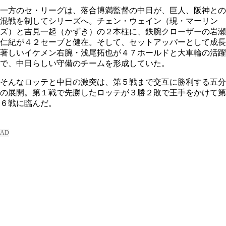
一方のセ・リーグは、落合博満監督の中日が、巨人、阪神との
混戦を制してシリーズへ。チェン・ウェイン（現・マーリン
ズ）と吉見一起（かずき）の２本柱に、鉄腕クローザーの岩瀬
仁紀が４２セーブと健在。そして、セットアッパーとして成長
著しいイケメン右腕・浅尾拓也が４７ホールドと大車輪の活躍
で、中日らしい守備のチームを形成していた。
そんなロッテと中日の激突は、第５戦まで交互に勝利する五分
の展開。第１戦で先勝したロッテが３勝２敗で王手をかけて第
６戦に臨んだ。