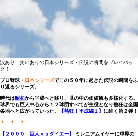
涙あり、笑いありの日本シリーズ・伝説の瞬間をプレイバッ
ク！
プロ野球・
日本シリーズ
でこの５０年に起きた伝説の瞬間をふ
り返るシリーズ。
時代は
昭和
から平成へと移り、世の中の価値観も多様化する。
球界でも巨人中心から１２球団すべてが主役となり熱狂は全国
各地へと広がっていった。
【熱狂！平成編１】
に続く第２弾！
＊ ＊ ＊
【２０００ 巨人ｖｓダイエー】
ミレニアムイヤーに球界の