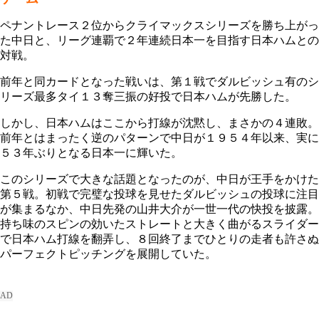
ペナントレース２位からクライマックスシリーズを勝ち上がっ
た中日と、リーグ連覇で２年連続日本一を目指す日本ハムとの
対戦。
前年と同カードとなった戦いは、第１戦でダルビッシュ有のシ
リーズ最多タイ１３奪三振の好投で日本ハムが先勝した。
しかし、日本ハムはここから打線が沈黙し、まさかの４連敗。
前年とはまったく逆のパターンで中日が１９５４年以来、実に
５３年ぶりとなる日本一に輝いた。
このシリーズで大きな話題となったのが、中日が王手をかけた
第５戦。初戦で完璧な投球を見せたダルビッシュの投球に注目
が集まるなか、中日先発の山井大介が一世一代の快投を披露。
持ち味のスピンの効いたストレートと大きく曲がるスライダー
で日本ハム打線を翻弄し、８回終了までひとりの走者も許さぬ
パーフェクトピッチングを展開していた。