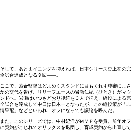
そして、あと１イニングを抑えれば、日本シリーズ史上初の完
全試合達成となる９回――。
ここで、落合監督はどよめくスタンドに目もくれず球審にまさ
かの交代を告げ、リリーフエースの岩瀬仁紀（ひとき）がマウ
ンドへ。岩瀬はいつもどおり後続を３人で抑え、継投による完
全試合を達成して中日は日本一となったが、この継投策が「非
情采配」などといわれ、オフになっても議論を呼んだ。
また、このシリーズでは、中村紀洋がＭＶＰを受賞。前年オフ
に契約がこじれてオリックスを退団し、育成契約から出直して