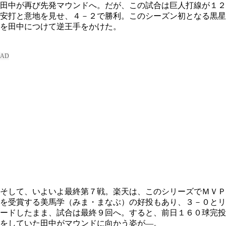
田中が再び先発マウンドへ。だが、この試合は巨人打線が１２
安打と意地を見せ、４－２で勝利。このシーズン初となる黒星
を田中につけて逆王手をかけた。
そして、いよいよ最終第７戦。楽天は、このシリーズでＭＶＰ
を受賞する美馬学（みま・まなぶ）の好投もあり、３－０とリ
ードしたまま、試合は最終９回へ。すると、前日１６０球完投
をしていた田中がマウンドに向かう姿が―。