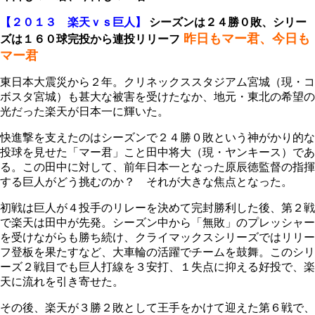
【２０１３ 楽天ｖｓ巨人】
シーズンは２４勝０敗、シリー
昨日もマー君、今日も
ズは１６０球完投から連投リリーフ
マー君
東日本大震災から２年。クリネックススタジアム宮城（現・コ
ボスタ宮城）も甚大な被害を受けたなか、地元・東北の希望の
光だった楽天が日本一に輝いた。
快進撃を支えたのはシーズンで２４勝０敗という神がかり的な
投球を見せた「マー君」こと田中将大（現・ヤンキース）であ
る。この田中に対して、前年日本一となった原辰徳監督の指揮
する巨人がどう挑むのか？ それが大きな焦点となった。
初戦は巨人が４投手のリレーを決めて完封勝利した後、第２戦
で楽天は田中が先発。シーズン中から「無敗」のプレッシャー
を受けながらも勝ち続け、クライマックスシリーズではリリー
フ登板を果たすなど、大車輪の活躍でチームを鼓舞。このシリ
ーズ２戦目でも巨人打線を３安打、１失点に抑える好投で、楽
天に流れを引き寄せた。
その後、楽天が３勝２敗として王手をかけて迎えた第６戦で、