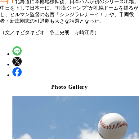
ーイ！
北海道に本拠地移転後、日本ハムが初のシリーズ出場。
中日を下して日本一に。“稲葉ジャンプ”が札幌ドームを揺るが
し、ヒルマン監督の名言「シンジラレナーイ！」や、千両役
者・新庄剛志の引退劇も大きな話題となった。
（文／キビタキビオ 谷上史朗 寺崎江月）
Photo Gallery