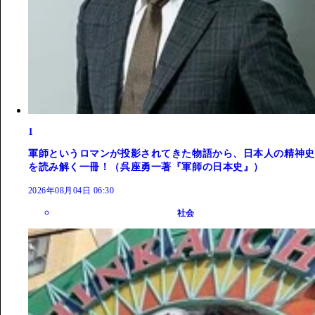
1
軍師というロマンが投影されてきた物語から、日本人の精神史
を読み解く一冊！（呉座勇一著『軍師の日本史』）
2026年08月04日 06:30
社会