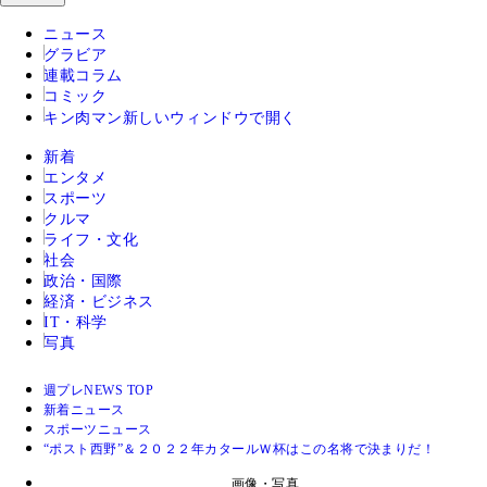
ニュース
グラビア
連載コラム
コミック
キン肉マン
新しいウィンドウで開く
新着
エンタメ
スポーツ
クルマ
ライフ・文化
社会
政治・国際
経済・ビジネス
IT・科学
写真
週プレNEWS TOP
新着ニュース
スポーツニュース
“ポスト西野”＆２０２２年カタールＷ杯はこの名将で決まりだ！
画像・写真