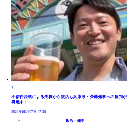
2
不信任決議による失職から復活も兵庫県・斉藤知事への批判が
再燃中！
2026年08月07日 07:30
政治・国際