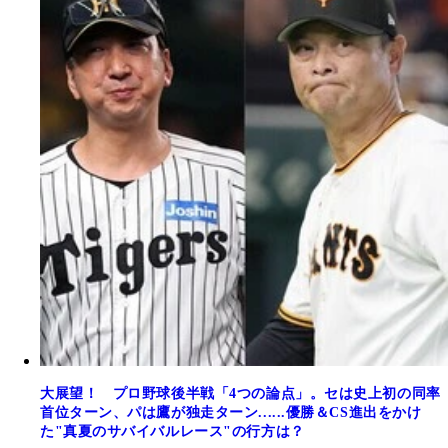
大展望！ プロ野球後半戦「4つの論点」。セは史上初の同率
首位ターン、パは鷹が独走ターン......優勝＆CS進出をかけ
た"真夏のサバイバルレース"の行方は？