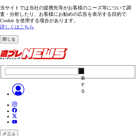
当サイトでは当社の提携先等がお客様のニーズ等について調
査・分析したり、お客様にお勧めの広告を表⽰する⽬的で
Cookie を使⽤する場合があります。
詳しくはこちら
閉じる
検
索
す
る
メニュ