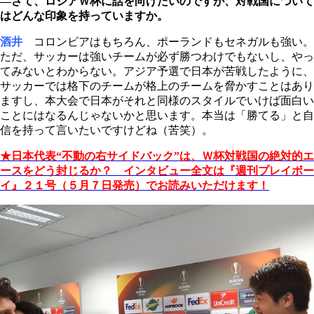
―さて、ロシアＷ杯に話を向けたいのですが、対戦国について
はどんな印象を持っていますか。
酒井
コロンビアはもちろん、ポーランドもセネガルも強い。
ただ、サッカーは強いチームが必ず勝つわけでもないし、やっ
てみないとわからない。アジア予選で日本が苦戦したように、
サッカーでは格下のチームが格上のチームを脅かすことはあり
ますし、本大会で日本がそれと同様のスタイルでいけば面白い
ことにはなるんじゃないかと思います。本当は「勝てる」と自
信を持って言いたいですけどね（苦笑）。
★日本代表“不動の右サイドバック”は、Ｗ杯対戦国の絶対的エ
ースをどう封じるか？ インタビュー全文は『週刊プレイボー
イ』２１号（５月７日発売）でお読みいただけます！