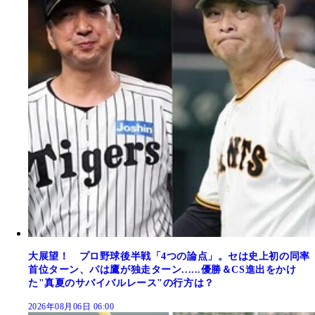
大展望！ プロ野球後半戦「4つの論点」。セは史上初の同率
首位ターン、パは鷹が独走ターン......優勝＆CS進出をかけ
た"真夏のサバイバルレース"の行方は？
2026年08月06日 06:00