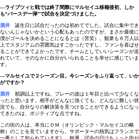
―ライプツィヒ戦では終了間際にマルセイユ移籍後初、しか
も“バースデー弾”で試合を決定づけました。
酒井
誕生日に試合だったのは初めてでした。試合に集中でき
ないんじゃないかという心配もあったのですが、まさか最後に
僕がゴールを決めることになるとは（苦笑）。観衆も６万人以
上でスタジアムの雰囲気はすごかったですし、ファンを喜ばせ
ることができてよかったです。チームとしていいシーズンが送
れていて、そのなかに自分がいられることを幸せに感じていま
す。
―マルセイユで２シーズン目。今シーズンをふり返って、いか
がですか？
酒井
順調以上ですね。プレーの波は１年目と比べて少なくな
ったと思います。相手がどんなに強くても、どんなに難しい状
況でも、自分なりの解決策を見つけることができるようになっ
てきたのは、ポジティブな点ですね。
この街の人は、本当にＯＭ（オリンピック・マルセイユの略
称）のことを見ていますから。サポーターの熱気はフランスで
一番として知られていますし、毎週、試合の日はちょっと街が