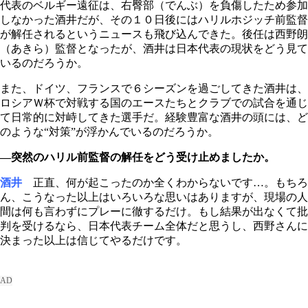
代表のベルギー遠征は、右臀部（でんぶ）を負傷したため参加
しなかった酒井だが、その１０日後にはハリルホジッチ前監督
が解任されるというニュースも飛び込んできた。後任は西野朗
（あきら）監督となったが、酒井は日本代表の現状をどう見て
いるのだろうか。
また、ドイツ、フランスで６シーズンを過ごしてきた酒井は、
ロシアＷ杯で対戦する国のエースたちとクラブでの試合を通じ
て日常的に対峙してきた選手だ。経験豊富な酒井の頭には、ど
のような“対策”が浮かんでいるのだろうか。
―突然のハリル前監督の解任をどう受け止めましたか。
酒井
正直、何が起こったのか全くわからないです…。もちろ
ん、こうなった以上はいろいろな思いはありますが、現場の人
間は何も言わずにプレーに徹するだけ。もし結果が出なくて批
判を受けるなら、日本代表チーム全体だと思うし、西野さんに
決まった以上は信じてやるだけです。