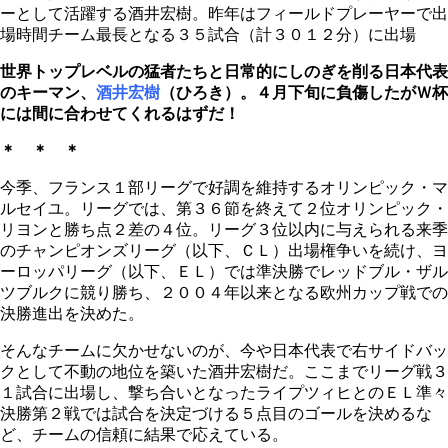
ーとして活躍する酒井宏樹。昨年はフィールドプレーヤーで出
場時間チーム最長となる３５試合（計３０１２分）に出場
世界トップレベルの猛者たちと日常的にしのぎを削る日本代表
のキーマン、
酒井宏樹
（ひろき）
。４月下旬に負傷したがＷ杯
には間に合わせてくれるはずだ！
＊ ＊ ＊
今季、フランス１部リーグで好調を維持するオリンピック・マ
ルセイユ。リーグでは、第３６節を終えて２位オリンピック・
リヨンと勝ち点２差の４位。リーグ３位以内に与えられる来季
のチャンピオンズリーグ（以下、ＣＬ）出場権争いを続け、ヨ
ーロッパリーグ（以下、ＥＬ）では準決勝でレッドブル・ザル
ツブルクに競り勝ち、２００４年以来となる欧州カップ戦での
決勝進出を決めた。
そんなチームに欠かせないのが、今や日本代表で右サイドバッ
クとして不動の地位を築いた酒井宏樹だ。ここまでリーグ戦３
１試合に出場し、撃ち合いとなったライプツィヒとのＥＬ準々
決勝第２戦では試合を決定づける５点目のゴールを決めるな
ど、チームの信頼に結果で応えている。