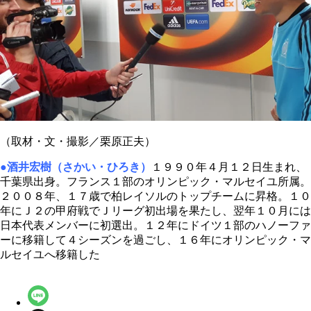
（取材・文・撮影／栗原正夫）
●酒井宏樹（さかい・ひろき）
１９９０年４月１２日生まれ、
千葉県出身。フランス１部のオリンピック・マルセイユ所属。
２００８年、１７歳で柏レイソルのトップチームに昇格。１０
年にＪ２の甲府戦でＪリーグ初出場を果たし、翌年１０月には
日本代表メンバーに初選出。１２年にドイツ１部のハノーファ
ーに移籍して４シーズンを過ごし、１６年にオリンピック・マ
ルセイユへ移籍した