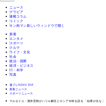
ニュース
グラビア
連載コラム
コミック
キン肉マン
新しいウィンドウで開く
新着
エンタメ
スポーツ
クルマ
ライフ・文化
社会
政治・国際
経済・ビジネス
IT・科学
写真
週プレNEWS TOP
新着ニュース
スポーツニュース
マルセイユ・酒井宏樹がハリル解任とロシアＷ杯を語る 「結果が出なく