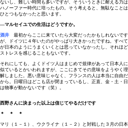
ないし、難しい時間も多いですが、そういうときに耐える力は
ハノーファー時代に培ったもの。そう考えると、無駄なことは
ひとつもなかったと思います。
―マルセイユでの生活はどうですか。
酒井
最初からここに来ていたら大変だったかもしれないです
が、ドイツに４年いたのがやっぱり大きかったですね。すべて
が日本のようにうまくいくとは思っていなかったし、それほど
ストレスを感じることもないです。
それにしても、よくドイツ人はまじめで規律があって日本人に
似ているとかいわれますが、ここにきてその意味をようやく理
解しました。悪い意味じゃなく、フランスの人は本当に自由だ
から。日曜日はどこも店が閉まっているし、正直、金・土・日
は物事が動かないです（笑）。
西野さんに決まった以上は信じてやるだけです
＊ ＊ ＊
マリ（１－１）、ウクライナ（１－２）と対戦した３月の日本