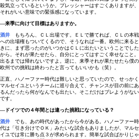
殺気立っているというか。プレッシャーはすごくありますが、
それがいい意味での緊張感になっています。
―来季に向けて目標はありますか。
酒井
もちろん、ＣＬ出場です。ＥＬで勝てれば、ＣＬの本戦
への出場権もついてくるので、そうなれば一番。欧州に来ると
きに、まず思ったのがいつかはＣＬに出たいということでした
から。それが果たせたら、自分にとってはすごく幸せなこと。
出るまでは帰れないですよ。逆に、来季それが果たせたら僕の
欧州での挑戦は終わったと言ってもいいかも（笑）。
正直、ハノーファー時代は難しいと思っていたので、せっかく
マルセイユというチームに巡り合えて、チャンスが目の前にあ
るんだったら何がなんでも出たい。そこだけはブレようがない
です。
―ドイツでの４年間とは違った挑戦になっている？
酒井
でも、あの時代があったから今がある。ハノーファー時
代は「引き分けでＯＫ」みたいな試合もありましたが、マルセ
イユでは常に勝ち点３が求められます。簡単な試合ばかりじゃ