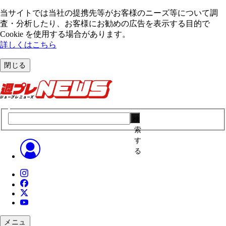
当サイトでは当社の提携先等がお客様のニーズ等について調
査・分析したり、お客様にお勧めの広告を表⽰する⽬的で
Cookie を使⽤する場合があります。
詳しくはこちら
閉じる
検
索
す
る
メニュ