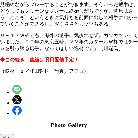
見極めながらプレーすることができます。そういった選手は、
どうしてもクリーンなプレーに終始しがちですが、菅原は違
う。ここぞ、というときに気持ちを前面に出して相手に向かっ
ていくことができるし、泥くささとガッツもある。
Ｕ－１７Ｗ杯でも、海外の選手に気後れせずにガツガツいって
いました。２０年の東京五輪、２２年のカタールＷ杯ではチー
ムを引っ張る選手になってほしい逸材です」（川端氏）
◆この続き、後編は明日配信予定！
（取材・文／和田哲也 写真／アフロ）
Photo Gallery
前へ