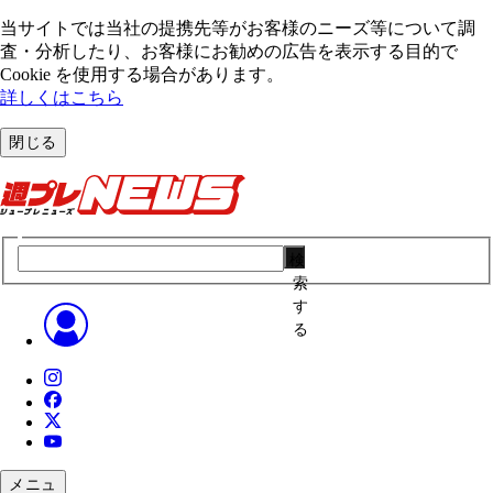
当サイトでは当社の提携先等がお客様のニーズ等について調
査・分析したり、お客様にお勧めの広告を表⽰する⽬的で
Cookie を使⽤する場合があります。
詳しくはこちら
閉じる
検
索
す
る
メニュ