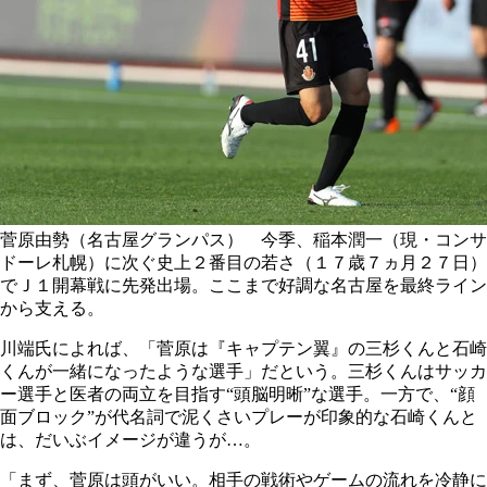
菅原由勢（名古屋グランパス） 今季、稲本潤一（現・コンサ
ドーレ札幌）に次ぐ史上２番目の若さ（１７歳７ヵ月２７日）
でＪ１開幕戦に先発出場。ここまで好調な名古屋を最終ライン
から支える。
川端氏によれば、「菅原は『キャプテン翼』の三杉くんと石崎
くんが一緒になったような選手」だという。三杉くんはサッカ
ー選手と医者の両立を目指す“頭脳明晰”な選手。一方で、“顔
面ブロック”が代名詞で泥くさいプレーが印象的な石崎くんと
は、だいぶイメージが違うが…。
「まず、菅原は頭がいい。相手の戦術やゲームの流れを冷静に