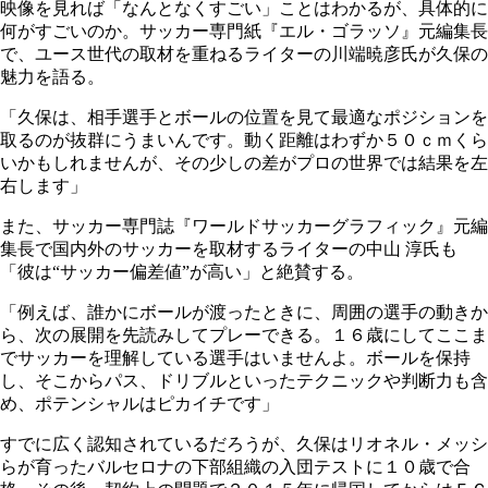
映像を見れば「なんとなくすごい」ことはわかるが、具体的に
何がすごいのか。サッカー専門紙『エル・ゴラッソ』元編集長
で、ユース世代の取材を重ねるライターの川端暁彦氏が久保の
魅力を語る。
「久保は、相手選手とボールの位置を見て最適なポジションを
取るのが抜群にうまいんです。動く距離はわずか５０ｃｍくら
いかもしれませんが、その少しの差がプロの世界では結果を左
右します」
また、サッカー専門誌『ワールドサッカーグラフィック』元編
集長で国内外のサッカーを取材するライターの中山 淳氏も
「彼は“サッカー偏差値”が高い」と絶賛する。
「例えば、誰かにボールが渡ったときに、周囲の選手の動きか
ら、次の展開を先読みしてプレーできる。１６歳にしてここま
でサッカーを理解している選手はいませんよ。ボールを保持
し、そこからパス、ドリブルといったテクニックや判断力も含
め、ポテンシャルはピカイチです」
すでに広く認知されているだろうが、久保はリオネル・メッシ
らが育ったバルセロナの下部組織の入団テストに１０歳で合