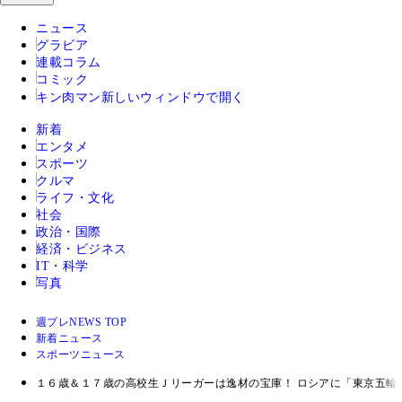
ニュース
グラビア
連載コラム
コミック
キン肉マン
新しいウィンドウで開く
新着
エンタメ
スポーツ
クルマ
ライフ・文化
社会
政治・国際
経済・ビジネス
IT・科学
写真
週プレNEWS TOP
新着ニュース
スポーツニュース
１６歳＆１７歳の高校生Ｊリーガーは逸材の宝庫！ ロシアに「東京五輪