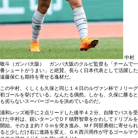
中村
敬斗（ガンバ大阪） ガンバ大阪のクルピ監督も「チームで一
番シュートがうまい」と絶賛。長らく日本代表として活躍した
遠藤保仁も期待を寄せる逸材だ。
この中村、くしくも久保と同じ１４日のルヴァン杯でＪリーグ
初ゴールを挙げている。なんたる偶然。しかも、久保に勝ると
も劣らないスーパーゴールを決めているのだ。
浦和レッズ相手に２点リードした後半４２分、自陣でパスを受
けた中村は、鋭いターンでＤＦ槙野智章をかわしてドリブルを
開始。そのまま約７０ｍを突き進み、ＭＦ阿部勇樹に寄せられ
ると少しだけ右に進路を変え、ＧＫ西川周作が守るゴールマウ