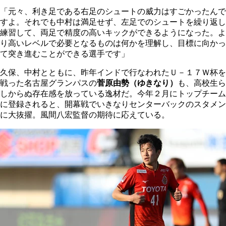
「元々、利き足である右足のシュートの威力はすごかったんで
すよ。それでも中村は満足せず、左足でのシュートを繰り返し
練習して、両足で精度の高いキックができるようになった。よ
り高いレベルで必要となるものは何かを理解し、目標に向かっ
て突き進むことができる選手です」
久保、中村とともに、昨年インドで行なわれたＵ－１７Ｗ杯を
戦った名古屋グランパスの
菅原由勢（ゆきなり）
も、高校生ら
しからぬ存在感を放っている逸材だ。今年２月にトップチーム
に登録されると、開幕戦でいきなりセンターバックのスタメン
に大抜擢。風間八宏監督の期待に応えている。