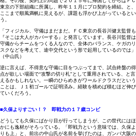
格。その後、契約上の問題で２０１５年に帰国してからはＦＣ
東京の下部組織に所属し、昨年１１月にプロ契約を締結。と、
ここまで順風満帆に見えるが、課題も浮かび上がっているとい
う。
「フィジカル、守備はまだまだ。ＦＣ東京の長谷川健太監督も
『そこは大人がカバーする』と発言しています。長谷川監督は
守備からチームをつくる人なので、全体のバランス、ケガのリ
スクなどを考えて、途中交代という形で起用しているのでは」
（中山氏）
逆に言えば、不得意な守備に目をつぶってまで、試合終盤の得
点が欲しい場面で“攻撃の切り札”として重用されている、と言
えるかもしれない。一瞬のひらめきがワールドクラスだという
ことは、Ｊ１初ゴールで証明済み。経験を積めば積むほど伸び
ていくだろう。
■久保よりすごい！？ 即戦力の１７歳コンビ
どうしても久保にばかり目が行ってしまうが、この世代にはほ
かにも逸材がそろっている。「即戦力という意味では、久保よ
りも上」と、前出の中山氏が名前を挙げたのは、ガンバ大阪の