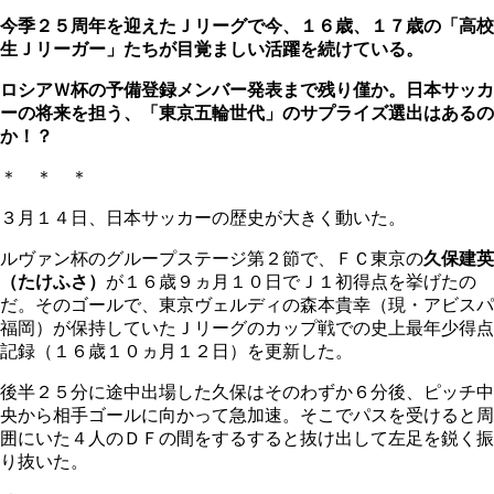
今季２５周年を迎えたＪリーグで今、１６歳、１７歳の「高校
生Ｊリーガー」たちが目覚ましい活躍を続けている。
ロシアＷ杯の予備登録メンバー発表まで残り僅か。日本サッカ
ーの将来を担う、「東京五輪世代」のサプライズ選出はあるの
か！？
＊ ＊ ＊
３月１４日、日本サッカーの歴史が大きく動いた。
ルヴァン杯のグループステージ第２節で、ＦＣ東京の
久保建英
（たけふさ）
が１６歳９ヵ月１０日でＪ１初得点を挙げたの
だ。そのゴールで、東京ヴェルディの森本貴幸（現・アビスパ
福岡）が保持していたＪリーグのカップ戦での史上最年少得点
記録（１６歳１０ヵ月１２日）を更新した。
後半２５分に途中出場した久保はそのわずか６分後、ピッチ中
央から相手ゴールに向かって急加速。そこでパスを受けると周
囲にいた４人のＤＦの間をするすると抜け出して左足を鋭く振
り抜いた。