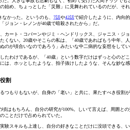
あった。大きな事故も悲劇もなく、初めて受けた人間ドックでも
4年の始め、ちょっとした「災難」に見舞われているのだが、そ
きなかった。というのも、
7話
や
42話
で紹介したように、内向的
「ジョン・レノンが40歳で暗殺されたから」だ。
は、カート・コバーンやジミ・ヘンドリックス、ジャニス・ジョ
たくない。20歳やそこらの私は、「40歳であればもう中年、
死ぬのが頃合いなのであろう」みたいな中二病的な妄想をして
したわけであるが、「40歳」という数字だけはずっと心のど
きには、ホッとしたような、拍子抜けしたような、そんな妙な
る役割
べるつもりもないが、自身の「老い」と共に、果たすべき役割
頃はもちろん、自分の研究が100%。しいて言えば、周囲との
のことだけで占められていた。
実験スキルも上達し、自分の好きなことだけに没頭できる、い