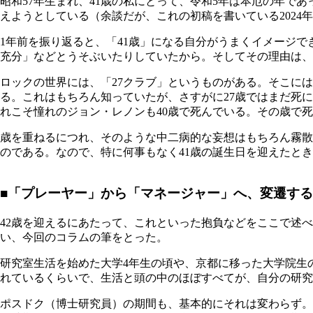
昭和57年生まれ、41歳の私にとって、令和5年は本厄の年で
えようとしている（余談だが、これの初稿を書いている202
1年前を振り返ると、「41歳」になる自分がうまくイメージで
充分」などとうそぶいたりしていたから。そしてその理由は、
ロックの世界には、「27クラブ」というものがある。そこに
る。これはもちろん知っていたが、さすがに27歳ではまだ死に
れこそ憧れのジョン・レノンも40歳で死んでいる。その歳で
歳を重ねるにつれ、そのような中二病的な妄想はもちろん霧散
のである。なので、特に何事もなく41歳の誕生日を迎えたと
■「プレーヤー」から「マネージャー」へ、変遷す
42歳を迎えるにあたって、これといった抱負などをここで述
い、今回のコラムの筆をとった。
研究室生活を始めた大学4年生の頃や、京都に移った大学院生の
れているくらいで、生活と頭の中のほぼすべてが、自分の研究
ポスドク（博士研究員）の期間も、基本的にそれは変わらず。