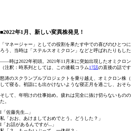
■2022年1月、新しい変異株発見！
「マネージャー」としての役割を果たす中での喜びのひとつに、
ろう、当時は「ステルスオミクロン」などと呼ばれたりもした
――時は2022年初頭。2021年11月末に突如出現したオミ
（注釈：時系列としては、この連載コラム
17話
の直後の話です
怒涛のスクランブルプロジェクトを乗り越え、オミクロン株（
して寝る。初詣にも出かけないような寝正月を過ごし、おそら
そして、年明けの仕事始め。疲れは完全に抜け切らないものの
た。
I「佐藤先生...」
私「おお、あけましておめでとう。どうした？」
I「お話があるんですが...」
私「？ もったいぶって、一体何？」