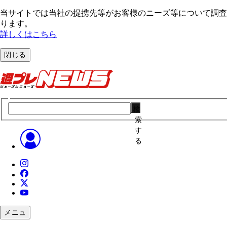
当サイトでは当社の提携先等がお客様のニーズ等について調査・
ります。
詳しくはこちら
閉じる
検
索
す
る
メニュ