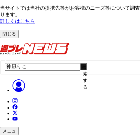
当サイトでは当社の提携先等がお客様のニーズ等について調査・
ります。
詳しくはこちら
閉じる
検
索
す
る
メニュ