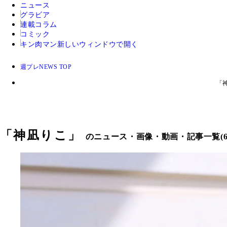
ニュース
グラビア
連載コラム
コミック
キン肉マン
新しいウィンドウで開く
週プレNEWS TOP
「
「
神凪りこ
」
のニュース・画像・動画・記事一覧(6