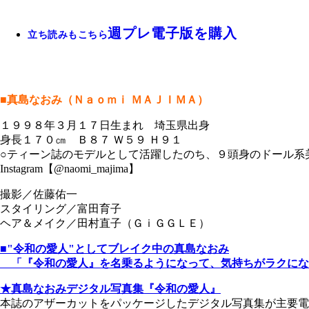
週プレ電子版を購入
立ち読みもこちら
■真島なおみ（Ｎａｏｍｉ ＭＡＪＩＭＡ）
１９９８年３月１７日生まれ 埼玉県出身
身長１７０㎝ Ｂ８７ Ｗ５９ Ｈ９１
○ティーン誌のモデルとして活躍したのち、９頭身のドール系美
Instagram【@naomi_majima】
撮影／佐藤佑一
スタイリング／富田育子
ヘア＆メイク／田村直子（ＧｉＧＧＬＥ）
■"令和の愛人"としてブレイク中の真島なおみ
「『令和の愛人』を名乗るようになって、気持ちがラクにな
★真島なおみデジタル写真集『令和の愛人』
本誌のアザーカットをパッケージしたデジタル写真集が主要電