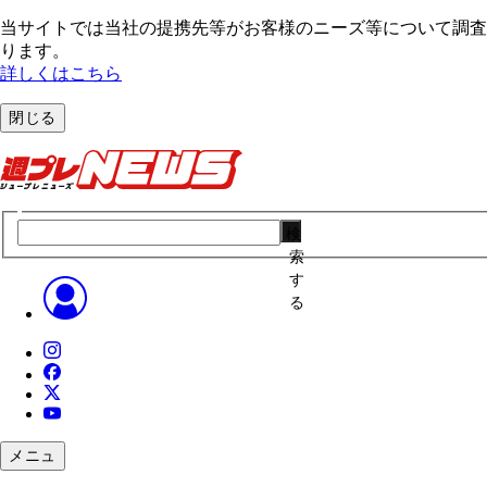
当サイトでは当社の提携先等がお客様のニーズ等について調査・
ります。
詳しくはこちら
閉じる
検
索
す
る
メニュ