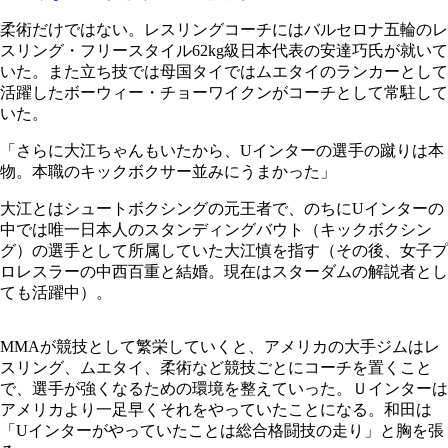
柔術だけではない。レスリングコーチにはバルセロナ五輪のレ
スリング・フリースタイル62kg級日本代表の安達巧氏が就いて
いた。また立ち技では母国タイではムエタイのランカーとして
活躍したボーウィー・チョーワイクンがコーチとして常駐して
いた。
「さらに大江ちゃんもいたから、Uインターの選手の蹴りは本
物。本職のキックボクサー並みにうまかった」
大江とはシュートボクシングの元王者で、のちにUインターの
中では唯一日本人のスタンディングバウト（キックボクシン
グ）の選手として所属していた大江慎を指す（その後、女子プ
ロレスラーの中西百重と結婚。現在はスターダムの解説者とし
ても活躍中）。
MMAが競技として繁栄していくと、アメリカの大手ジムはレ
スリング、ムエタイ、柔術など競技ごとにコーチを置くこと
で、選手が強くなるための環境を整えていった。Ｕインターは
アメリカより一足早くそれをやっていたことになる。和田は
「Uインターがやっていたことは総合格闘技の走り」と胸を張