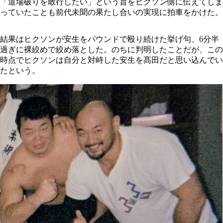
「道場破りを敢行したい」という旨をヒクソン側に伝えてしま
っていたことも前代未聞の果たし合いの実現に拍車をかけた。
結果はヒクソンが安生をパウンドで殴り続けた挙げ句、6分半
過ぎに裸絞めで絞め落とした。のちに判明したことだが、この
時点でヒクソンは自分と対峙した安生を髙田だと思い込んでい
たという。