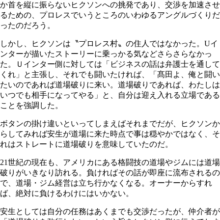
か首を縦に振らないヒクソンへの挑発であり、交渉を加速させ
るための、プロレスでいうところのいわゆるアングルづくりだ
ったのだろう。
しかし、ヒクソンは〝プロレス村〟の住人ではなかった。Uイ
ンターが描いたストーリーに乗っかる気などさらさらなかっ
た。Ｕインター側に対しては「ビジネスの話は弁護士を通して
くれ」と主張し、それでも闘いたければ、「髙田よ、俺と闘い
たいのであれば道場破りに来い。道場破りであれば、わたしは
いつでも相手になってやる」と、自分は迎え入れる立場である
ことを強調した。
ボタンの掛け違いといってしまえばそれまでだが、ヒクソンか
らしてみれば安生が道場に来た時点で事は穏やかではなく、そ
れはストレートに道場破りを意味していたのだ。
21世紀の現在も、アメリカにある格闘技の道場やジムには道場
破りがいきなり訪れる。負ければその話が即座に流布されるの
で、道場・ジム経営は立ち行かなくなる。オーナーからすれ
ば、絶対に負けるわけにはいかない。
安生としては自分の任務はあくまでも交渉だったが、仲介者が