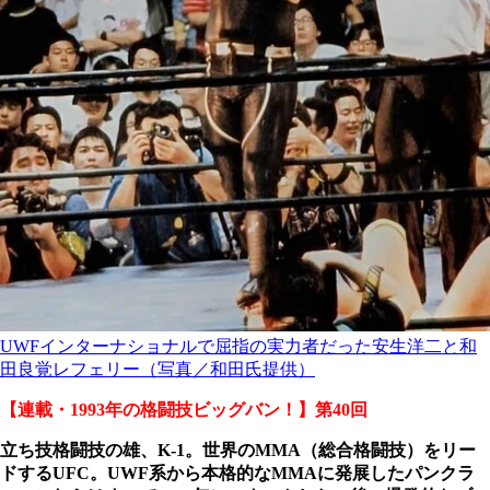
UWFインターナショナルで屈指の実力者だった安生洋二と和
田良覚レフェリー（写真／和田氏提供）
【連載・1993年の格闘技ビッグバン！】第40回
立ち技格闘技の雄、K-1。世界のMMA（総合格闘技）をリー
ドするUFC。UWF系から本格的なMMAに発展したパンクラ