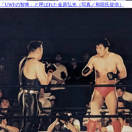
「UWFの智将」と呼ばれた金原弘光（写真／和田氏提供）