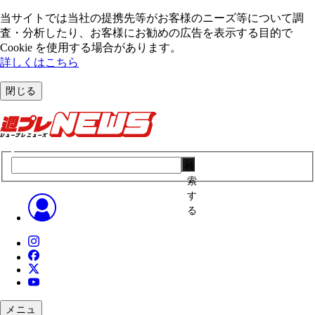
当サイトでは当社の提携先等がお客様のニーズ等について調
査・分析したり、お客様にお勧めの広告を表⽰する⽬的で
Cookie を使⽤する場合があります。
詳しくはこちら
閉じる
検
索
す
る
メニュ