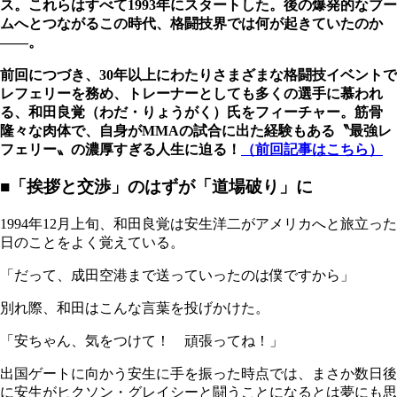
ス。これらはすべて1993年にスタートした。後の爆発的なブー
ムへとつながるこの時代、格闘技界では何が起きていたのか
――。
前回につづき、30年以上にわたりさまざまな格闘技イベントで
レフェリーを務め、トレーナーとしても多くの選手に慕われ
る、和田良覚（わだ・りょうがく）氏をフィーチャー。筋骨
隆々な肉体で、自身がMMAの試合に出た経験もある〝最強レ
フェリー〟の濃厚すぎる人生に迫る！
（前回記事はこちら）
■「挨拶と交渉」のはずが「道場破り」に
1994年12月上旬、和田良覚は安生洋二がアメリカへと旅立った
日のことをよく覚えている。
「だって、成田空港まで送っていったのは僕ですから」
別れ際、和田はこんな言葉を投げかけた。
「安ちゃん、気をつけて！ 頑張ってね！」
出国ゲートに向かう安生に手を振った時点では、まさか数日後
に安生がヒクソン・グレイシーと闘うことになるとは夢にも思