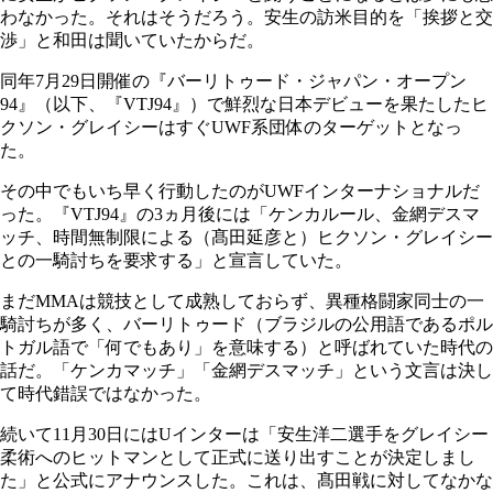
わなかった。それはそうだろう。安生の訪米目的を「挨拶と交
渉」と和田は聞いていたからだ。
同年7月29日開催の『バーリトゥード・ジャパン・オープン
94』（以下、『VTJ94』）で鮮烈な日本デビューを果たしたヒ
クソン・グレイシーはすぐUWF系団体のターゲットとなっ
た。
その中でもいち早く行動したのがUWFインターナショナルだ
った。『VTJ94』の3ヵ月後には「ケンカルール、金網デスマ
ッチ、時間無制限による（髙田延彦と）ヒクソン・グレイシー
との一騎討ちを要求する」と宣言していた。
まだMMAは競技として成熟しておらず、異種格闘家同士の一
騎討ちが多く、バーリトゥード（ブラジルの公用語であるポル
トガル語で「何でもあり」を意味する）と呼ばれていた時代の
話だ。「ケンカマッチ」「金網デスマッチ」という文言は決し
て時代錯誤ではなかった。
続いて11月30日にはUインターは「安生洋二選手をグレイシー
柔術へのヒットマンとして正式に送り出すことが決定しまし
た」と公式にアナウンスした。これは、髙田戦に対してなかな