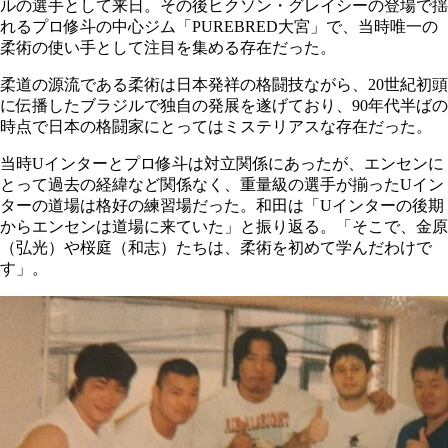
ルの選手として来日。その後ヒクソン・グレイシーの登場で揺
れるプロ修斗の中心ジム「PUREBRED大宮」で、当時唯一の
柔術の使い手として注目を集める存在だった。
柔道の源流である柔術は日本発祥の格闘技ながら、20世紀初頭
に伝播したブラジルで独自の発展を遂げており、90年代半ばの
時点で日本の格闘家にとってはミステリアスな存在だった。
当時Uインターとプロ修斗は対立関係にあったが、エンセンに
とって過去の経緯など関係なく、重量級の選手が揃ったUイン
ターの道場は格好の練習場だった。和田は「Uインターの後期
からエンセンは道場に来ていた」と振り返る。「そこで、金原
（弘光）や桜庭（和志）たちは、柔術を初めて学んだわけで
す」。