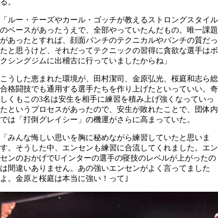
る。
「ルー・テーズやカール・ゴッチが教えるストロングスタイル
のベースがあったうえで、全部やっていたんだもの。唯一課題
があったとすれば、顔面パンチのテクニカルやパンチの質だっ
たと思うけど、それだってテクニックの習得に貪欲な選手はボ
クシングジムに出稽古に行っていましたからね」
こうした恵まれた環境が、田村潔司、金原弘光、桜庭和志ら総
合格闘技でも通用する選手たちを作り上げたといっていい。奇
しくもこの3名は安生を相手に練習を積み上げ強くなっていっ
たというプロセスがあったので、安生が敗れたことで、団体内
では「打倒グレイシー」の機運がさらに高まっていた。
「みんな悔しい思いを胸に秘めながら練習していたと思いま
す。そうした中、エンセンも練習に合流してくれました。エン
センのおかげでUインターの選手の寝技のレベルが上がったの
は間違いありません。あの強いエンセンがよく言ってました
よ。金原と桜庭は本当に強い！って｣