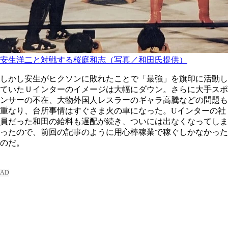
安生洋二と対戦する桜庭和志（写真／和田氏提供）
しかし安生がヒクソンに敗れたことで「最強」を旗印に活動し
ていたＵインターのイメージは大幅にダウン。さらに大手スポ
ンサーの不在、大物外国人レスラーのギャラ高騰などの問題も
重なり、台所事情はすぐさま火の車になった。Uインターの社
員だった和田の給料も遅配が続き、ついには出なくなってしま
ったので、前回の記事のように用心棒稼業で稼ぐしかなかった
のだ。