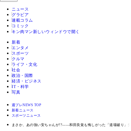
ニュース
グラビア
連載コラム
コミック
キン肉マン
新しいウィンドウで開く
新着
エンタメ
スポーツ
クルマ
ライフ・文化
社会
政治・国際
経済・ビジネス
IT・科学
写真
週プレNEWS TOP
新着ニュース
スポーツニュース
まさか、あの強い安ちゃんが!?――和田良覚も悔しがった「道場破り」