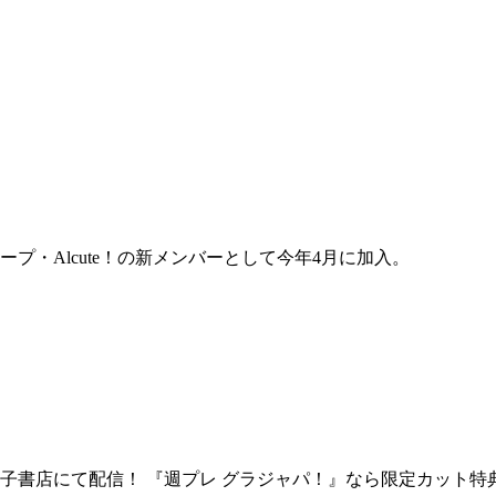
プ・Alcute！の新メンバーとして今年4月に加入。
書店にて配信！ 『週プレ グラジャパ！』なら限定カット特典