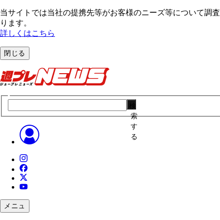
当サイトでは当社の提携先等がお客様のニーズ等について調査・
ります。
詳しくはこちら
閉じる
検
索
す
る
メニュ