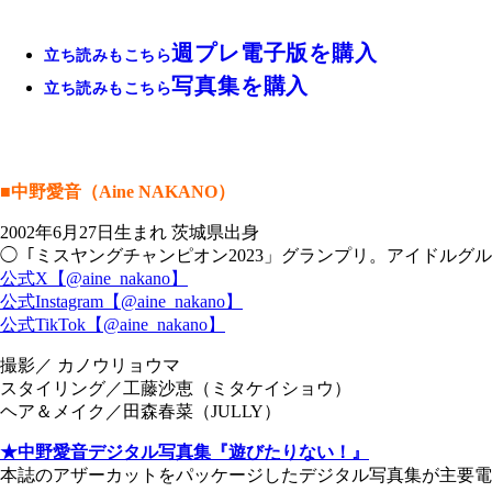
週プレ電子版を購入
立ち読みもこちら
写真集を購入
立ち読みもこちら
■中野愛音（Aine NAKANO）
2002年6月27日生まれ 茨城県出身
◯「ミスヤングチャンピオン2023」グランプリ。アイドルグルー
公式X【@aine_nakano】
公式Instagram【@aine_nakano】
公式TikTok【@aine_nakano】
撮影／ カノウリョウマ
スタイリング／工藤沙恵（ミタケイショウ）
ヘア＆メイク／田森春菜（JULLY）
★中野愛音デジタル写真集『遊びたりない！』
本誌のアザーカットをパッケージしたデジタル写真集が主要電子