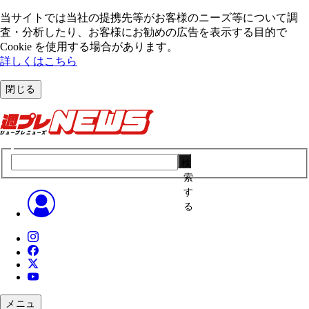
当サイトでは当社の提携先等がお客様のニーズ等について調
査・分析したり、お客様にお勧めの広告を表⽰する⽬的で
Cookie を使⽤する場合があります。
詳しくはこちら
閉じる
検
索
す
る
メニュ