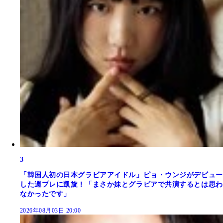
3
「韓国人初の日本グラビアアイドル」ピョ・ウンジがデビュー
した週プレに凱旋！「まさか妹とグラビアで共演するとは思わ
なかったです」
2026年08月03日 20:00