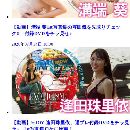
【動画】溝端 葵1st写真集の雰囲気を先取りチェッ
ク!! 付録DVDをチラ見せ♪
2026年07月14日 18:00
【動画】≒JOY 逢田珠里依、週プレ付録DVDをチラ見
せ♪ 1st写真集ロケに密着！