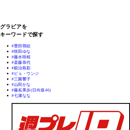
グラビアを
キーワードで探す
豊田萌絵
咲田ゆな
藤水咲桜
斎藤恭代
鍛治島彩
ピョ・ウンジ
三園響子
山田かな
藤嶌果歩(日向坂46)
七瀬なな