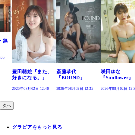
また、
斎藤恭代
咲田ゆな
藤水咲桜『
。』
『BOUND』
『Sunflower』
だまり』
12:40
2026年08月02日 12:35
2026年08月02日 12:30
2026年08月02日 1
次へ
グラビアをもっと見る