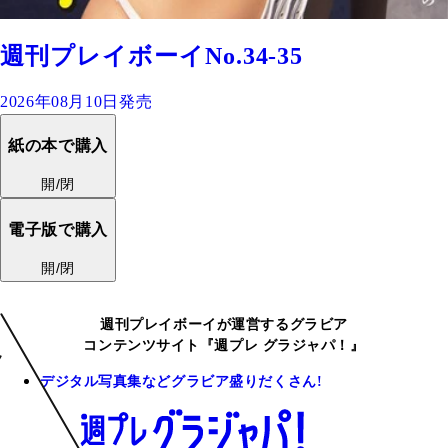
週刊プレイボーイNo.34-35
2026年08月10日発売
紙の本で購入
開/閉
電子版で購入
開/閉
週刊プレイボーイが運営するグラビア
コンテンツサイト『週プレ グラジャパ！』
デジタル写真集などグラビア盛りだくさん!