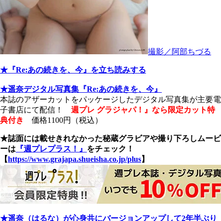
撮影／阿部ちづる
★『Re:あの続きを、今』を立ち読みする
★遥奈デジタル写真集『Re:あの続きを、今』
本誌のアザーカットをパッケージしたデジタル写真集が主要電
子書店にて配信！
週プレ グラジャパ！』なら限定カット特
典付き
価格1100円（税込）
★誌面には載せきれなかった秘蔵グラビアや撮り下ろしムービ
ーは
『週プレプラス！』
をチェック！
【
https://www.grajapa.shueisha.co.jp/plus
】
★遥奈（はるな）が心身共にバージョンアップして2年半ぶり