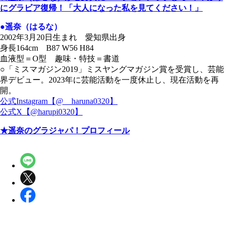
にグラビア復帰！「大人になった私を見てください！」
●遥奈（はるな）
2002年3月20日生まれ 愛知県出身
身長164cm B87 W56 H84
血液型＝O型 趣味・特技＝書道
○「ミスマガジン2019」ミスヤングマガジン賞を受賞し、芸能
界デビュー。2023年に芸能活動を一度休止し、現在活動を再
開。
公式Instagram【@__haruna0320】
公式X【@harupi0320】
★遥奈のグラジャパ！プロフィール