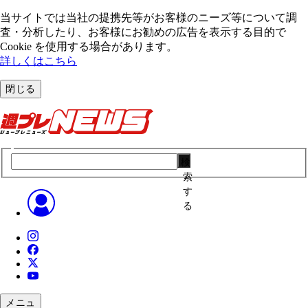
当サイトでは当社の提携先等がお客様のニーズ等について調
査・分析したり、お客様にお勧めの広告を表⽰する⽬的で
Cookie を使⽤する場合があります。
詳しくはこちら
閉じる
検
索
す
る
メニュ