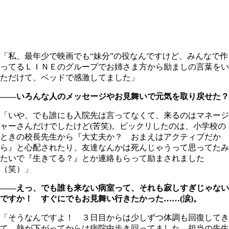
「私、最年少で映画でも“妹分”の役なんですけど、みんなで作
ってるＬＩＮＥのグループでお姉さま方から励ましの言葉をい
ただけて、ベッドで感激してました」
――いろんな人のメッセージやお見舞いで元気を取り戻せた？
「いや、でも誰にも入院先は言ってなくて、来るのはマネージ
ャーさんだけでしたけど(苦笑)。ビックリしたのは、小学校の
ときの校長先生から『大丈夫か？ おまえはアクティブだか
ら』と心配されたり、友達なんかは死んじゃうって思ってたみ
たいで『生きてる？』とか連絡もらって励まされました
（笑）」
――えっ、でも誰も来ない病室って、それも寂しすぎじゃない
ですか！ すぐにでもお見舞い行きたかった……(涙)。
「そうなんですよ！ ３日目からは少しずつ体調も回復してき
て、熱が下がってからは病院中歩き回ってました。担当の先生