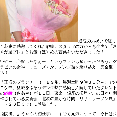
退院のお祝いで渡し
た花束に感激してくれた紗綾。スタッフの方からも小声で「さ
すが週プレ」とお褒（ほ）めの言葉をいただきました！
いやー、心配したなぁー！というファンも多かっただろう。グ
ラビアの女神（ミューズ）が、デング熱を乗り越え、完全復
活！
「王様のブランチ」（ＴＢＳ系、毎週土曜９時３０分～）での
ロケ中、猛威をふるうデング熱に感染し入院していたタレント
の
紗綾
（さあや）が１１日、東京・銀座の松屋でこの日から開
催されている展覧会「北欧の豊かな時間 リサ・ラーソン展」
（～２３日まで）に登場した。
退院後、ようやくの初仕事に「すごく元気になって、今日は張