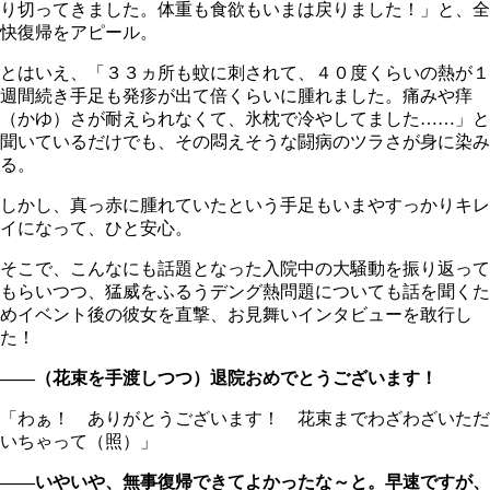
り切ってきました。体重も食欲もいまは戻りました！」と、全
快復帰をアピール。
とはいえ、「３３ヵ所も蚊に刺されて、４０度くらいの熱が１
週間続き手足も発疹が出て倍くらいに腫れました。痛みや痒
（かゆ）さが耐えられなくて、氷枕で冷やしてました……」と
聞いているだけでも、その悶えそうな闘病のツラさが身に染み
る。
しかし、真っ赤に腫れていたという手足もいまやすっかりキレ
イになって、ひと安心。
そこで、こんなにも話題となった入院中の大騒動を振り返って
もらいつつ、猛威をふるうデング熱問題についても話を聞くた
めイベント後の彼女を直撃、お見舞いインタビューを敢行し
た！
――（花束を手渡しつつ）退院おめでとうございます！
「わぁ！ ありがとうございます！ 花束までわざわざいただ
いちゃって（照）」
――いやいや、無事復帰できてよかったな～と。早速ですが、