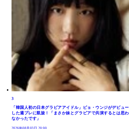
3
「韓国人初の日本グラビアアイドル」ピョ・ウンジがデビュー
した週プレに凱旋！「まさか妹とグラビアで共演するとは思わ
なかったです」
2026年08月03日 20:00