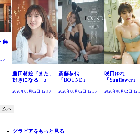
・無
:05
豊田萌絵『また、
斎藤恭代
咲田ゆな
好きになる。』
『BOUND』
『Sunflower』
2026年08月02日 12:40
2026年08月02日 12:35
2026年08月02日 12:
次へ
グラビアをもっと見る