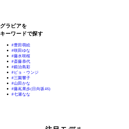
グラビアを
キーワードで探す
豊田萌絵
咲田ゆな
藤水咲桜
斎藤恭代
鍛治島彩
ピョ・ウンジ
三園響子
山田かな
藤嶌果歩(日向坂46)
七瀬なな