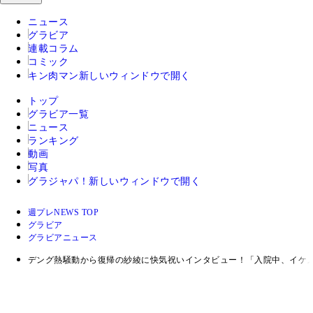
ニュース
グラビア
連載コラム
コミック
キン肉マン
新しいウィンドウで開く
トップ
グラビア一覧
ニュース
ランキング
動画
写真
グラジャパ！
新しいウィンドウで開く
週プレNEWS TOP
グラビア
グラビアニュース
デング熱騒動から復帰の紗綾に快気祝いインタビュー！「入院中、イケ