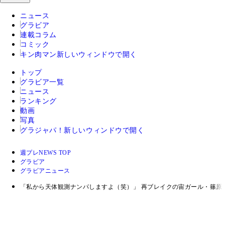
ニュース
グラビア
連載コラム
コミック
キン肉マン
新しいウィンドウで開く
トップ
グラビア一覧
ニュース
ランキング
動画
写真
グラジャパ！
新しいウィンドウで開く
週プレNEWS TOP
グラビア
グラビアニュース
「私から天体観測ナンパしますよ（笑）」 再ブレイクの宙ガール・篠原