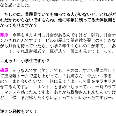
なと思いました。
―たしかに、普段見ていても知ってる人がいないと、どれがど
れだかわからないですもんね。他に印象に残ってる天体観測と
かってありますか？
篠原
今年も４月４日に月食があるんですけど、以前、月食ナ
ンパされたんですよ！ ビルの屋上で望遠鏡を覗（のぞ）きな
がら月食を待っていたら、小学２年生くらいのコが来て、「あ
ーー！、それ反射板式？ 屈折式？ 僕にも見せてよ」って。
―えっ！ 小学生ですか？
篠原
そうなんです（笑）。でも、そのコ、すごい星に詳しく
て望遠鏡トークで盛り上がって。「お姉さん、今度いつ来る
の？ また会いたいな、一緒に見ようよ」って目をキラキラさ
せてるんですよ！ ホント、ときめいちゃって…。一時のラブ
ロマンスを感じたんですよ。あとから親御さんも来たんですけ
ど、「僕、まだ帰りたくないよ」ってかわいかったですねー。
逆ナン経験もアリ！