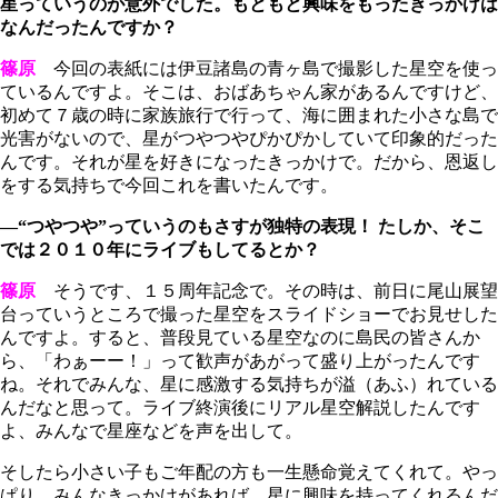
星っていうのが意外でした。もともと興味をもったきっかけは
なんだったんですか？
篠原
今回の表紙には伊豆諸島の青ヶ島で撮影した星空を使っ
ているんですよ。そこは、おばあちゃん家があるんですけど、
初めて７歳の時に家族旅行で行って、海に囲まれた小さな島で
光害がないので、星がつやつやぴかぴかしていて印象的だった
んです。それが星を好きになったきっかけで。だから、恩返し
をする気持ちで今回これを書いたんです。
―“つやつや”っていうのもさすが独特の表現！ たしか、そこ
では２０１０年にライブもしてるとか？
篠原
そうです、１５周年記念で。その時は、前日に尾山展望
台っていうところで撮った星空をスライドショーでお見せした
んですよ。すると、普段見ている星空なのに島民の皆さんか
ら、「わぁーー！」って歓声があがって盛り上がったんです
ね。それでみんな、星に感激する気持ちが溢（あふ）れている
んだなと思って。ライブ終演後にリアル星空解説したんです
よ、みんなで星座などを声を出して。
そしたら小さい子もご年配の方も一生懸命覚えてくれて。やっ
ぱり、みんなきっかけがあれば、星に興味を持ってくれるんだ