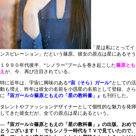
「星は私にとってイ
ンスピレーション」だという篠原。彼女の原点は星にあるそう
１９９０年代後半、“シノラー”ブームを巻き起こした
篠原とも
え
が、今、再び注目されている。
特に近年は、宇宙に興味のある
“宙（そら）ガール”
としての活
動も増え、昨年は彼女の名前を小惑星の名前として登録、さら
に
『宙ガール☆篠原ともえの「星の教科書」』
も刊行した。
タレントやファッションデザイナーとして個性的な魅力を発揮
してきた彼女だが、全ての原点は星にあるという。
―『宙ガール☆篠原ともえの「星の教科書」』の出版、おめで
とうございます！ でもシノラー時代をＴＶで見ていたので、