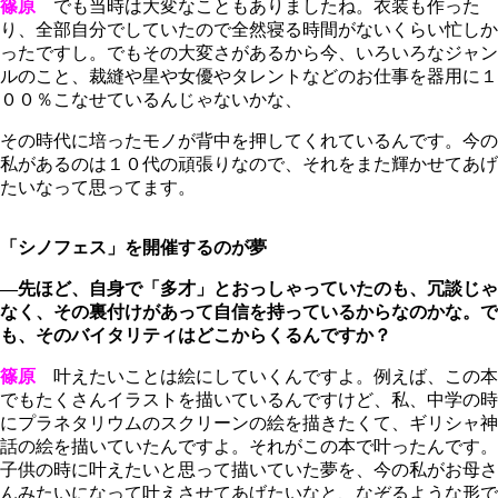
篠原
でも当時は大変なこともありましたね。衣装も作った
り、全部自分でしていたので全然寝る時間がないくらい忙しか
ったですし。でもその大変さがあるから今、いろいろなジャン
ルのこと、裁縫や星や女優やタレントなどのお仕事を器用に１
００％こなせているんじゃないかな、
その時代に培ったモノが背中を押してくれているんです。今の
私があるのは１０代の頑張りなので、それをまた輝かせてあげ
たいなって思ってます。
「シノフェス」を開催するのが夢
―先ほど、自身で「多才」とおっしゃっていたのも、冗談じゃ
なく、その裏付けがあって自信を持っているからなのかな。で
も、そのバイタリティはどこからくるんですか？
篠原
叶えたいことは絵にしていくんですよ。例えば、この本
でもたくさんイラストを描いているんですけど、私、中学の時
にプラネタリウムのスクリーンの絵を描きたくて、ギリシャ神
話の絵を描いていたんですよ。それがこの本で叶ったんです。
子供の時に叶えたいと思って描いていた夢を、今の私がお母さ
んみたいになって叶えさせてあげたいなと、なぞるような形で