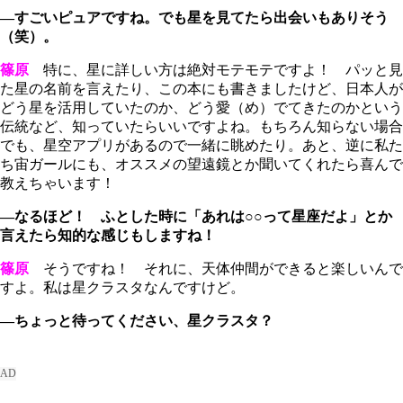
―すごいピュアですね。でも星を見てたら出会いもありそう
（笑）。
篠原
特に、星に詳しい方は絶対モテモテですよ！ パッと見
た星の名前を言えたり、この本にも書きましたけど、日本人が
どう星を活用していたのか、どう愛（め）でてきたのかという
伝統など、知っていたらいいですよね。もちろん知らない場合
でも、星空アプリがあるので一緒に眺めたり。あと、逆に私た
ち宙ガールにも、オススメの望遠鏡とか聞いてくれたら喜んで
教えちゃいます！
―なるほど！ ふとした時に「あれは○○って星座だよ」とか
言えたら知的な感じもしますね！
篠原
そうですね！ それに、天体仲間ができると楽しいんで
すよ。私は星クラスタなんですけど。
―ちょっと待ってください、星クラスタ？