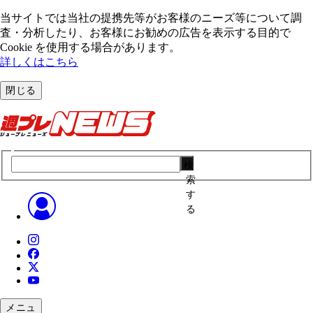
当サイトでは当社の提携先等がお客様のニーズ等について調
査・分析したり、お客様にお勧めの広告を表⽰する⽬的で
Cookie を使⽤する場合があります。
詳しくはこちら
閉じる
検
索
す
る
メニュ