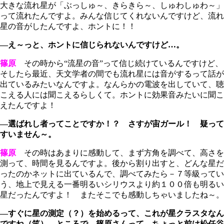
大きな流れ星が「ぶっしゅ～、きらきら～、しゅわしゅわ～」
って流れたんですよ。みんな信じてくれないんですけど、流れ
星の音がしたんですよ、ホントに！！
―え～っと、ホントに信じられないんですけど…。
篠原
その時から“流星の音”って信じ続けているんですけど、
そしたら最近、天文学者の間でも流れ星には音がするって話が
出ているみたいなんですよ。なんらかの電波を出していて、聴
こえる人には聞こえるらしくて。ホントに効果音みたいに聞こ
えたんですよ！
―選ばれし者ってことですか！？ さすが宙ガール！ 疑って
すいません～。
篠原
その時はあまりに感動して、まず方角を調べて、高さを
測って、時間を見るんですよ。後から割り出すと、どんな星だ
ったのかネットに出ているんで、調べてみたら－７等級ってい
う、地上で見える一番明るいシリウスより約１００倍も明るい
星だったんですよ！ またそこでも感動しちゃいましたね～。
―すぐに星の測定（？）を始めるって、これが星クラスタなん
ですね（笑）。ところで、篠原さんって、ちょっと前は松任谷