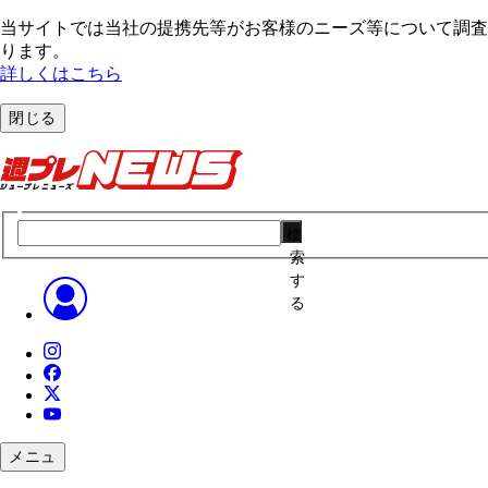
当サイトでは当社の提携先等がお客様のニーズ等について調査・
ります。
詳しくはこちら
閉じる
検
索
す
る
メニュ