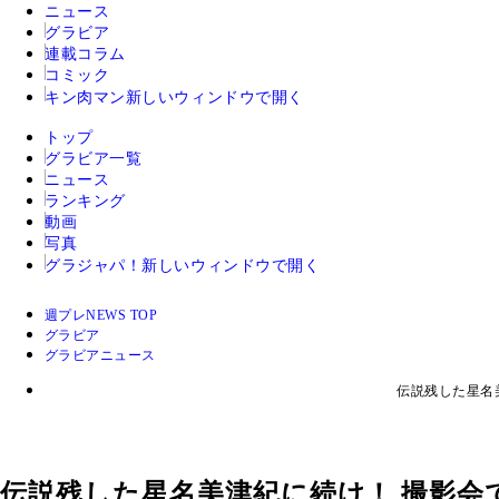
ニュース
グラビア
連載コラム
コミック
キン肉マン
新しいウィンドウで開く
トップ
グラビア一覧
ニュース
ランキング
動画
写真
グラジャパ！
新しいウィンドウで開く
週プレNEWS TOP
グラビア
グラビアニュース
伝説残した星名
伝説残した星名美津紀に続け！ 撮影会