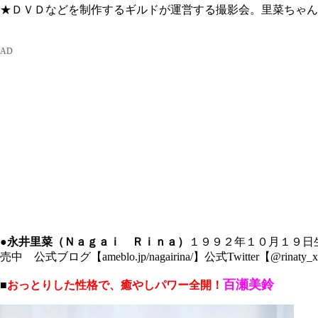
★ＤＶＤなどを制作するギルドが運営する撮影会。里菜ちゃんは次回３
●永井里菜（Ｎａｇａｉ Ｒｉｎａ）
１９９２年１０月１９日
売中 公式ブログ【ameblo.jp/nagairina/】公式Twitter【@rinaty_
百瀬美鈴
■
おっとりした性格で、癒やしパワー全開！