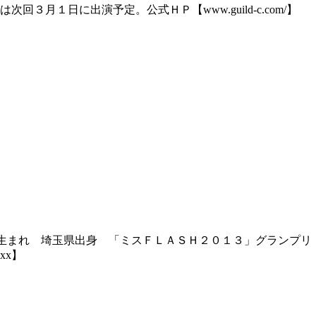
月１日に出演予定。公式ＨＰ【www.guild-c.com/】
生まれ 埼玉県出身 「ミスＦＬＡＳＨ２０１３」グランプリ
xxx】