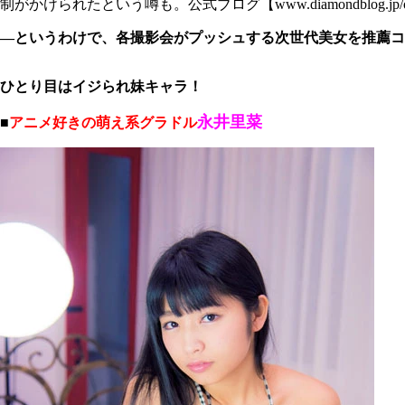
制がかけられたという噂も。公式ブログ【www.diamondblog.jp/officia
―というわけで、各撮影会がプッシュする次世代美女を推薦コ
ひとり目はイジられ妹キャラ！
永井里菜
■
アニメ好きの萌え系グラドル