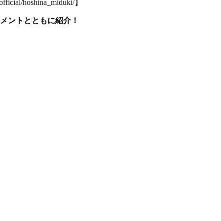
l/hoshina_miduki/】
メントとともに紹介！