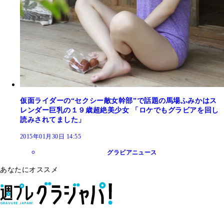
仮面ライダーの“セクシー敵女幹部”で話題の馬場ふみかはス
レンダー巨乳の１９歳超絶美少女 「ロケでもグラビアを回し
読みされてました」
2015年01月30日 14:55
グラビアニュース
あなたにオススメ