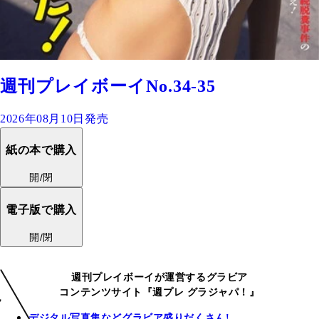
週刊プレイボーイNo.34-35
2026年08月10日発売
紙の本で購入
開/閉
電子版で購入
開/閉
週刊プレイボーイが運営するグラビア
コンテンツサイト『週プレ グラジャパ！』
デジタル写真集などグラビア盛りだくさん!