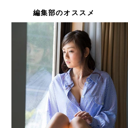
エロ清楚な潔癖グラドルの寺田御子ちゃん（イメー
スレンダーってこういうことだたんですね！ ＤＶ
ＤＶＤのひとコマより。たわわなお胸がたまりませ
アダルトな一枚。ドラマのワンシーンのよう。ＤＶ
御子ちゃんのお母さんがオススメのベビードール姿
ＤＶＤのひとコマ。見つめられたら逃れられない！
ＤＶＤのひとコマより。目鼻立ちはっきり。お人形
ＶＤより。以下同）
ひとコマより。
ひとコマより。
のように整ったお顔立ち。
編集部のオススメ