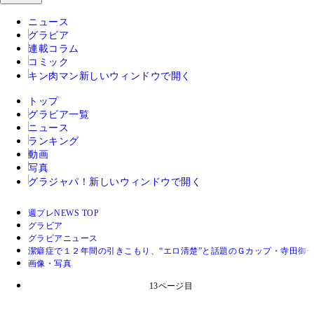
ニュース
グラビア
連載コラム
コミック
キン肉マン
新しいウィンドウで開く
トップ
グラビア一覧
ニュース
ランキング
動画
写真
グラジャパ！
新しいウィンドウで開く
週プレNEWS TOP
グラビア
グラビアニュース
潔癖症で１２年間の引きこもり、“エロ清楚”と話題のＧカップ・寺田御
画像・写真
13ページ目