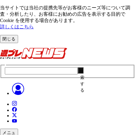
当サイトでは当社の提携先等がお客様のニーズ等について調
査・分析したり、お客様にお勧めの広告を表⽰する⽬的で
Cookie を使⽤する場合があります。
詳しくはこちら
閉じる
検
索
す
る
メニュ