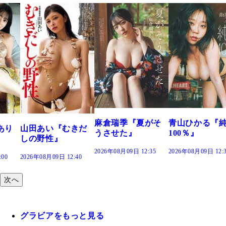
溝端 葵『
つの、あ
で。』
2026年08月09日
麻倉瑞季『夏がそ
青山ひかる『純度
『むきだ
うさせた』
100％』
』
2026年08月09日 12:35
2026年08月09日 12:30
日 12:40
次へ
グラビアをもっと見る