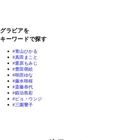
グラビアを
キーワードで探す
青山ひかる
真田まこと
栗原もみじ
豊田萌絵
咲田ゆな
藤水咲桜
斎藤恭代
鍛治島彩
ピョ・ウンジ
三園響子