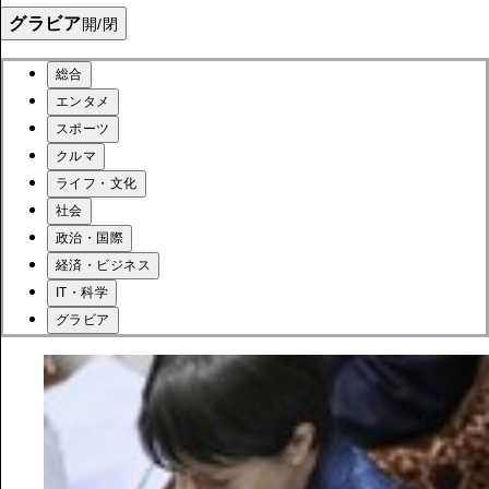
グラビア
開/閉
総合
エンタメ
スポーツ
クルマ
ライフ・文化
社会
政治・国際
経済・ビジネス
IT・科学
グラビア