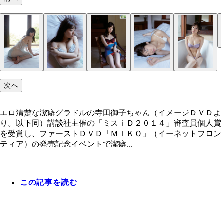
次へ
潔癖症ゆえにビニール手袋を着用し、「週プレＮＥ
Ｓ」貝山弘一編集長と握手する寺田御子ちゃん
エロ清楚な潔癖グラドルの寺田御子ちゃん（イメージＤＶＤよ
り。以下同）講談社主催の「ミスｉＤ２０１４」審査員個人賞
を受賞し、ファーストＤＶＤ「ＭＩＫＯ」（イーネットフロン
ティア）の発売記念イベントで潔癖...
微笑むときも、潔癖の必須アイテムのビニール手袋
この記事を読む
かせません！