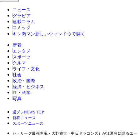
ニュース
グラビア
連載コラム
コミック
キン肉マン
新しいウィンドウで開く
新着
エンタメ
スポーツ
クルマ
ライフ・文化
社会
政治・国際
経済・ビジネス
IT・科学
写真
週プレNEWS TOP
新着ニュース
スポーツニュース
セ・リーグ最強左腕・大野雄大（中日ドラゴンズ）が江夏豊に語るエー