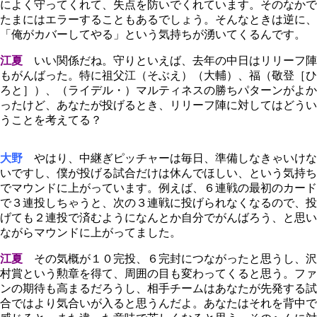
によく守ってくれて、失点を防いでくれています。そのなかで
たまにはエラーすることもあるでしょう。そんなときは逆に、
「俺がカバーしてやる」という気持ちが湧いてくるんです。
江夏
いい関係だね。守りといえば、去年の中日はリリーフ陣
もがんばった。特に祖父江（そぶえ）（大輔）、福（敬登［ひ
ろと］）、（ライデル・）マルティネスの勝ちパターンがよか
ったけど、あなたが投げるとき、リリーフ陣に対してはどうい
うことを考えてる？
大野
やはり、中継ぎピッチャーは毎日、準備しなきゃいけな
いですし、僕が投げる試合だけは休んでほしい、という気持ち
でマウンドに上がっています。例えば、６連戦の最初のカード
で３連投しちゃうと、次の３連戦に投げられなくなるので、投
げても２連投で済むようになんとか自分でがんばろう、と思い
ながらマウンドに上がってました。
江夏
その気概が１０完投、６完封につながったと思うし、沢
村賞という勲章を得て、周囲の目も変わってくると思う。ファ
ンの期待も高まるだろうし、相手チームはあなたが先発する試
合ではより気合いが入ると思うんだよ。あなたはそれを背中で