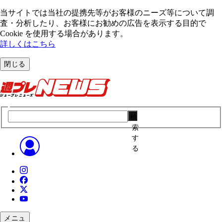
当サイトでは当社の提携先等がお客様のニーズ等について調
査・分析したり、お客様にお勧めの広告を表⽰する⽬的で
Cookie を使⽤する場合があります。
詳しくはこちら
閉じる
検
索
す
る
メニュ