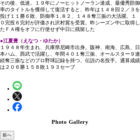
その後、低迷。１９年にノーヒットノーラン達成、最優秀防御
率のタイトルを獲得して復活すると、昨年は１４８回２／３を
投げ１１勝６敗、防御率１.８２、１４８奪三振の大活躍。１
０完投６完封が評価され沢村賞を受賞。昨シーズン中に取得し
たＦＡ権をオフに行使せず中日に残留した
●江夏豊（えなつ・ゆたか）
１９４８年生まれ、兵庫県尼崎市出身。阪神、南海、広島、日
本ハム、西武で活躍し、年間４０１奪三振、オールスター９連
続奪三振などのプロ野球記録を持つ、伝説の名投手。通算成績
は２０６勝１５８敗１９３セーブ
Photo Gallery
前へ