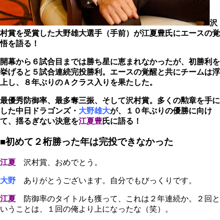
沢
村賞を受賞した大野雄大選手（手前）が江夏豊氏にエースの覚
悟を語る！
開幕から６試合目までは勝ち星に恵まれなかったが、初勝利を
挙げると５試合連続完投勝利。エースの覚醒と共にチームは浮
上し、８年ぶりのＡクラス入りを果たした。
最優秀防御率、最多奪三振、そして沢村賞。多くの勲章を手に
した中日ドラゴンズ・
大野雄大
が、１０年ぶりの優勝に向け
て、揺るぎない決意を
江夏豊
氏
に語る！
■初めて２桁勝った年は完投できなかった
江夏
沢村賞、おめでとう。
大野
ありがとうございます。自分でもびっくりです。
江夏
防御率のタイトルも獲って、これは２年連続か。２回と
いうことは、１回の俺より上になったな（笑）。