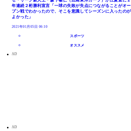
セ・リーグ新人王・森下暢仁（広島東洋カープ）が江夏豊に２
年連続２桁勝利宣言「一球の失敗が失点につながることがオー
プン戦でわかったので、そこを意識してシーズンに入ったのが
よかった」
2021年01月05日 06:10
スポーツ
オススメ