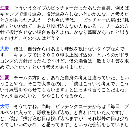
江夏
そういうタイプのピッチャーだったあなた自身、例えば
キャンプで走り込み、投げ込みをしないといかんな、と考えた
ときがあったと思う。でも今の時代、「ピッチャーの肩は消耗
品」といわれて、あまり投げ込まない人もいるし、チームの方
針で投げさせない場合もあるよね。かなり葛藤があったと思う
んだけど、そのへんはどう？
大野
僕は、自分からはあまり球数を投げないタイプなんで
す。「キャンプでは２０００球以上投げ込め」というのがドラ
ゴンズの方針だったんですけど、僕の場合は「数よりも質を求
めていきたい」という考えがありました。
江夏
チームの方針と、あなた自身の考えは違っていた、とい
うことやな。そこで大事なのは、「僕はこういう考えで、こう
いう練習をやらせてもらいます」とはっきり言うことだよね。
それを言わないと、ややこしくなるから。
大野
そうですね。当時、ピッチングコーチからは「毎日、ブ
ルペンに入って、球数を投げ込め」と言われていたんですけ
ど、僕は「投げ込む日は投げ込みますが、それ以外の日は少な
くてもいいのかな、と思ってます」といった会話をしていまし