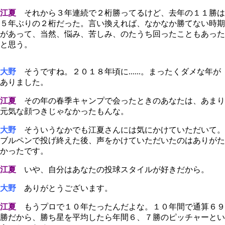
江夏
それから３年連続で２桁勝ってるけど、去年の１１勝は
５年ぶりの２桁だった。言い換えれば、なかなか勝てない時期
があって、当然、悩み、苦しみ、のたうち回ったこともあった
と思う。
大野
そうですね。２０１８年頃に......。まったくダメな年が
ありました。
江夏
その年の春季キャンプで会ったときのあなたは、あまり
元気な顔つきじゃなかったもんな。
大野
そういうなかでも江夏さんには気にかけていただいて。
ブルペンで投げ終えた後、声をかけていただいたのはありがた
かったです。
江夏
いや、自分はあなたの投球スタイルが好きだから。
大野
ありがとうございます。
江夏
もうプロで１０年たったんだよな。１０年間で通算６９
勝だから、勝ち星を平均したら年間６、７勝のピッチャーとい