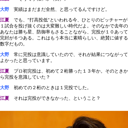
大野
実績はまだまだ全然、と思ってるんですけど。
江夏
でも、"打高投低
"
といわれる今、ひとりのピッチャーが
１試合を投げ抜くのは大変難しい時代だよ。そのなかで去年の
あなたは勝ち星、防御率もさることながら、完投が１０あって
完封が６つある。これはもう本当に素晴らしい、絶賛に値する
数字だもの。
大野
常に完投は意識していたので、それが結果につながって
よかったと思っています。
江夏
プロ初完投は、初めて２桁勝った１３年か。そのときか
ら完投を意識していた？
大野
初めての２桁のときは１完投でした。
江夏
それは完投ができなかった、ということ？