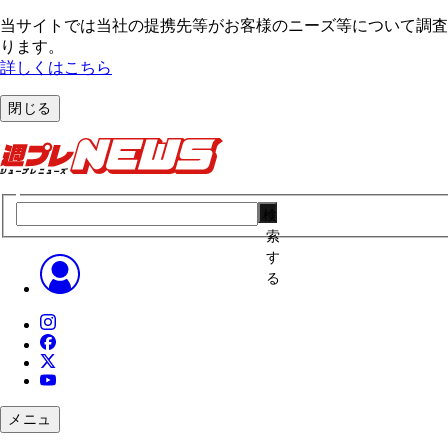
当サイトでは当社の提携先等がお客様のニーズ等について調査・
ります。
詳しくはこちら
閉じる
検
索
す
る
メニュ