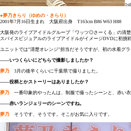
1
●夢乃きらり（ゆめの・きらり）
2001年7月16日生まれ 大阪府出身 T163cm B86 W63 H88
大阪発のライブアイドルグループ「ワッツ◎さーくる」の清楚
スパイスビジュアルのライブアイドルがイメージDVDに初挑戦す
ユニットでは"清楚オレンジ"担当だそうですが、初の水着グ
――いつくらいにどちらで撮影しましたか？
夢乃
3月の後半くらいに千葉県で撮りました。
――役柄とかストーリーはありましたか？
夢乃
一番印象的やったんは、制服で撮ったシーンと、赤い衣
――赤いランジェリーのシーンですね。
夢乃
そうです、そうです。そこがお気に入りです。