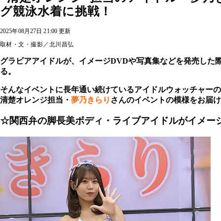
グ競泳水着に挑戦！
2025年08月27日 21:00 更新
取材・文・撮影／北川昌弘
グラビアアイドルが、イメージDVDや写真集などを発売した
る。
そんなイベントに長年通い続けているアイドルウォッチャーの
清楚オレンジ担当・
夢乃きらり
さんのイベントの模様をお届け
☆関西弁の脚長美ボディ・ライブアイドルがイメージ