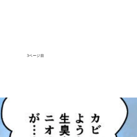
3ページ目
)