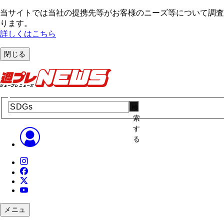
当サイトでは当社の提携先等がお客様のニーズ等について調査・
ります。
詳しくはこちら
閉じる
検
索
す
る
メニュ