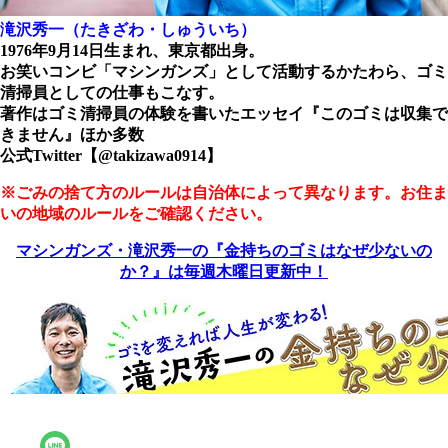
滝沢秀一（たきざわ・しゅういち）
1976年9月14日生まれ、東京都出身。
お笑いコンビ「マシンガンズ」として活動するかたわら、ゴミ
清掃員としての仕事もこなす。
著作はゴミ清掃員の体験を書いたエッセイ『このゴミは収集で
きません』ほか多数
公式Twitter【@takizawa0914】
※ごみの捨て方のルールは自治体によって異なります。お住ま
いの地域のルールをご確認ください。
マシンガンズ・滝沢秀一の『金持ちのゴミはなぜ少ないの
か？』は毎週木曜日更新中！