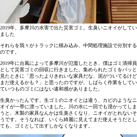
2019年、多摩川の水害で出た災害ゴミ。生臭いニオイがしてい
ました
それらを我々がトラックに積み込み、中間処理施設で分別する
のです。
2019年に台風によって多摩川が氾濫したとき、僕はゴミ清掃員
として災害ゴミの回収に行きました。集められたゴミをパッと
見たときに「思ったよりきれいな家具だな、泥がついてるけど
まだ使えるかも？」と思ったのですが、しばらく作業をしてい
ていつものゴミにはない違和感がありました。
生臭かったんです。生ゴミのニオイとは違う、カビのようなニ
オイが一帯に漂っていました。川の水に一回でも浸かってしま
うと、木製の家具なんかは生臭さくなり、ニオイがとれないそ
うです。そうなれば、いくら綺麗に見えてまだ使えそうだとし
ても、ゴミとして出すしかなくなります。