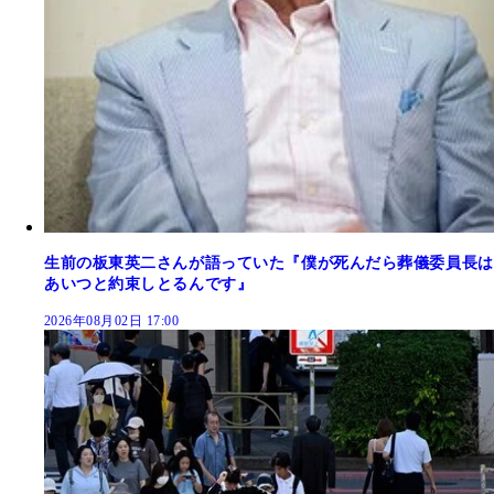
生前の板東英二さんが語っていた『僕が死んだら葬儀委員長は
あいつと約束しとるんです』
2026年08月02日 17:00