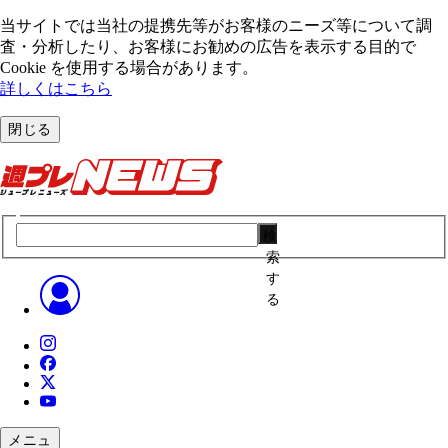
当サイトでは当社の提携先等がお客様のニーズ等について調
査・分析したり、お客様にお勧めの広告を表⽰する⽬的で
Cookie を使⽤する場合があります。
詳しくはこちら
閉じる
検
索
す
る
メニュ