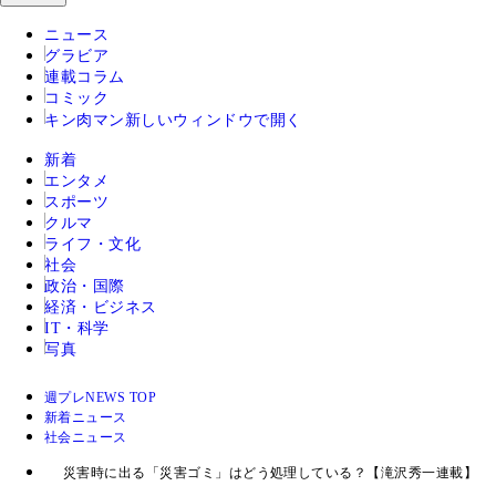
ニュース
グラビア
連載コラム
コミック
キン肉マン
新しいウィンドウで開く
新着
エンタメ
スポーツ
クルマ
ライフ・文化
社会
政治・国際
経済・ビジネス
IT・科学
写真
週プレNEWS TOP
新着ニュース
社会ニュース
災害時に出る「災害ゴミ」はどう処理している？【滝沢秀一連載】