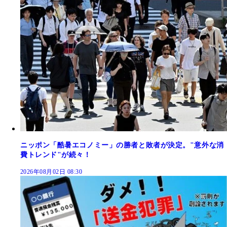
ニッポン「酷暑エコノミー」の勝者と敗者が決定。"意外な消
費トレンド"が続々！
2026年08月02日 08:30