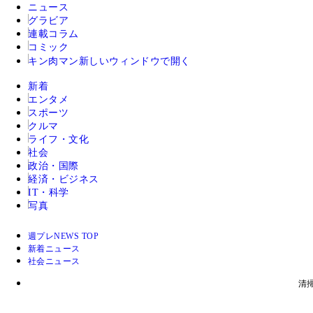
ニュース
グラビア
連載コラム
コミック
キン肉マン
新しいウィンドウで開く
新着
エンタメ
スポーツ
クルマ
ライフ・文化
社会
政治・国際
経済・ビジネス
IT・科学
写真
週プレNEWS TOP
新着ニュース
社会ニュース
清