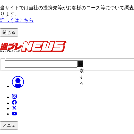
当サイトでは当社の提携先等がお客様のニーズ等について調査・
ります。
詳しくはこちら
閉じる
検
索
す
る
メニュ