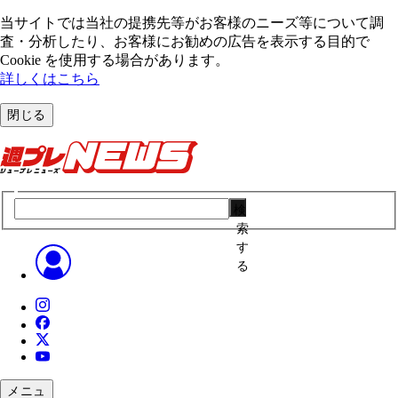
当サイトでは当社の提携先等がお客様のニーズ等について調
査・分析したり、お客様にお勧めの広告を表⽰する⽬的で
Cookie を使⽤する場合があります。
詳しくはこちら
閉じる
検
索
す
る
メニュ