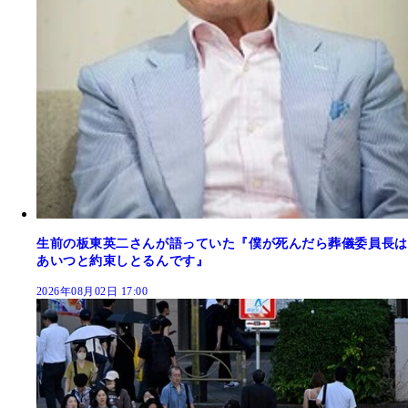
生前の板東英二さんが語っていた『僕が死んだら葬儀委員長は
あいつと約束しとるんです』
2026年08月02日 17:00