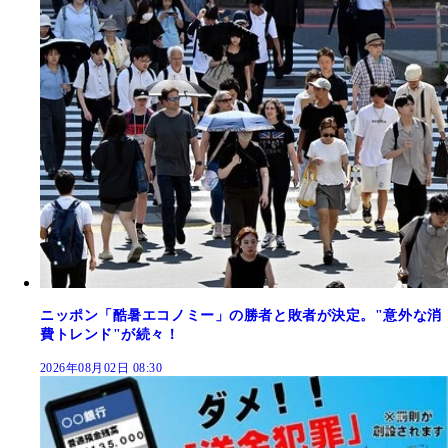
ニッポン「酷暑エコノミー」の勝者と敗者が決定。"意外な消
費トレンド"が続々！
2026年08月02日 08:30