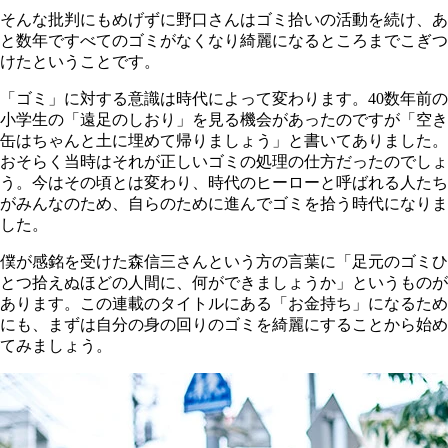
そんな批判にもめげずに野口さんはゴミ拾いの活動を続け、あ
と数年ですべてのゴミがなくなり綺麗になるところまでこぎつ
けたということです。
「ゴミ」に対する意識は時代によって変わります。40数年前の
小学生の「遠足のしおり」を見る機会があったのですが「空き
缶はちゃんと土に埋めて帰りましょう」と書いてありました。
おそらく当時はそれが正しいゴミの処理の仕方だったのでしょ
う。今はその頃とは変わり、時代のヒーローと呼ばれる人たち
がみんなのため、自らのために進んでゴミを拾う時代になりま
した。
僕が感銘を受けた森信三さんという方の言葉に「足元のゴミひ
とつ拾えぬほどの人間に、何ができましょうか」というものが
あります。この連載のタイトルにある「お金持ち」になるため
にも、まずは自分の身の回りのゴミを綺麗にすることから始め
てみましょう。