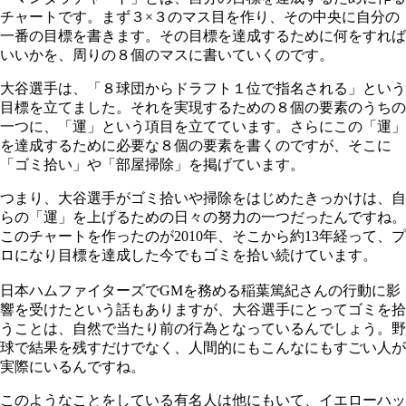
チャートです。まず３×３のマス目を作り、その中央に自分の
一番の目標を書きます。その目標を達成するために何をすれば
いいかを、周りの８個のマスに書いていくのです。
大谷選手は、「８球団からドラフト１位で指名される」という
目標を立てました。それを実現するための８個の要素のうちの
一つに、「運」という項目を立てています。さらにこの「運」
を達成するために必要な８個の要素を書くのですが、そこに
「ゴミ拾い」や「部屋掃除」を掲げています。
つまり、大谷選手がゴミ拾いや掃除をはじめたきっかけは、自
らの「運」を上げるための日々の努力の一つだったんですね。
このチャートを作ったのが2010年、そこから約13年経って、プ
ロになり目標を達成した今でもゴミを拾い続けています。
日本ハムファイターズでGMを務める
稲葉篤紀さんの行動に影
響を受けたという話もありますが、
大谷選手にとってゴミを拾
うことは、自然で当たり前の行為となっているんでしょう。野
球で結果を残すだけでなく、人間的にもこんなにもすごい人が
実際にいるんですね。
このようなことをしている有名人は他にもいて、イエローハッ