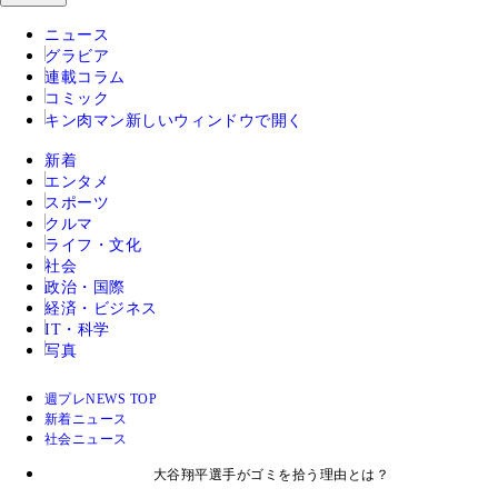
ニュース
グラビア
連載コラム
コミック
キン肉マン
新しいウィンドウで開く
新着
エンタメ
スポーツ
クルマ
ライフ・文化
社会
政治・国際
経済・ビジネス
IT・科学
写真
週プレNEWS TOP
新着ニュース
社会ニュース
大谷翔平選手がゴミを拾う理由とは？