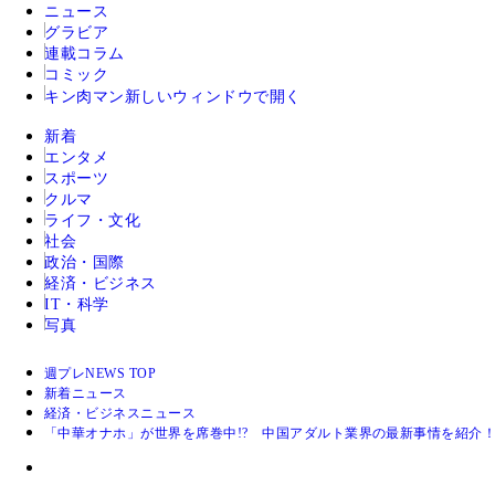
ニュース
グラビア
連載コラム
コミック
キン肉マン
新しいウィンドウで開く
新着
エンタメ
スポーツ
クルマ
ライフ・文化
社会
政治・国際
経済・ビジネス
IT・科学
写真
週プレNEWS TOP
新着ニュース
経済・ビジネスニュース
「中華オナホ」が世界を席巻中!? 中国アダルト業界の最新事情を紹介