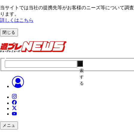
当サイトでは当社の提携先等がお客様のニーズ等について調査・
ります。
詳しくはこちら
閉じる
検
索
す
る
メニュ