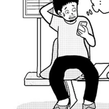
男性用の強力な振動バイブレーター 988円
男性用オナニーポンプ 2835円
Leten 708-Ⅲ 1万3470円
男性用バイブレーター付きセックス人形 4450円
自動男性オナニーカップ 8261円
柔らかいシリコーンの猫のマスターベーター 257