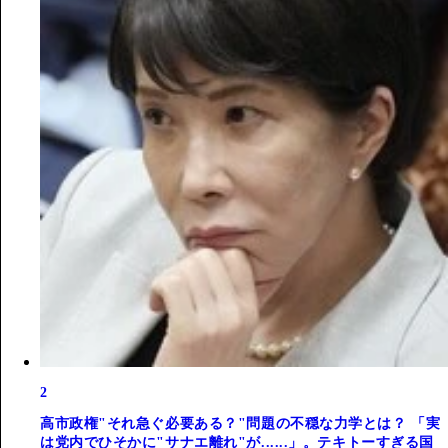
2
高市政権"それ急ぐ必要ある？"問題の不穏な力学とは？ 「実
は党内でひそかに"サナエ離れ"が......」。テキトーすぎる国