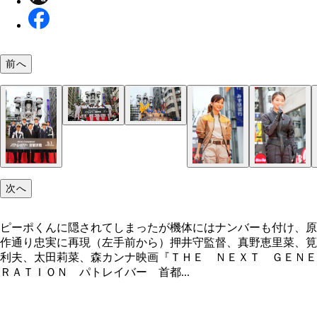
前へ
東北から九州まで運搬してきた整備班スタッフたち
次へ
ピーポくんに隠されてしまったが機体にはナンバーも付け、原
作通り忠実に再現（左手前から）押井守監督、真野恵里菜、筧
利夫、太田莉菜、森カンナ映画『ＴＨＥ ＮＥＸＴ ＧＥＮＥ
ＲＡＴＩＯＮ パトレイバー 首都...