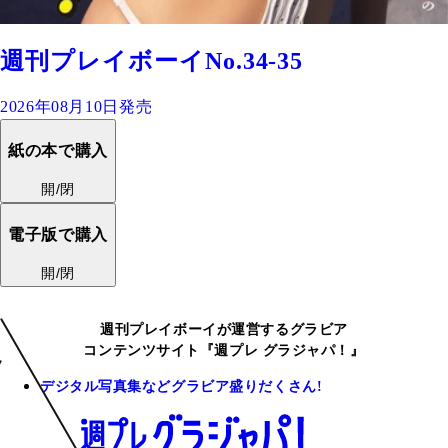
週刊プレイボーイNo.34-35
2026年08月10日発売
紙の本で購入
開/閉
電子版で購入
開/閉
週刊プレイボーイが運営するグラビア
コンテンツサイト『週プレ グラジャパ！』
デジタル写真集などグラビア盛りだくさん!