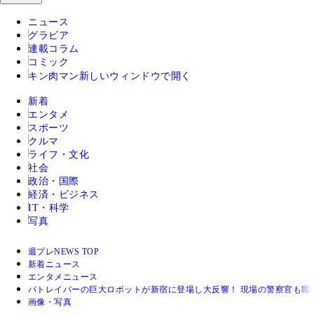
ニュース
グラビア
連載コラム
コミック
キン肉マン
新しいウィンドウで開く
新着
エンタメ
スポーツ
クルマ
ライフ・文化
社会
政治・国際
経済・ビジネス
IT・科学
写真
週プレNEWS TOP
新着ニュース
エンタメニュース
パトレイバーの巨大ロボットが新宿に登場し大反響！ 現場の警察官も職
画像・写真