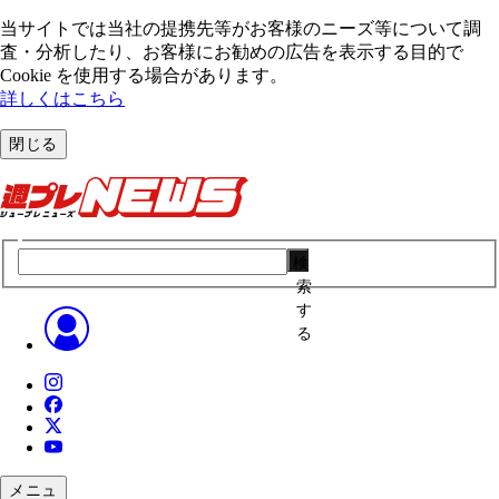
当サイトでは当社の提携先等がお客様のニーズ等について調
査・分析したり、お客様にお勧めの広告を表⽰する⽬的で
Cookie を使⽤する場合があります。
詳しくはこちら
閉じる
検
索
す
る
メニュ