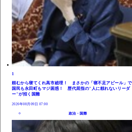
1
頼むから寝てくれ高市総理！ まさかの「寝不足アピール」で
国民も永田町もマジ困惑！ 歴代屈指の"人に頼れないリーダ
ー"が招く国難
2026年08月09日 07:00
政治・国際