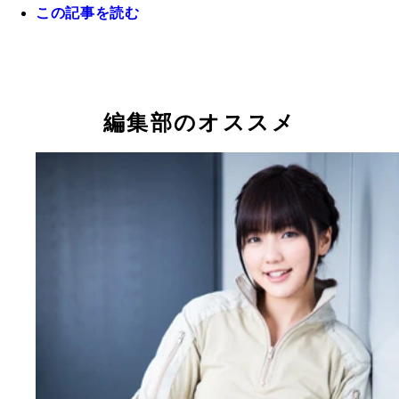
この記事を読む
イベント終了後、予定にはなかったが、せっかくな
ピーポくんに隠されてしまったが機体にはナンバー
始まった警官らとイングラムの撮影
け、原作通り忠実に再現（左手前から）押井守監督
編集部のオススメ
野恵里菜、筧利夫、太田莉菜、森カンナ