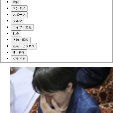
総合
エンタメ
スポーツ
クルマ
ライフ・文化
社会
政治・国際
経済・ビジネス
IT・科学
グラビア