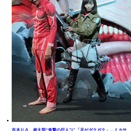
吉木りさ、超大型“進撃の巨人”に「足がガクガク」…ミカサ