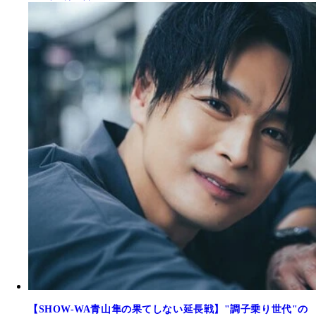
【SHOW-WA青山隼の果てしない延長戦】"調子乗り世代"の