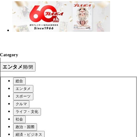
Category
エンタメ
開/閉
総合
エンタメ
スポーツ
クルマ
ライフ・文化
社会
政治・国際
経済・ビジネス