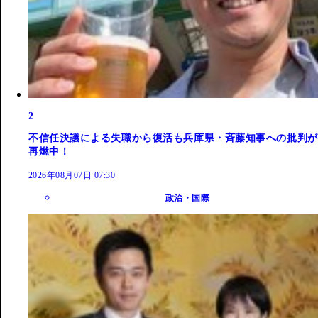
2
不信任決議による失職から復活も兵庫県・斉藤知事への批判が
再燃中！
2026年08月07日 07:30
政治・国際