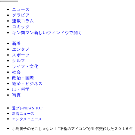
ニュース
グラビア
連載コラム
コミック
キン肉マン
新しいウィンドウで開く
新着
エンタメ
スポーツ
クルマ
ライフ・文化
社会
政治・国際
経済・ビジネス
IT・科学
写真
週プレNEWS TOP
新着ニュース
エンタメニュース
小島慶子のそこじゃない！ “不倫のアイコン”が世代交代した２０１６