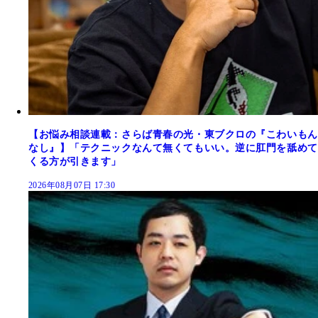
【お悩み相談連載：さらば青春の光・東ブクロの『こわいもん
なし』】「テクニックなんて無くてもいい。逆に肛門を舐めて
くる方が引きます」
2026年08月07日 17:30