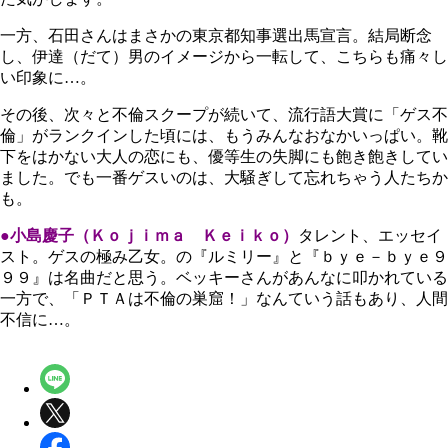
一方、石田さんはまさかの東京都知事選出馬宣言。結局断念
し、伊達（だて）男のイメージから一転して、こちらも痛々し
い印象に…。
その後、次々と不倫スクープが続いて、流行語大賞に「ゲス不
倫」がランクインした頃には、もうみんなおなかいっぱい。靴
下をはかない大人の恋にも、優等生の失脚にも飽き飽きしてい
ました。でも一番ゲスいのは、大騒ぎして忘れちゃう人たちか
も。
●小島慶子（Ｋｏｊｉｍａ Ｋｅｉｋｏ）
タレント、エッセイ
スト。ゲスの極み乙女。の『ルミリー』と『ｂｙｅ－ｂｙｅ９
９９』は名曲だと思う。ベッキーさんがあんなに叩かれている
一方で、「ＰＴＡは不倫の巣窟！」なんていう話もあり、人間
不信に…。