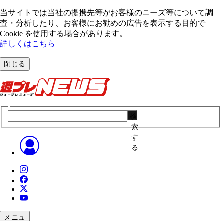
当サイトでは当社の提携先等がお客様のニーズ等について調
査・分析したり、お客様にお勧めの広告を表⽰する⽬的で
Cookie を使⽤する場合があります。
詳しくはこちら
閉じる
検
索
す
る
メニュ