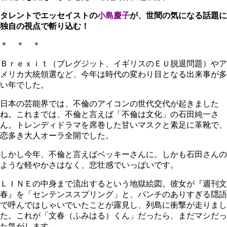
タレントでエッセイストの
小島慶子
が、世間の気になる話題に
独自の視点で斬り込む！
＊ ＊ ＊
Ｂｒｅｘｉｔ（ブレグジット、イギリスのＥＵ脱退問題）やア
メリカ大統領選など、今年は時代の変わり目となる出来事が多
い年でした。
日本の芸能界では、不倫のアイコンの世代交代が起きました
ね。これまでは、不倫と言えば「不倫は文化」の石田純一さ
ん。トレンディドラマを席巻した甘いマスクと素足に革靴で、
恋多き大人オーラ全開でした。
しかし今年、不倫と言えばベッキーさんに。しかも石田さんの
ような軽やかさはなく、悲壮感でいっぱいです。
ＬＩＮＥの中身まで流出するという地獄絵図。彼女が『週刊文
春』を「センテンススプリング」と、パンチのありすぎる隠語
で呼んではしゃいでいたことが露見し、列島に衝撃が走りまし
た。これが「文春（ふみはる）くん」だったら、まだマシだっ
た気がします。