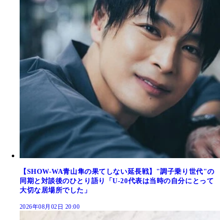
【SHOW-WA青山隼の果てしない延長戦】"調子乗り世代"の
同期と対談後のひとり語り「U-20代表は当時の自分にとって
大切な居場所でした」
2026年08月02日 20:00