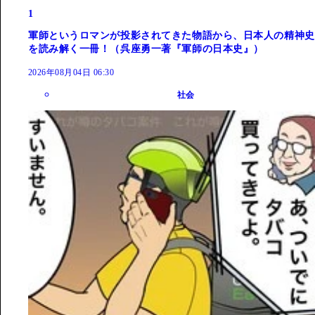
1
軍師というロマンが投影されてきた物語から、日本人の精神史
を読み解く一冊！（呉座勇一著『軍師の日本史』）
2026年08月04日 06:30
社会