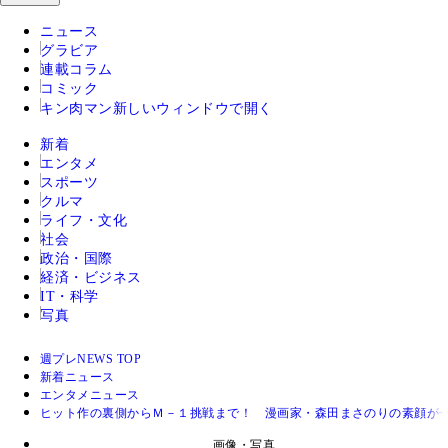
ニュース
グラビア
連載コラム
コミック
キン肉マン
新しいウィンドウで開く
新着
エンタメ
スポーツ
クルマ
ライフ・文化
社会
政治・国際
経済・ビジネス
IT・科学
写真
週プレNEWS TOP
新着ニュース
エンタメニュース
ヒット作の裏側からＭ－１挑戦まで！ 漫画家・森田まさのりの素顔が
画像・写真