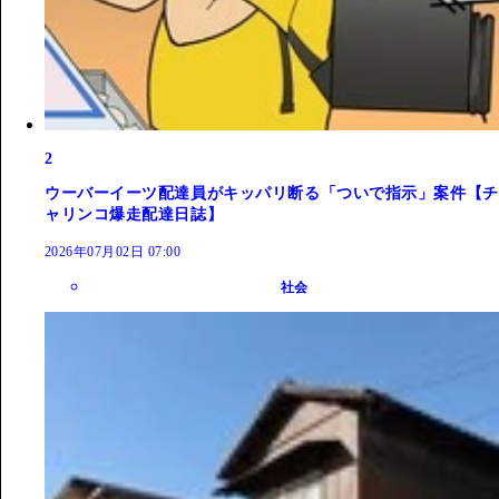
2
ウーバーイーツ配達員がキッパリ断る「ついで指示」案件【チ
ャリンコ爆走配達日誌】
2026年07月02日 07:00
社会