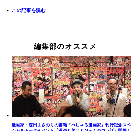
この記事を読む
一生の思い出になったというＭ-１グランプリ３回
ネｔｈｅよしもとの舞台。観客は相当なお笑い好き
かったが、その中でも大ウケだった
編集部のオススメ
漫画家・森田まさのりの書籍『べしゃる漫画家』刊行記念スペ
シャルトークイベント「漫画と笑いとＭ－１のウラ話」開催！