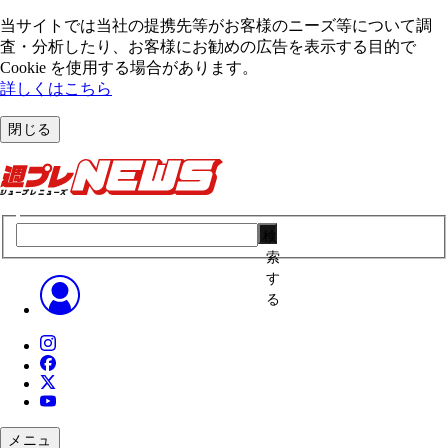
当サイトでは当社の提携先等がお客様のニーズ等について調
査・分析したり、お客様にお勧めの広告を表⽰する⽬的で
Cookie を使⽤する場合があります。
詳しくはこちら
閉じる
検
索
す
る
メニュ