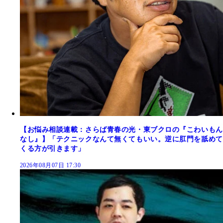
【お悩み相談連載：さらば青春の光・東ブクロの『こわいもん
なし』】「テクニックなんて無くてもいい。逆に肛門を舐めて
くる方が引きます」
2026年08月07日 17:30