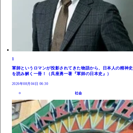
1
軍師というロマンが投影されてきた物語から、日本人の精神史
を読み解く一冊！（呉座勇一著『軍師の日本史』）
2026年08月04日 06:30
社会