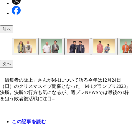
前へ
「トム・ブラウン」（ケイダッシュステージ） ©M
「スタミナパン」（SMA） ©M-1グランプリ事務
「ロングコートダディ」（吉本興業） ©M-1グラ
「フースーヤ」（吉本興業） ©M-1グランプリ事
「豪快キャプテン」（吉本興業） ©M-1グランプ
次へ
ランプリ事務局
事務局
局
「編集者の阪上」さんがM-1について語る今年は12月24日
（日）のクリスマスイブ開催となった「M-1グランプリ2023」
決勝。決勝の行方も気になるが、週プレNEWSでは最後の1枠
を狙う敗者復活戦に注目...
この記事を読む