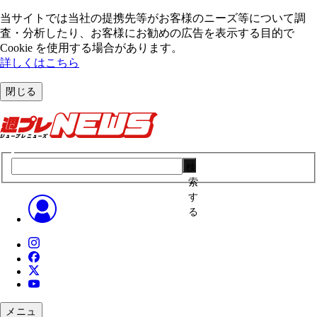
当サイトでは当社の提携先等がお客様のニーズ等について調
査・分析したり、お客様にお勧めの広告を表⽰する⽬的で
Cookie を使⽤する場合があります。
詳しくはこちら
閉じる
検
索
す
る
メニュ