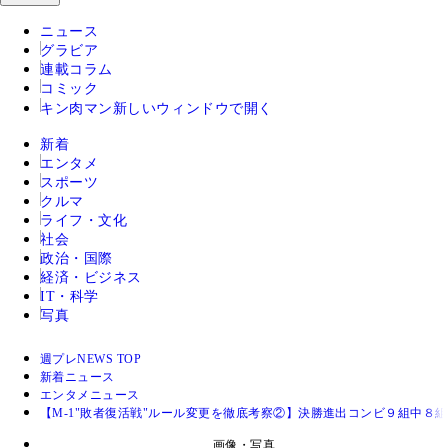
ニュース
グラビア
連載コラム
コミック
キン肉マン
新しいウィンドウで開く
新着
エンタメ
スポーツ
クルマ
ライフ・文化
社会
政治・国際
経済・ビジネス
IT・科学
写真
週プレNEWS TOP
新着ニュース
エンタメニュース
【M-1"敗者復活戦"ルール変更を徹底考察②】決勝進出コンビ９組中８
画像・写真