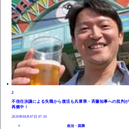
2
不信任決議による失職から復活も兵庫県・斉藤知事への批判が
再燃中！
2026年08月07日 07:30
政治・国際