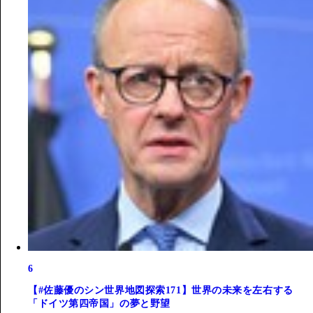
6
【#佐藤優のシン世界地図探索171】世界の未来を左右する
「ドイツ第四帝国」の夢と野望