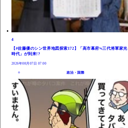
4
【#佐藤優のシン世界地図探索172】「高市幕府≒三代将軍家光
時代」が到来!?
2026年08月07日 07:00
政治・国際