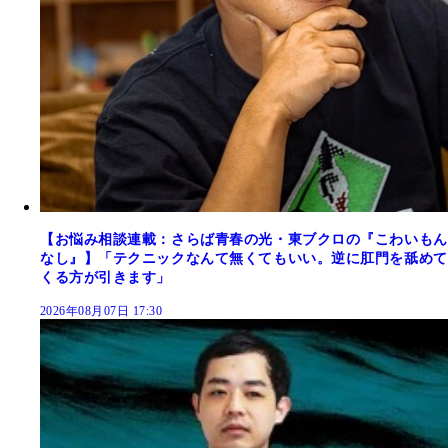
【お悩み相談連載：さらば青春の光・東ブクロの『こわいもん
なし』】「テクニックなんて無くてもいい。逆に肛門を舐めて
くる方が引きます」
2026年08月07日 17:30