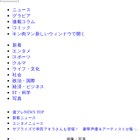
ニュース
グラビア
連載コラム
コミック
キン肉マン
新しいウィンドウで開く
新着
エンタメ
スポーツ
クルマ
ライフ・文化
社会
政治・国際
経済・ビジネス
IT・科学
写真
週プレNEWS TOP
新着ニュース
エンタメニュース
サプライズで串田アキラさんも登場！ 豪華声優＆アーティストが集った
画像・写真