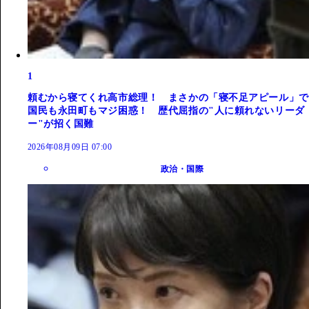
1
頼むから寝てくれ高市総理！ まさかの「寝不足アピール」で
国民も永田町もマジ困惑！ 歴代屈指の"人に頼れないリーダ
ー"が招く国難
2026年08月09日 07:00
政治・国際