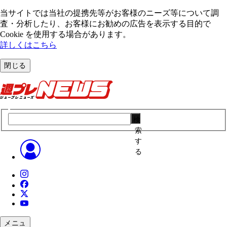
当サイトでは当社の提携先等がお客様のニーズ等について調
査・分析したり、お客様にお勧めの広告を表⽰する⽬的で
Cookie を使⽤する場合があります。
詳しくはこちら
閉じる
検
索
す
る
メニュ