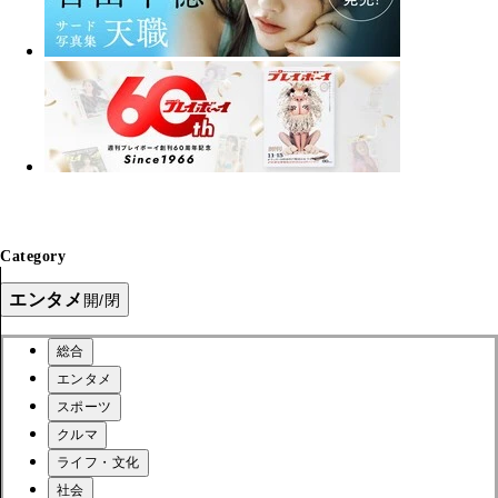
Category
エンタメ
開/閉
総合
エンタメ
スポーツ
クルマ
ライフ・文化
社会