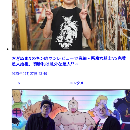
おぎぬまXのキン肉マンレビュー47巻編～悪魔六騎士VS完璧
超人始祖、初勝利は意外な超人!?～
2025年07月27日 23:40
エンタメ