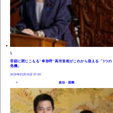
5
官邸に閉じこもる"卑弥呼"高市首相がこれから迎える「3つの
危機」
2026年05月16日 07:00
政治・国際