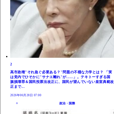
2
高市政権"それ急ぐ必要ある？"問題の不穏な力学とは？ 「実
は党内でひそかに"サナエ離れ"が......」。テキトーすぎる国
旗損壊罪＆国民投票法改正に、国民が望んでいない皇室典範改
正まで...
2026年06月28日 07:00
政治・国際