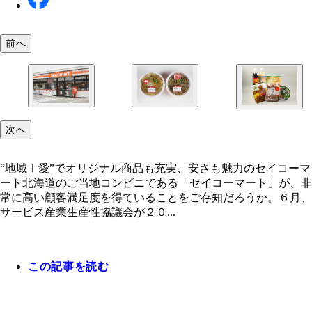
前へ
丼系はいつでも熱々！ 保温棚の奥には調理スペー
“地域Ｉ愛”でオリジナル商品も充実、安さも魅力の
次へ
「北海道産」「北海道で作られた」とうたわれるオ
あり、手作りしている様子もうかがえる
コーマート
ナルブランドの商品はすべて１００円程度！
“地域Ｉ愛”でオリジナル商品も充実、安さも魅力のセイコーマ
ート北海道のご当地コンビニである「セイコーマート」が、非
常に高い顧客満足度を得ていることをご存知だろうか。６月、
サービス産業生産性協議会が２０...
この記事を読む