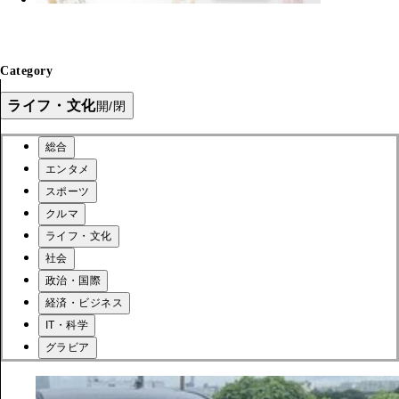
Category
ライフ・文化
開/閉
総合
エンタメ
スポーツ
クルマ
ライフ・文化
社会
政治・国際
経済・ビジネス
IT・科学
グラビア