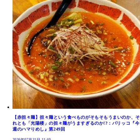
【赤担々麺】担々麺という食べものがそもそもうまいのか、そ
れとも「光陽楼」の担々麺がうますぎるのか!?：パリッコ『今
週のハマりめし』第249回
2026年07月31日 11:40