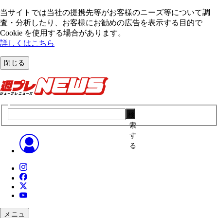
当サイトでは当社の提携先等がお客様のニーズ等について調
査・分析したり、お客様にお勧めの広告を表⽰する⽬的で
Cookie を使⽤する場合があります。
詳しくはこちら
閉じる
検
索
す
る
メニュ