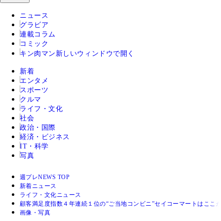
ニュース
グラビア
連載コラム
コミック
キン肉マン
新しいウィンドウで開く
新着
エンタメ
スポーツ
クルマ
ライフ・文化
社会
政治・国際
経済・ビジネス
IT・科学
写真
週プレNEWS TOP
新着ニュース
ライフ・文化ニュース
顧客満足度指数４年連続１位の“ご当地コンビニ”セイコーマートはここ
画像・写真