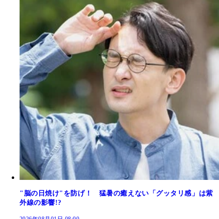
"脳の日焼け"を防げ！ 猛暑の癒えない「グッタリ感」は紫
外線の影響!?
2026年08月01日 08:00