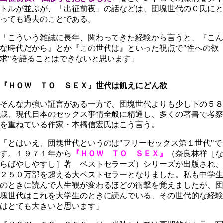
トルが並ぶが、「出征前夜」の話などは、団塊世代のＣ氏にと
っても過去のことである。
「こういう雑誌に長年、関わってきた経験から言うと、『こん
な時代だから』とか『この世代は』といった視点で"性への欲
求"を語ることはできないと思います」
『ＨＯＷ ＴＯ ＳＥＸ』世代は飢えにどん欲
そんな力強い証言がある一方で、団塊世代よりも少し下の５８
歳、現代日本のセックス事情全般に精通し、多くの著書で考察
を重ねている作家・本橋信宏氏はこう言う。
「とはいえ、団塊世代というのは"フリーセックス第１世代"で
す。１９７１年から
『ＨＯＷ ＴＯ ＳＥＸ』
（奈良林祥［な
らばやしやすし］著 ベストセラーズ）シリーズが出版され、
２５０万部を超える大ベストセラーとなりました。私も中学生
のときに読んで人生観が変わるほどの衝撃を覚えましたが、団
塊世代はこれを大学生のときに読んでいる、その世代的な経験
はとても大きいと思います」