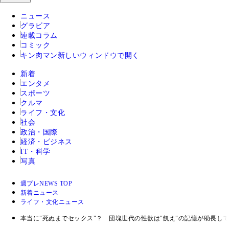
ニュース
グラビア
連載コラム
コミック
キン肉マン
新しいウィンドウで開く
新着
エンタメ
スポーツ
クルマ
ライフ・文化
社会
政治・国際
経済・ビジネス
IT・科学
写真
週プレNEWS TOP
新着ニュース
ライフ・文化ニュース
本当に"死ぬまでセックス"？ 団塊世代の性欲は"飢え"の記憶が助長し