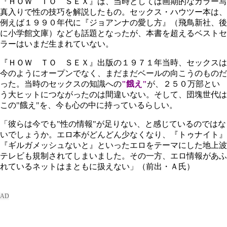
『ＨＯＷ ＴＯ ＳＥＸ』は、当時としては画期的なカラー写
真入りで性の技巧を解説したもの。セックス・ハウツー本は、
例えば１９９０年代に『ジョアンナの愛し方』（飛鳥新社、後
に小学館文庫）なども話題となったが、本書を超えるベストセ
ラーはいまだ生まれていない。
『ＨＯＷ ＴＯ ＳＥＸ』出版の１９７１年当時、セックスは
今のようにオープンでなく、まだまだベールの向こうのものだ
った。当時のセックスの知識への
"餓え"
が、２５０万部とい
う大ヒットにつながったのは間違いない。そして、団塊世代は
この"餓え"を、今も心の中に持っているらしい。
「彼らは今でも"性の情報"が足りない、と感じているのではな
いでしょうか。エロ本がどんどん少なくなり、『トゥナイト』
『ギルガメッシュないと』といったエロをテーマにした地上波
テレビも規制されてしまいました。その一方、エロ情報があふ
れているネットはまともに扱えない」（前出・Ａ氏）