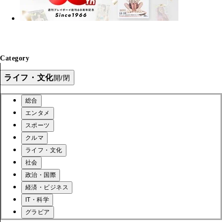
Category
ライフ・文化
開/閉
総合
エンタメ
スポーツ
クルマ
ライフ・文化
社会
政治・国際
経済・ビジネス
IT・科学
グラビア