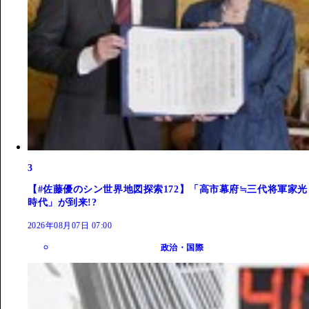
3
【#佐藤優のシン世界地図探索172】「高市幕府≒三代将軍家光
時代」が到来!?
2026年08月07日 07:00
政治・国際