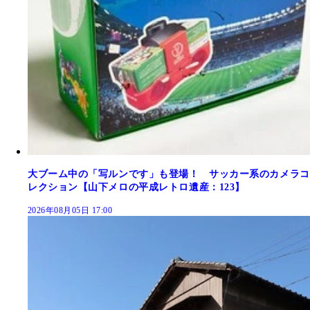
大ブーム中の「写ルンです」も登場！ サッカー系のカメラコ
レクション【山下メロの平成レトロ遺産：123】
2026年08月05日 17:00