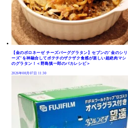
【金のボロネーゼ チーズバーググラタン】セブンの"金のシリ
ーズ"を神融合してポテチのザクザク食感が楽しい超絶肉マシ
のグラタン！＜野島慎一郎のバカレシピ＞
2026年08月07日 11:30