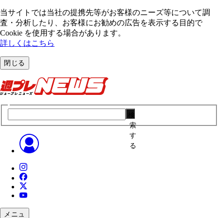
当サイトでは当社の提携先等がお客様のニーズ等について調
査・分析したり、お客様にお勧めの広告を表⽰する⽬的で
Cookie を使⽤する場合があります。
詳しくはこちら
閉じる
検
索
す
る
メニュ