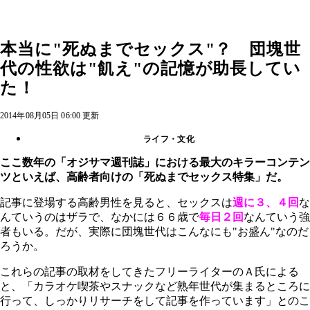
本当に"死ぬまでセックス"？ 団塊世
代の性欲は"飢え"の記憶が助長してい
た！
2014年08月05日 06:00 更新
ライフ・文化
ここ数年の「オジサマ週刊誌」における最大のキラーコンテン
ツといえば、高齢者向けの「死ぬまでセックス特集」だ。
記事に登場する高齢男性を見ると、セックスは
週に３、４回
な
んていうのはザラで、なかには６６歳で
毎日２回
なんていう強
者もいる。だが、実際に団塊世代はこんなにも"お盛ん"なのだ
ろうか。
これらの記事の取材をしてきたフリーライターのＡ氏による
と、「カラオケ喫茶やスナックなど熟年世代が集まるところに
行って、しっかりリサーチをして記事を作っています」とのこ