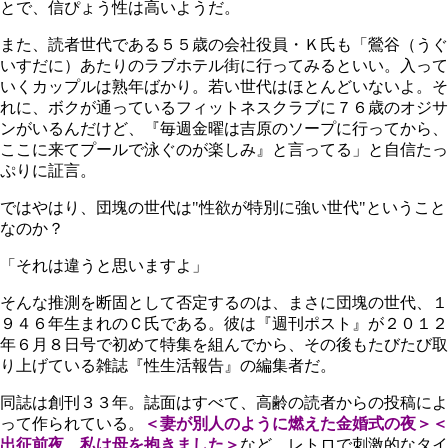
とで、信ぴょう性は高いようだ。
また、読者世代である５５歳の会社役員・Ｋ氏も「鶯谷（うぐ
いすだに）あたりのラブホテル街に行ってみるといい。入って
いくカップルは熟年ばかり。若い世代はほとんどいないよ。そ
れに、ボクが通っているフィットネスクラブに７６歳のオジサ
ンがいるんだけど、『毎週金曜は吉原のソープに行ってから、
ここに来てプールで泳ぐのが楽しみ』と言ってる」と自信たっ
ぷりに証言。
ではやはり、団塊の世代は"性欲が特別に強い世代"ということ
なのか？
「それは違うと思いますよ」
そんな推測を断固として否定するのは、まさに団塊の世代、１
９４６年生まれのＣ氏である。彼は『週刊ポスト』が２０１２
年６月８日号で初めて特集を組んでから、その後もたびたび取
り上げている雑誌『性生活報告』の編集者だ。
同誌は創刊３３年。誌面はすべて、高齢の読者からの投稿によ
って作られている。
＜妻が別人のように燃えた金婚式の夜＞＜
出征前夜、私は母を抱きました＞
など、レトロで刺激的なタイ