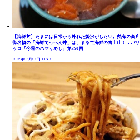
【海鮮丼】たまには日常から外れた贅沢がしたい。熱海の商店
街名物の「海鮮てっぺん丼」は、まるで海鮮の富士山！：パリ
ッコ『今週のハマりめし』第250回
2026年08月07日 11:40