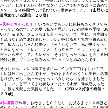
と脚が大好きなんです。下半身だけがむき出しってすごく恥ず
かしい。しかもカレが好きなタイミングで好きなように責めて
きて...。２４時間ずっと濡れている夏休みでした。
（山登りに
目覚めている通信・２６歳）
●失神しちゃった！！
いつもいつもカレに気持ち良くさせても
らっているので、この夏は私がと思い、カレの体中を愛撫（あ
いぶ）＆キス。フェラも１５分くらいかけて丁寧に、お尻回り
も舐（な）めてあげました。カレが感じる耳と乳首も責め続け
て、挿入ももちろん騎乗位。「何もしないで、私が動くから」
と言いながら、カレが「ダメ、もうやめて、イッちゃうよ」と
言ったら浅くして。カレがイキそうになったら浅くを５、６回
続けた後、グ～ンと沈み込んでキュ～ンと締めたんです。
そうしたら、カレ我慢できずに...。私も慌ててはずしたので、
カレは外に出したんですが、そのまま３０秒くらい失神。名前
を呼びながら、頬っぺたをペタペタしたら目を覚ましました。
「すごい」と言ってまた寝ちゃったのですが、達成感あった
～。彼を支配した気持ちでした！！
（プロレス好きの通信・
２３歳）
●仏壇前で
昨年、お母さまも亡くなり、お父さまは１０年ほど
前に亡くなって、弟さんとふたりで住んでいるカレ。同じ時期