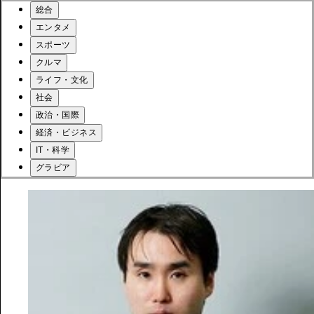
総合
エンタメ
スポーツ
クルマ
ライフ・文化
社会
政治・国際
経済・ビジネス
IT・科学
グラビア