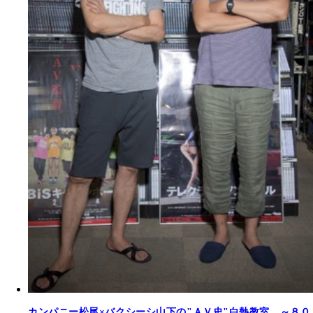
カンパニー松尾×バクシーシ山下の"ＡＶ史"白熱教室 ～８０