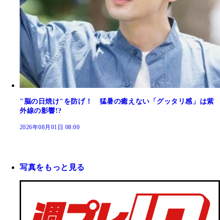
"脳の日焼け"を防げ！ 猛暑の癒えない「グッタリ感」は紫
外線の影響!?
2026年08月01日 08:00
写真をもっと見る