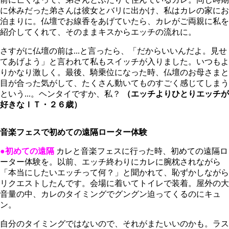
に休みだった弟さんは彼女とバリに出かけ、私はカレの家にお
泊まりに。仏壇でお線香をあげていたら、カレがご両親に私を
紹介してくれて、そのままキスからエッチの流れに。
さすがに仏壇の前は...と言ったら、「だからいいんだよ。見せ
てあげよう」と言われて私もスイッチが入りました。いつもよ
りかなり激しく。最後、騎乗位になった時、仏壇のお母さまと
目が合った気がして、たくさん動いてものすごく感じてしまう
という...。ヘンタイですか、私？
（エッチよりひとりエッチが
好きなＩＴ・２６歳）
音楽フェスで初めての遠隔ローター体験
●初めての遠隔
カレと音楽フェスに行った時、初めての遠隔ロ
ーター体験を。以前、エッチ終わりにカレに腕枕されながら
「本当にしたいエッチって何？」と聞かれて、恥ずかしながら
リクエストしたんです。会場に着いてトイレで装着。屋外の大
音量の中、カレのタイミングでグングン迫ってくるのにキュ
ン。
自分のタイミングではないので、それがまたいいのかも。ラス