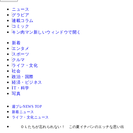
ニュース
グラビア
連載コラム
コミック
キン肉マン
新しいウィンドウで開く
新着
エンタメ
スポーツ
クルマ
ライフ・文化
社会
政治・国際
経済・ビジネス
IT・科学
写真
週プレNEWS TOP
新着ニュース
ライフ・文化ニュース
ＯＬたちが忘れられない！ この夏イチバンのエッチな思い出