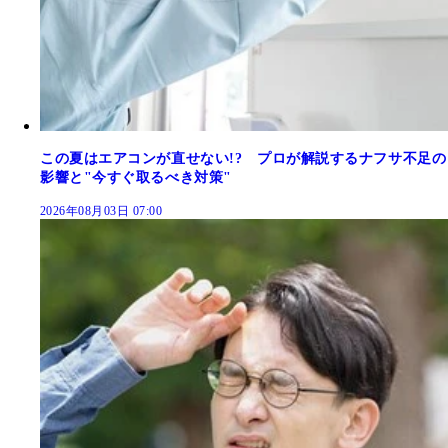
この夏はエアコンが直せない!? プロが解説するナフサ不足の
影響と"今すぐ取るべき対策"
2026年08月03日 07:00