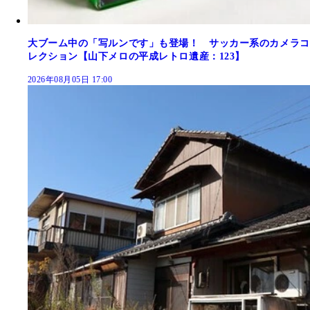
大ブーム中の「写ルンです」も登場！ サッカー系のカメラコ
レクション【山下メロの平成レトロ遺産：123】
2026年08月05日 17:00