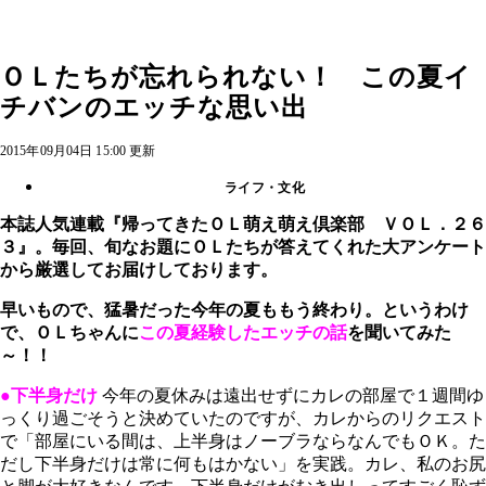
ＯＬたちが忘れられない！ この夏イ
チバンのエッチな思い出
2015年09月04日 15:00 更新
ライフ・文化
本誌人気連載『帰ってきたＯＬ萌え萌え倶楽部 ＶＯＬ．２６
３』。毎回、旬なお題にＯＬたちが答えてくれた大アンケート
から厳選してお届けしております。
早いもので、猛暑だった今年の夏ももう終わり。というわけ
で、
ＯＬちゃんに
この夏経験したエッチの話
を聞いてみた
～！！
●下半身だけ
今年の夏休みは遠出せずにカレの部屋で１週間ゆ
っくり過ごそうと決めていたのですが、カレからのリクエスト
で「部屋にいる間は、上半身はノーブラならなんでもＯＫ。た
だし下半身だけは常に何もはかない」を実践。カレ、私のお尻