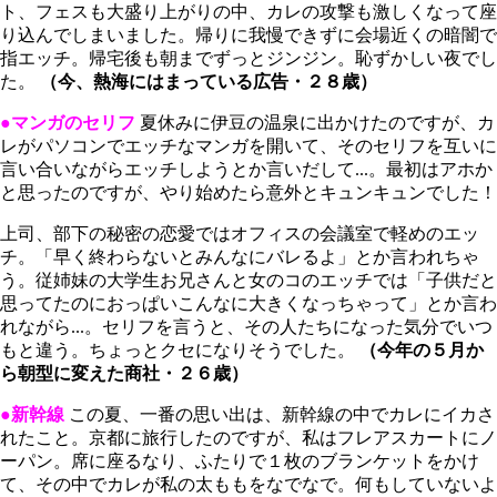
ト、フェスも大盛り上がりの中、カレの攻撃も激しくなって座
り込んでしまいました。帰りに我慢できずに会場近くの暗闇で
指エッチ。帰宅後も朝までずっとジンジン。恥ずかしい夜でし
た。
（今、熱海にはまっている広告・２８歳）
●マンガのセリフ
夏休みに伊豆の温泉に出かけたのですが、カ
レがパソコンでエッチなマンガを開いて、そのセリフを互いに
言い合いながらエッチしようとか言いだして...。最初はアホか
と思ったのですが、やり始めたら意外とキュンキュンでした！
上司、部下の秘密の恋愛ではオフィスの会議室で軽めのエッ
チ。「早く終わらないとみんなにバレるよ」とか言われちゃ
う。従姉妹の大学生お兄さんと女のコのエッチでは「子供だと
思ってたのにおっぱいこんなに大きくなっちゃって」とか言わ
れながら...。セリフを言うと、その人たちになった気分でいつ
もと違う。ちょっとクセになりそうでした。
（今年の５月か
ら朝型に変えた商社・２６歳）
●新幹線
この夏、一番の思い出は、新幹線の中でカレにイカさ
れたこと。京都に旅行したのですが、私はフレアスカートにノ
ーパン。席に座るなり、ふたりで１枚のブランケットをかけ
て、その中でカレが私の太ももをなでなで。何もしていないよ