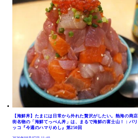
【海鮮丼】たまには日常から外れた贅沢がしたい。熱海の商店
街名物の「海鮮てっぺん丼」は、まるで海鮮の富士山！：パリ
ッコ『今週のハマりめし』第250回
2026年08月07日 11:40