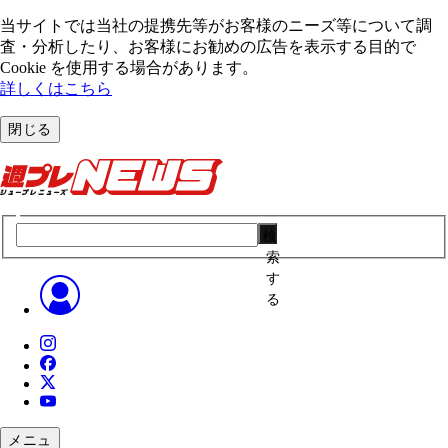
当サイトでは当社の提携先等がお客様のニーズ等について調
査・分析したり、お客様にお勧めの広告を表⽰する⽬的で
Cookie を使⽤する場合があります。
詳しくはこちら
閉じる
検
索
す
る
メニュ