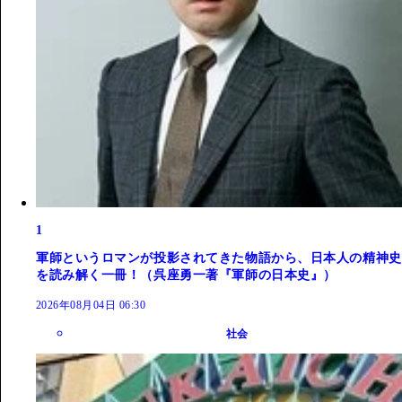
1
軍師というロマンが投影されてきた物語から、日本人の精神史
を読み解く一冊！（呉座勇一著『軍師の日本史』）
2026年08月04日 06:30
社会