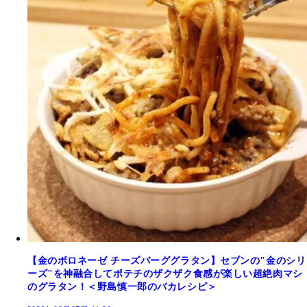
【金のボロネーゼ チーズバーググラタン】セブンの"金のシリ
ーズ"を神融合してポテチのザクザク食感が楽しい超絶肉マシ
のグラタン！＜野島慎一郎のバカレシピ＞