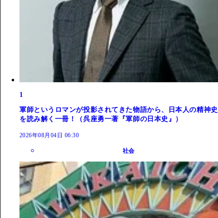
1
軍師というロマンが投影されてきた物語から、日本人の精神史
を読み解く一冊！（呉座勇一著『軍師の日本史』）
2026年08月04日 06:30
社会