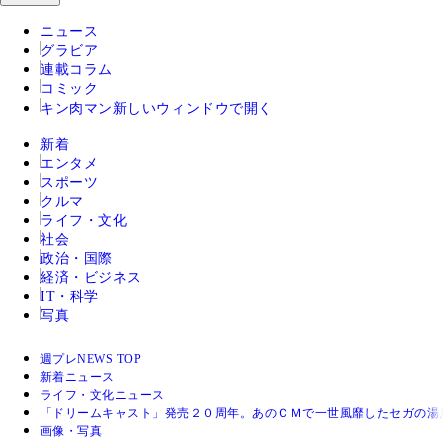
ニュース
グラビア
連載コラム
コミック
キン肉マン
新しいウィンドウで開く
新着
エンタメ
スポーツ
クルマ
ライフ・文化
社会
政治・国際
経済・ビジネス
IT・科学
写真
週プレNEWS TOP
新着ニュース
ライフ・文化ニュース
「ドリームキャスト」発売２０周年。あのＣＭで一世風靡したセガの湯
画像・写真