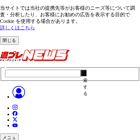
当サイトでは当社の提携先等がお客様のニーズ等について調
査・分析したり、お客様にお勧めの広告を表⽰する⽬的で
Cookie を使⽤する場合があります。
詳しくはこちら
閉じる
検
索
す
る
メニュ