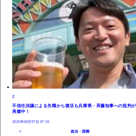
2
不信任決議による失職から復活も兵庫県・斉藤知事への批判が
再燃中！
2026年08月07日 07:30
政治・国際