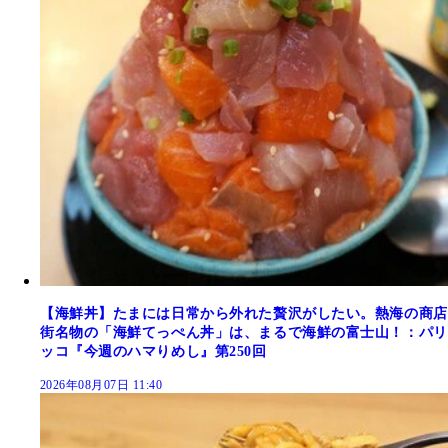
【海鮮丼】たまには日常から外れた贅沢がしたい。熱海の商店
街名物の「海鮮てっぺん丼」は、まるで海鮮の富士山！：パリ
ッコ『今週のハマりめし』第250回
2026年08月07日 11:40