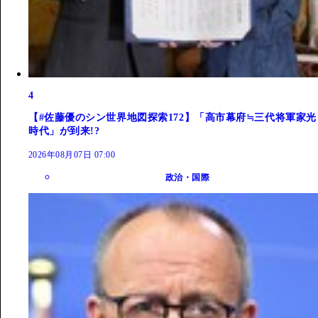
4
【#佐藤優のシン世界地図探索172】「高市幕府≒三代将軍家光
時代」が到来!?
2026年08月07日 07:00
政治・国際