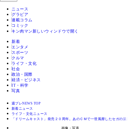
ニュース
グラビア
連載コラム
コミック
キン肉マン
新しいウィンドウで開く
新着
エンタメ
スポーツ
クルマ
ライフ・文化
社会
政治・国際
経済・ビジネス
IT・科学
写真
週プレNEWS TOP
新着ニュース
ライフ・文化ニュース
「ドリームキャスト」発売２０周年。あのＣＭで一世風靡したセガの湯
画像・写真