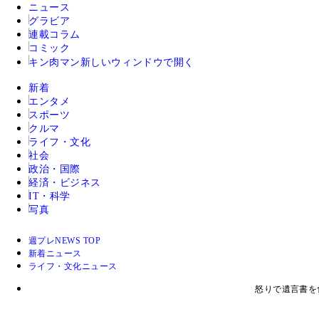
ニュース
グラビア
連載コラム
コミック
キン肉マン
新しいウィンドウで開く
新着
エンタメ
スポーツ
クルマ
ライフ・文化
社会
政治・国際
経済・ビジネス
IT・科学
写真
週プレNEWS TOP
新着ニュース
ライフ・文化ニュース
怒りで遺言書を