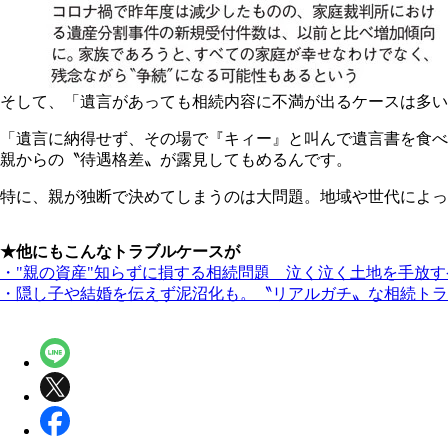
そして、「遺言があっても相続内容に不満が出るケースは多い
「遺言に納得せず、その場で『キィー』と叫んで遺言書を食べ
親からの〝待遇格差〟が露見してもめるんです。
特に、親が独断で決めてしまうのは大問題。地域や世代によっ
★他にもこんなトラブルケースが
・"親の資産"知らずに損する相続問題 泣く泣く土地を手放
・隠し子や結婚を伝えず泥沼化も。〝リアルガチ〟な相続トラ