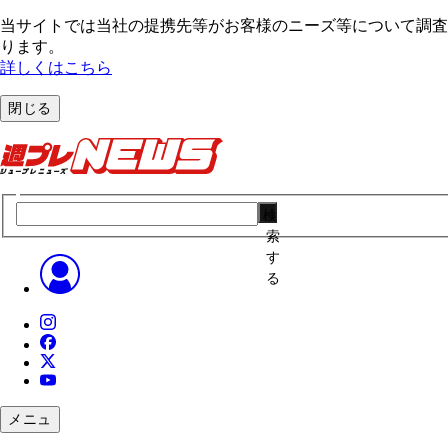
当サイトでは当社の提携先等がお客様のニーズ等について調査・
ります。
詳しくはこちら
閉じる
検
索
す
る
メニュ