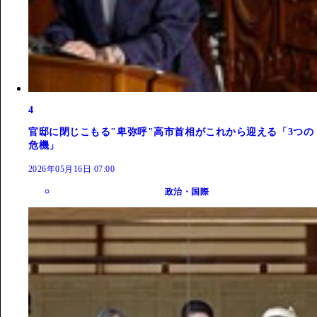
4
官邸に閉じこもる"卑弥呼"高市首相がこれから迎える「3つの
危機」
2026年05月16日 07:00
政治・国際