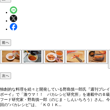
前へ
（１）砕く！ 「ＫＯＩＫＥＹＡ Ｔｈｅ 海老」
（２）とろみ！ めんつゆを希釈して鍋に入れて加
（３）つける！ カニカマスティックを（１）の食
（４）しっぽ！ 普通サイズのカニカマを薄くスラ
（５）完成！「Ｔｈｅ 偽装海老天」
を軽く開け、空気が通る状態にしてから豪快に握り
し、温まったら火を止めて水溶き片栗粉を入れて再
入れ、粉々になったスナックをまぶして全体にたっ
し、しっぽを作ると見た目がよりリアルに。お湯で
次へ
てスナックを粉砕する。粉々にできたら浅めの食器
熱。全体にとろみがついたら再度火を止めカニカマ
と付着させる。海老天の衣のようになったら盛りつ
しためんつゆと大根おろしで天つゆを作り、つけて
し、砕ききれてない部分をさらに潰す
ィックをどっぷりとディップする
に移そう
れば味も完全に海老天だ！
独創的な料理を続々と開発している野島慎一郎氏『週刊プレイ
ボーイ』で「激ウマ！！ バカレシピ研究所」を連載中のＢ級
独創的な料理を続々と開発している野島慎一郎氏
フード研究家・野島慎一郎（のじま・しんいちろう）さん。今
回の"バカレシピ"は、「ＫＯＩＫ...