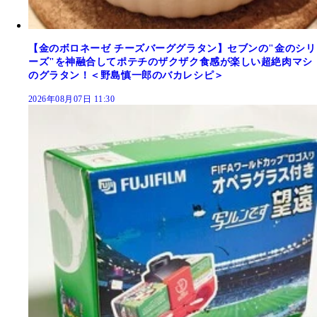
【金のボロネーゼ チーズバーググラタン】セブンの"金のシリ
ーズ"を神融合してポテチのザクザク食感が楽しい超絶肉マシ
のグラタン！＜野島慎一郎のバカレシピ＞
2026年08月07日 11:30