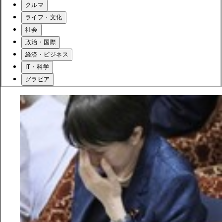
クルマ
ライフ・文化
社会
政治・国際
経済・ビジネス
IT・科学
グラビア