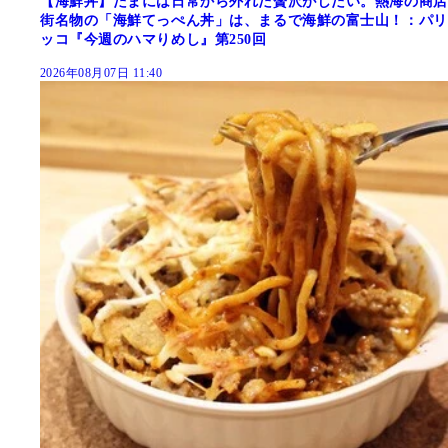
【海鮮丼】たまには日常から外れた贅沢がしたい。熱海の商店
街名物の「海鮮てっぺん丼」は、まるで海鮮の富士山！：パリ
ッコ『今週のハマりめし』第250回
2026年08月07日 11:40