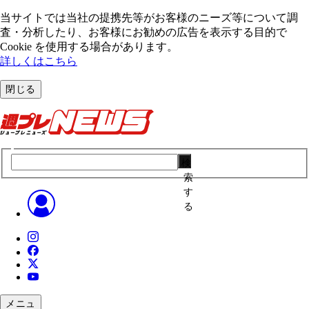
当サイトでは当社の提携先等がお客様のニーズ等について調
査・分析したり、お客様にお勧めの広告を表⽰する⽬的で
Cookie を使⽤する場合があります。
詳しくはこちら
閉じる
検
索
す
る
メニュ