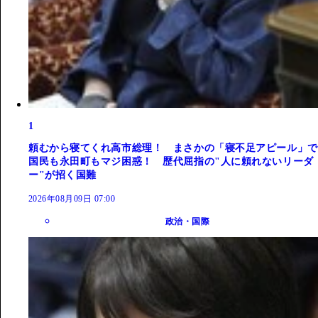
1
頼むから寝てくれ高市総理！ まさかの「寝不足アピール」で
国民も永田町もマジ困惑！ 歴代屈指の"人に頼れないリーダ
ー"が招く国難
2026年08月09日 07:00
政治・国際