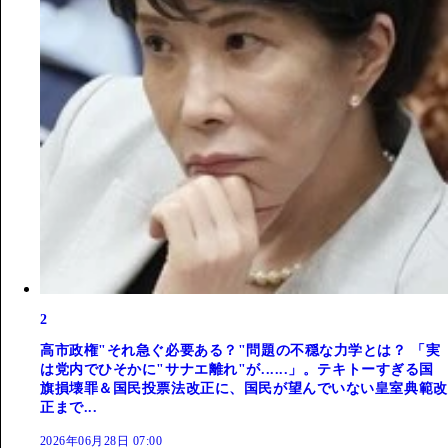
2
高市政権"それ急ぐ必要ある？"問題の不穏な力学とは？ 「実
は党内でひそかに"サナエ離れ"が......」。テキトーすぎる国
旗損壊罪＆国民投票法改正に、国民が望んでいない皇室典範改
正まで...
2026年06月28日 07:00