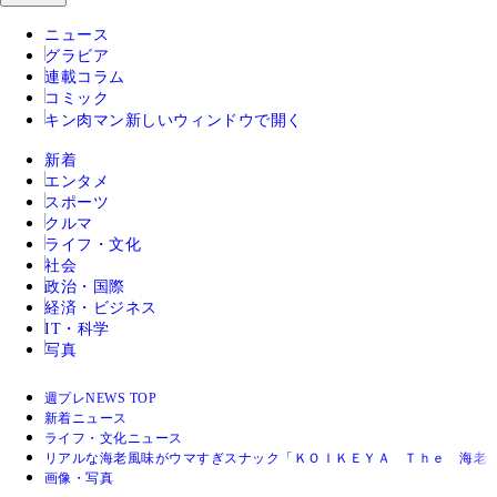
ニュース
グラビア
連載コラム
コミック
キン肉マン
新しいウィンドウで開く
新着
エンタメ
スポーツ
クルマ
ライフ・文化
社会
政治・国際
経済・ビジネス
IT・科学
写真
週プレNEWS TOP
新着ニュース
ライフ・文化ニュース
リアルな海老風味がウマすぎスナック「ＫＯＩＫＥＹＡ Ｔｈｅ 海老
画像・写真