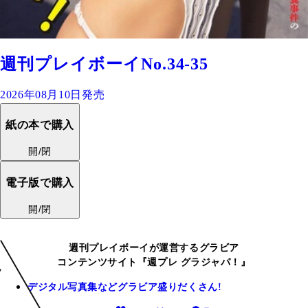
週刊プレイボーイNo.34-35
2026年08月10日発売
紙の本で購入
開/閉
電子版で購入
開/閉
週刊プレイボーイが運営するグラビア
コンテンツサイト『週プレ グラジャパ！』
デジタル写真集などグラビア盛りだくさん!