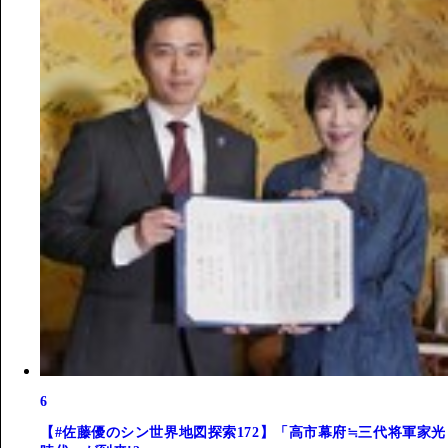
6
【#佐藤優のシン世界地図探索172】「高市幕府≒三代将軍家光