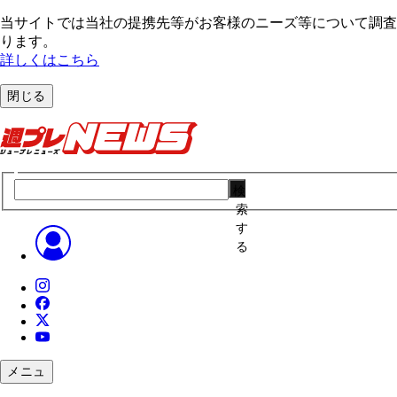
当サイトでは当社の提携先等がお客様のニーズ等について調査・
ります。
詳しくはこちら
閉じる
検
索
す
る
メニュ