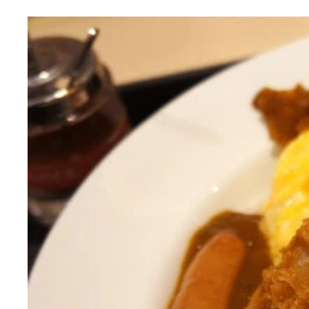
入れば間違いはないんだけど
JR京葉線「稲毛海岸駅」
「イオンマリンピアショッピングセンター」
「ビッグシェフ亭」
「キリン一番搾り生ビール（中）」（518円）
「ジューシーハンバーグ 250g定食」
一品一品ていねいに美味しい
すごいんですよまじで。標高とか
あぁ、これはうまいぞ
肉汁が……
「グラスワイン（赤）」（351円）