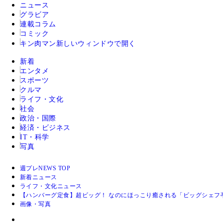
ニュース
グラビア
連載コラム
コミック
キン肉マン
新しいウィンドウで開く
新着
エンタメ
スポーツ
クルマ
ライフ・文化
社会
政治・国際
経済・ビジネス
IT・科学
写真
週プレNEWS TOP
新着ニュース
ライフ・文化ニュース
【ハンバーグ定食】超ビッグ！ なのにほっこり癒される「ビッグシェフ
画像・写真