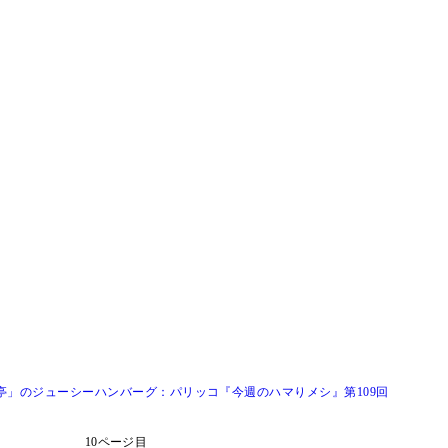
亭」のジューシーハンバーグ：パリッコ『今週のハマりメシ』第109回
10ページ目