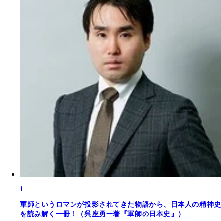
1
軍師というロマンが投影されてきた物語から、日本人の精神史
を読み解く一冊！（呉座勇一著『軍師の日本史』）