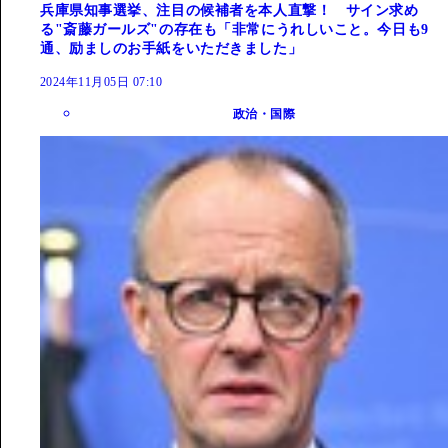
兵庫県知事選挙、注目の候補者を本人直撃！ サイン求め
る"斎藤ガールズ"の存在も「非常にうれしいこと。今日も9
通、励ましのお手紙をいただきました」
2024年11月05日 07:10
政治・国際