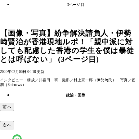
3ページ目
【画像・写真】紛争解決請負人・伊勢
﨑賢治が香港現地ルポ！「親中派に対
しても配慮した香港の学生を僕は暴徒
とは呼ばない」 (3ページ目)
2020年02月06日 06:10 更新
インタビュー・構成／川喜田 研 撮影／村上宗一郎（伊勢﨑氏） 写真／堀
潤（8bitnews）
政治・国際
前へ
次へ