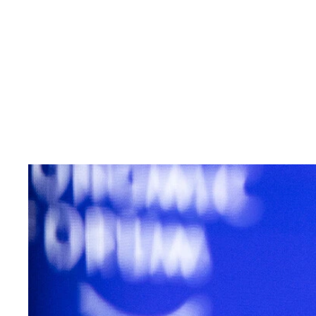
ボリス・ベレゾフスキー（1946-2013） エ
われ、暗殺が企てられたことがあるのは間違いない
アレクサンドル・リトビネンコ（1962-2006）
発。ロンドンのバーで緑茶に放射性物質を混入され