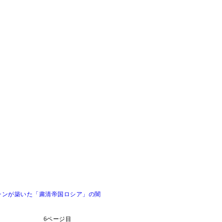
チンが築いた「粛清帝国ロシア」の闇
6ページ目