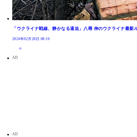
「ウクライナ戦線、静かなる逼迫」八尋 伸のウクライナ最新
マクシム・クズミノフ（1995?-2024） 露軍
2024年02月28日 08:10
日に移住先のスペインで射殺された
ミハイル・レシン（1958-2015） プーチン政
死因は鈍器による頭部の損傷だった