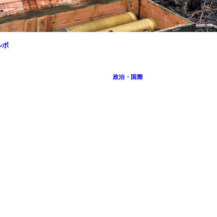
ルポ
のヘリコプターパイロットだった昨年8月、Mi8戦闘ヘリでウクラ
政治・国際
権でマスコミ担当相などを歴任した後、ガスプロム系メディア企業