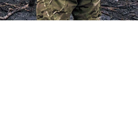
イナに脱出し亡命。ウクライナ侵攻への反対を表明していた。今年2
の幹部を務めていたが、2015年11月、米ワシントンのホテルで