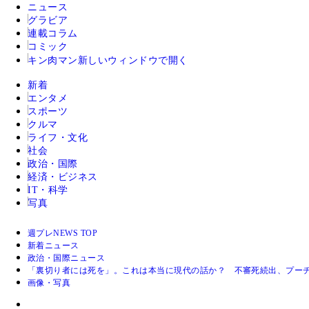
ニュース
グラビア
連載コラム
コミック
キン肉マン
新しいウィンドウで開く
新着
エンタメ
スポーツ
クルマ
ライフ・文化
社会
政治・国際
経済・ビジネス
IT・科学
写真
週プレNEWS TOP
新着ニュース
政治・国際ニュース
「裏切り者には死を」。これは本当に現代の話か？ 不審死続出、プー
画像・写真