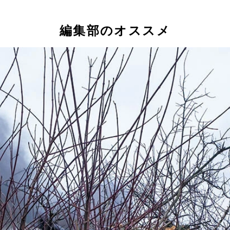
編集部のオススメ
間軍事会社ワグネルを創設しプーチン政権の裏仕事を担ったが、
チン政権の汚職を告発するブロガーとして人気を博し、反体制派の指
反体制派が抗議活動を展開。最初の2日間だけで400人以上が