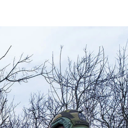
ウクライナ侵攻で露軍への批判を強め武装蜂起の姿勢を見せたこと
導者に。2020年には暗殺未遂に遭う。21年1月に過去の経済事
当局に拘束されたという