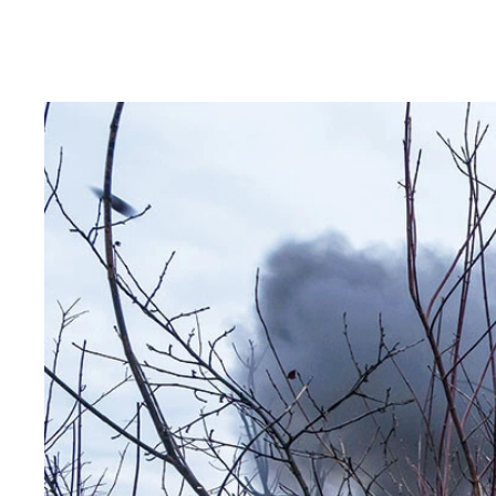
エフゲニー・プリゴジン（1961-2023） 民
6月に失脚。その2ヵ月後に墜落死
アレクセイ・ナワリヌイ（1976-2024） プー
ナワリヌイの獄中死を受け、ロシア国内では各地で
理由に投獄され、今年2月16日に獄中死