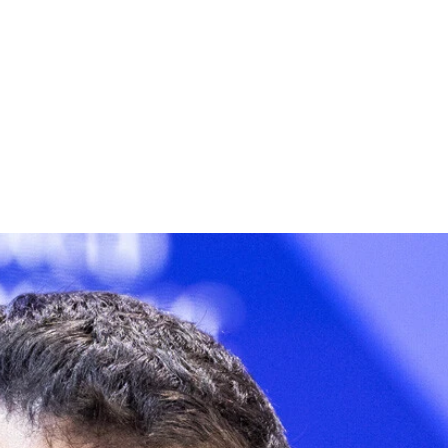
立し失脚、イギリスに亡命。死因は自殺と公表されたが、長年露当
っかけとなった爆破事件がプーチンとFSBの「自作自演」だった