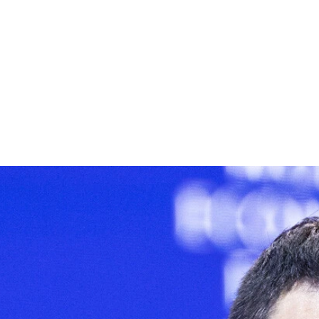
リツィン政権期に大物オリガルヒとして台頭したがプーチンと対
 元FSB職員で、イギリス亡命後にロシアのチェチェン侵攻のき
死亡