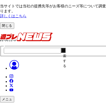
当サイトでは当社の提携先等がお客様のニーズ等について調査・
ります。
詳しくはこちら
閉じる
検
索
す
る
メニュ