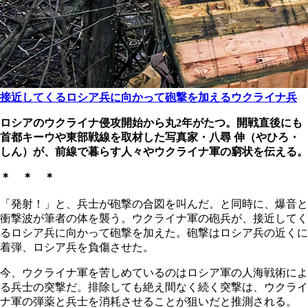
接近してくるロシア兵に向かって砲撃を加えるウクライナ兵
ロシアのウクライナ侵攻開始から丸2年がたつ。開戦直後にも
首都キーウや東部戦線を取材した写真家・八尋 伸（やひろ・
しん）が、前線で暮らす人々やウクライナ軍の窮状を伝える。
＊ ＊ ＊
「発射！」と、兵士が砲撃の合図を叫んだ。と同時に、爆音と
衝撃波が筆者の体を襲う。ウクライナ軍の砲兵が、接近してく
るロシア兵に向かって砲撃を加えた。砲撃はロシア兵の近くに
着弾、ロシア兵を負傷させた。
今、ウクライナ軍を苦しめているのはロシア軍の人海戦術によ
る兵士の突撃だ。排除しても絶え間なく続く突撃は、ウクライ
ナ軍の弾薬と兵士を消耗させることが狙いだと推測される。