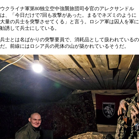
ウクライナ軍第80独立空中強襲旅団司令官のアレクサンドル
は、「今日だけで7回も攻撃があった。まるでネズミのように
大量の兵士を突撃させてくる」と言う。ロシア軍は囚人を軍に
勧誘して兵士にしている。
兵士とは名ばかりの突撃要員で、消耗品として扱われているの
だ。前線にはロシア兵の死体の山が築かれているそうだ。