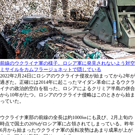
前線のウクライナ軍の様子。ロシア軍に発見されないよう対空
ミサイルをカムフラージュネットで隠している
2022年2月24日にロシアのウクライナ侵攻が始まってから2年が
過ぎた。正確には2014年に起こったマイダン革命によるウクラ
イナの政治的空白を狙った、ロシアによるクリミア半島の併合
から10年がたつ。ロシアのウクライナ侵略はこのときから始ま
っていた。
ウクライナ東部の前線の全長は約1000㎞にも及び、2月上旬の
時点で国土の26%がロシア軍に占領されてしまっている。昨年
6月から始まったウクライナ軍の反転攻勢はあまり成果が上が