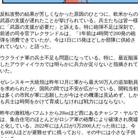
反転攻勢の結果が芳しくなかった原因のひとつに、欧米からの
武器の支援が遅れたことが挙げられている。兵士たちは皆一様
に「武器の支援が必要だ」と訴える。特に砲弾不足は深刻で、
前述の司令官アレクサンドルは、「1年前は4時間で200発の砲
弾を消費できていたが、今は1日に15発ほどしか部隊に供給さ
れていない」と語った。
ウクライナ軍の兵士不足も問題になっている。特に、最近陥落
したアウディイウカでは明らかに兵力が足りないと指摘されて
いた。
ゼレンスキー大統領は昨年12月に軍から最大50万人の追加動員
を求められたが、国民の間では不安が広がっている。開戦当初
は多くの市民が軍に志願したが今はその機運は見込めず、しか
も兵士は時間をかけて育成しなければ戦力にはならない。
昨年の激戦地バフムトから20㎞ほど西にあるチャシフ・ヤルで
は、集合住宅のほとんどがロシア軍の砲撃により破壊され廃墟
と化している。2022年には人口が1万2000人だった街には、今
も600人ほどが避難せずに残っており、その中には小さな子供