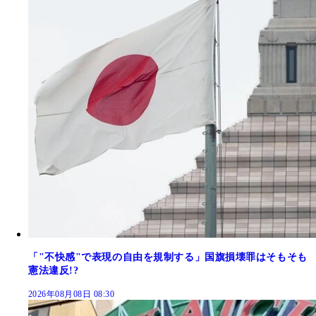
「"不快感"で表現の自由を規制する」国旗損壊罪はそもそも
憲法違反!?
2026年08月08日 08:30