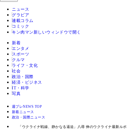
ニュース
グラビア
連載コラム
コミック
キン肉マン
新しいウィンドウで開く
新着
エンタメ
スポーツ
クルマ
ライフ・文化
社会
政治・国際
経済・ビジネス
IT・科学
写真
週プレNEWS TOP
新着ニュース
政治・国際ニュース
「ウクライナ戦線、静かなる逼迫」八尋 伸のウクライナ最新ルポ