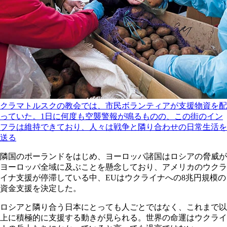
クラマトルスクの教会では、市民ボランティアが支援物資を配
っていた。1日に何度も空襲警報が鳴るものの、この街のイン
フラは維持できており、人々は戦争と隣り合わせの日常生活を
送る
隣国のポーランドをはじめ、ヨーロッパ諸国はロシアの脅威が
ヨーロッパ全域に及ぶことを懸念しており、アメリカのウクラ
イナ支援が停滞している中、EUはウクライナへの8兆円規模の
資金支援を決定した。
ロシアと隣り合う日本にとっても人ごとではなく、これまで以
上に積極的に支援する動きが見られる。世界の命運はウクライ