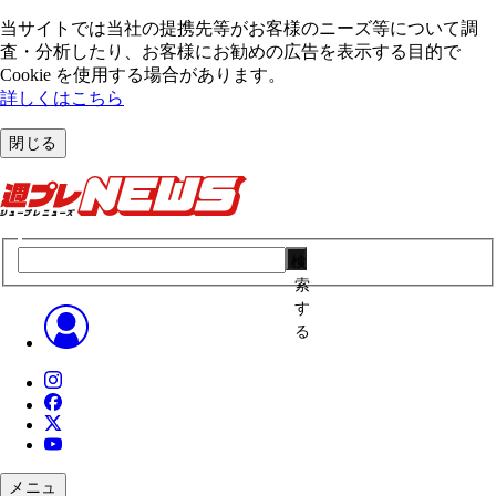
当サイトでは当社の提携先等がお客様のニーズ等について調
査・分析したり、お客様にお勧めの広告を表⽰する⽬的で
Cookie を使⽤する場合があります。
詳しくはこちら
閉じる
検
索
す
る
メニュ