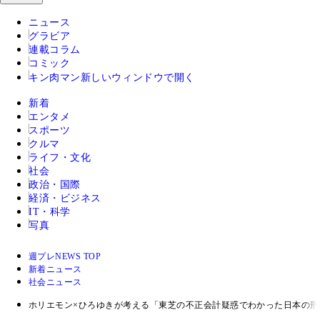
ニュース
グラビア
連載コラム
コミック
キン肉マン
新しいウィンドウで開く
新着
エンタメ
スポーツ
クルマ
ライフ・文化
社会
政治・国際
経済・ビジネス
IT・科学
写真
週プレNEWS TOP
新着ニュース
社会ニュース
ホリエモン×ひろゆきが考える「東芝の不正会計疑惑でわかった日本の刑