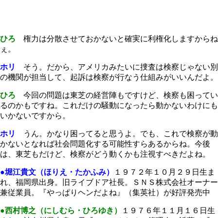
ひろ
権力は分散させておかないと確実に利権化しますからね
ぇ。
ホリ
そう。だから、アメリカみたいに捜査は検察じゃない別
の機関が担当して、起訴は検察が行なう仕組みがいいんだよ。
ひろ
今回の問題は東芝の経営陣もですけど、検察も困ってい
るのかもですね。これだけの騒動になったら動かないわけにも
いかないですから。
ホリ
うん。かなり困ってると思うよ。でも、これで検察が動
かないとなれば社会問題化する可能性すらあるからね。今後
は、東芝もだけど、検察がどう動くかも注視すべきだよね。
●堀江貴文（ほりえ・たかふみ）
１９７２年１０月２９日生ま
れ、福岡県出身。旧ライブドア社長。ＳＮＳ株式会社オーナー
兼従業員。『やっぱりヘンだよね』（集英社）が好評発売中
●西村博之（にしむら・ひろゆき）
１９７６年１１月１６日生