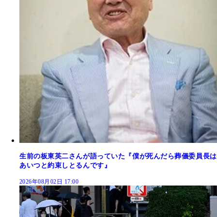
生前の板東英二さんが語っていた『僕が死んだら葬儀委員長は
あいつと約束しとるんです』
2026年08月02日 17:00