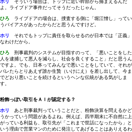
ホリ
そういう場合は、トップに近い幹部から捕まえるんだ
よ。ライブドア事件だってそうだったじゃん。
ひろ
ライブドアの場合は、捜査する側に「堀江憎し」ってい
うバイアスがあったからだと思うんですけど。
ホリ
それでもトップに責任を取らせるのが日本では「正義」
なわけだから。
ひろ
刑事裁判のシステムが目指すのって、「悪いことをした
人を逮捕して悪人を減らし、社会を良くすること」だと思うん
ですよ。でも、日本ってみんなで悪いことをしていて、それが
バレたらとりあえず誰か生贄（いけにえ）を差し出して、今ま
でどおり悪いことを続けるというヘンな伝統がある気がしま
す。
粉飾っぽい取引をＡＩが認定する？
ホリ
あと刑事裁判っていうことだと、粉飾決算を問えるかど
うかっていう問題があるよね。例えば、四半期末に不自然に上
がっている利益も、取引先が「これまで世話になったから」と
いう理由で営業マンのために発注してあげることはありえるわ