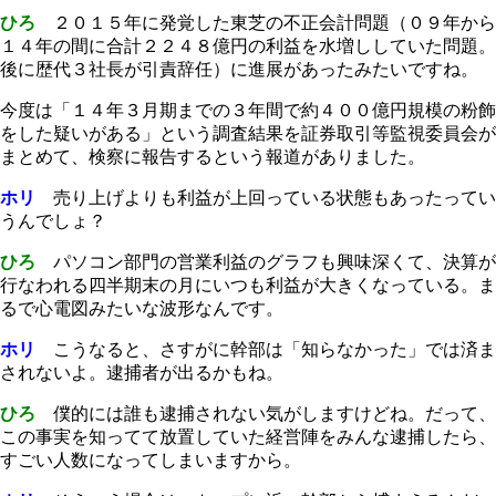
ひろ
２０１５年に発覚した東芝の不正会計問題（０９年から
１４年の間に合計２２４８億円の利益を水増ししていた問題。
後に歴代３社長が引責辞任）に進展があったみたいですね。
今度は「１４年３月期までの３年間で約４００億円規模の粉飾
をした疑いがある」という調査結果を証券取引等監視委員会が
まとめて、検察に報告するという報道がありました。
ホリ
売り上げよりも利益が上回っている状態もあったってい
うんでしょ？
ひろ
パソコン部門の営業利益のグラフも興味深くて、決算が
行なわれる四半期末の月にいつも利益が大きくなっている。ま
るで心電図みたいな波形なんです。
ホリ
こうなると、さすがに幹部は「知らなかった」では済ま
されないよ。逮捕者が出るかもね。
ひろ
僕的には誰も逮捕されない気がしますけどね。だって、
この事実を知ってて放置していた経営陣をみんな逮捕したら、
すごい人数になってしまいますから。