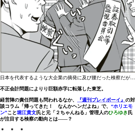
日本を代表するような大企業の摘発に及び腰だった検察だが…
不正会計問題によりり巨額赤字に転落した東芝。
経営陣の責任問題も問われるなか、
『週刊プレイボーイ』
の対
談コラム「帰ってきた！ なんかヘンだよね」で、
“ホリエモ
ン”
こと
堀江貴文
氏と元「２ちゃんねる」管理人の
ひろゆき
氏
が注目する検察の動向とは――？
＊ ＊ ＊