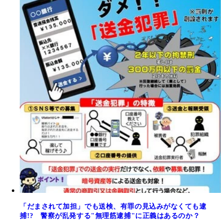
「だまされて加担」でも送検、有罪の見込みがなくても逮
捕!? 警察が乱発する"無理筋逮捕"に正義はあるのか？