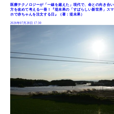
医療テクノロジーが「一線を越えた」現代で、命との向き合い
方を改めて考える一冊！『堤未果の「すばらしい新世界」スマ
ホで赤ちゃんを注文する日』（著：堤未果）
2026年07月28日 17:30