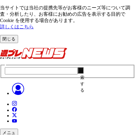
当サイトでは当社の提携先等がお客様のニーズ等について調
査・分析したり、お客様にお勧めの広告を表⽰する⽬的で
Cookie を使⽤する場合があります。
詳しくはこちら
閉じる
検
索
す
る
メニュ