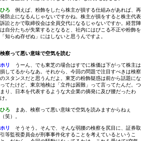
ひろ
例えば、粉飾をしたら株主が損する仕組みがあれば、再
発防止になるんじゃないですかね。株主が損をすると株主代表
訴訟とかで取締役会は全員交代になるじゃないですか。経営陣
は自分たちが失業するとなると、社内にはびこる不正や粉飾を
「知らぬ存ぜぬ」にはしないと思うんですよ。
検察って悪い意味で空気を読む
ホリ
うーん、でも東芝の場合はすでに株価は下がって株主は
損してるからなあ。それから、今回の問題で注目すべきは検察
のスタンスだと思うんだよ。東芝の粉飾疑惑は前から話題にな
ってたけど、東京地検は「立件は困難」って言ってたんだ。つ
まり、日本を代表するような大企業の摘発に及び腰だったわ
け。
ひろ
まあ、検察って悪い意味で空気を読みますからねぇ
（笑）。
ホリ
そうそう。そんで、そんな弱腰の検察を尻目に、証券取
引等監視委員会が刑事事件化することを考えているというこ