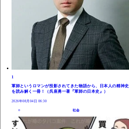
1
軍師というロマンが投影されてきた物語から、日本人の精神史
を読み解く一冊！（呉座勇一著『軍師の日本史』）
2026年08月04日 06:30
社会