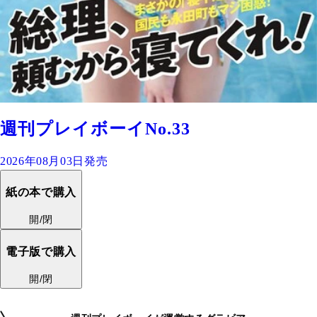
週刊プレイボーイNo.33
2026年08月03日発売
紙の本で購入
開/閉
電子版で購入
開/閉