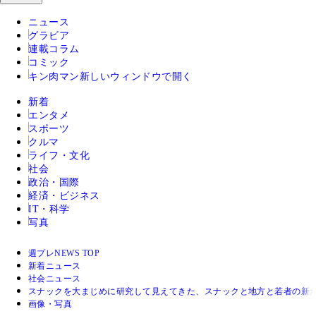
ニュース
グラビア
連載コラム
コミック
キン肉マン
新しいウィンドウで開く
新着
エンタメ
スポーツ
クルマ
ライフ・文化
社会
政治・国際
経済・ビジネス
IT・科学
写真
週プレNEWS TOP
新着ニュース
社会ニュース
スナックを大まじめに研究して見えてきた、スナックと地方と若者の新
画像・写真