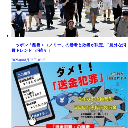
ニッポン「酷暑エコノミー」の勝者と敗者が決定。"意外な消
費トレンド"が続々！
2026年08月02日 08:30