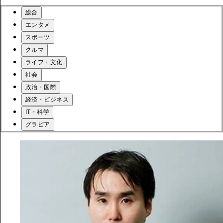
総合
エンタメ
スポーツ
クルマ
ライフ・文化
社会
政治・国際
経済・ビジネス
IT・科学
グラビア