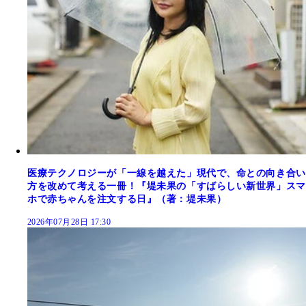
医療テクノロジーが「一線を越えた」現代で、命との向き合い
方を改めて考える一冊！『堤未果の「すばらしい新世界」スマ
ホで赤ちゃんを注文する日』（著：堤未果）
2026年07月28日 17:30