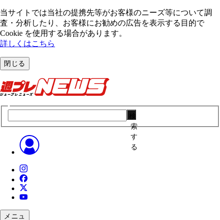
当サイトでは当社の提携先等がお客様のニーズ等について調
査・分析したり、お客様にお勧めの広告を表⽰する⽬的で
Cookie を使⽤する場合があります。
詳しくはこちら
閉じる
検
索
す
る
メニュ