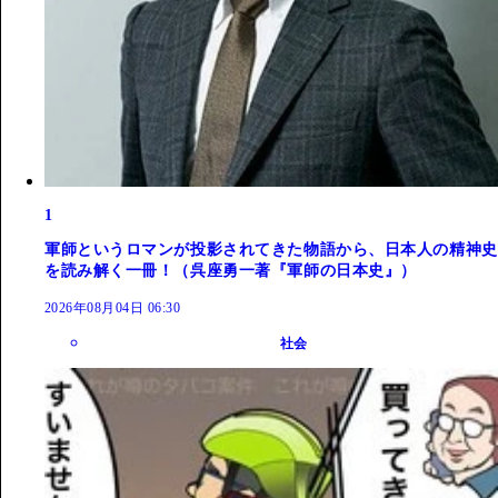
1
軍師というロマンが投影されてきた物語から、日本人の精神史
を読み解く一冊！（呉座勇一著『軍師の日本史』）
2026年08月04日 06:30
社会