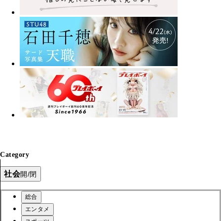
Category
社会
開/閉
総合
エンタメ