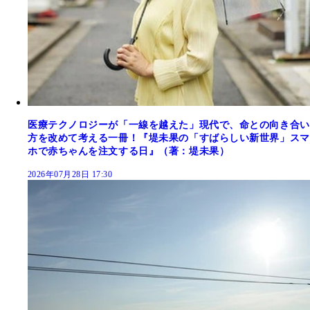
医療テクノロジーが「一線を越えた」現代で、命との向き合い
方を改めて考える一冊！『堤未果の「すばらしい新世界」スマ
ホで赤ちゃんを注文する日』（著：堤未果）
2026年07月28日 17:30