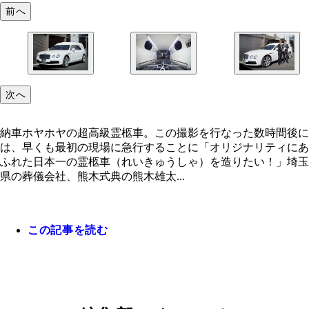
前へ
納車ホヤホヤの超高級霊柩車。この撮影を行なった
外装だけでなく、棺を収納するスペースもこのよう
納車を記念して、熊木社長（右）に大きな鍵を渡す
次へ
間後には、早くも最初の現場に急行することに
にゴージャス！「ベントレーを選んだのは、いつの
社長（左）は「今は世界的な霊柩車ブームで海外か
でも古さを感じないから」（熊木社長）
需要も多い」と語る
納車ホヤホヤの超高級霊柩車。この撮影を行なった数時間後に
は、早くも最初の現場に急行することに「オリジナリティにあ
ふれた日本一の霊柩車（れいきゅうしゃ）を造りたい！」埼玉
県の葬儀会社、熊木式典の熊木雄太...
この記事を読む