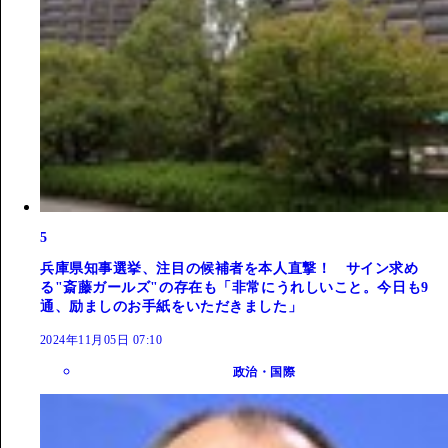
5
兵庫県知事選挙、注目の候補者を本人直撃！ サイン求め
る"斎藤ガールズ"の存在も「非常にうれしいこと。今日も9
通、励ましのお手紙をいただきました」
2024年11月05日 07:10
政治・国際