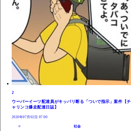
2
ウーバーイーツ配達員がキッパリ断る「ついで指示」案件【チ
ャリンコ爆走配達日誌】
2026年07月02日 07:00
社会