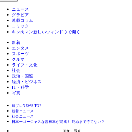
ニュース
グラビア
連載コラム
コミック
キン肉マン
新しいウィンドウで開く
新着
エンタメ
スポーツ
クルマ
ライフ・文化
社会
政治・国際
経済・ビジネス
IT・科学
写真
週プレNEWS TOP
新着ニュース
社会ニュース
日本一ゴージャスな霊柩車が完成！ 死ぬまで待てない？
画像・写真