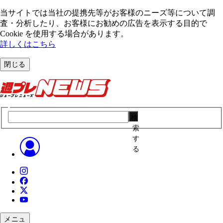
当サイトでは当社の提携先等がお客様のニーズ等について調
査・分析したり、お客様にお勧めの広告を表⽰する⽬的で
Cookie を使⽤する場合があります。
詳しくはこちら
閉じる
検
索
す
る
メニュ