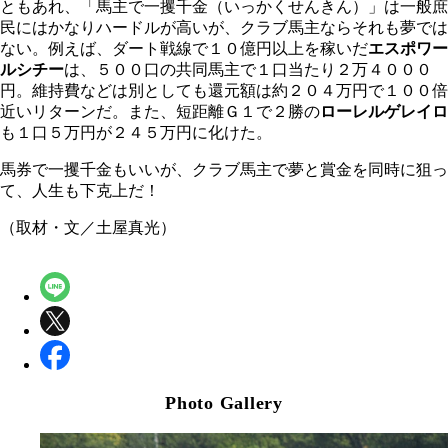
ともあれ、「馬主で一攫千金（いっかくせんきん）」は一般庶
民にはかなりハードルが高いが、クラブ馬主ならそれも夢では
ない。例えば、ダート戦線で１０億円以上を稼いだ
エスポワー
ルシチー
は、５００口の共同馬主で１口当たり２万４０００
円。維持費などは別としても還元額は約２０４万円で１００倍
近いリターンだ。また、短距離Ｇ１で２勝の
ローレルゲレイロ
も１口５万円が２４５万円に化けた。
馬券で一攫千金もいいが、クラブ馬主で夢と賞金を同時に狙っ
て、人生も下克上だ！
（取材・文／土屋真光）
Photo Gallery