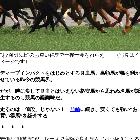
“お値段以上”のお買い得馬で一攫千金をねらえ！ （写真はイ
メージです）
ディープインパクトをはじめとする良血馬、高額馬が幅を利か
せている昨今の競馬界。
だが、時に決して良血とはいえない格安馬から思わぬ名馬が誕
生するのも競馬の醍醐味だ。
走るのは「値段」じゃない！
前編
に続き、安くても強い“お
買い得馬”を紹介する。
＊ ＊ ＊
安価な“雑草馬”が、レースで高額の良血馬をゴボウ抜きにする