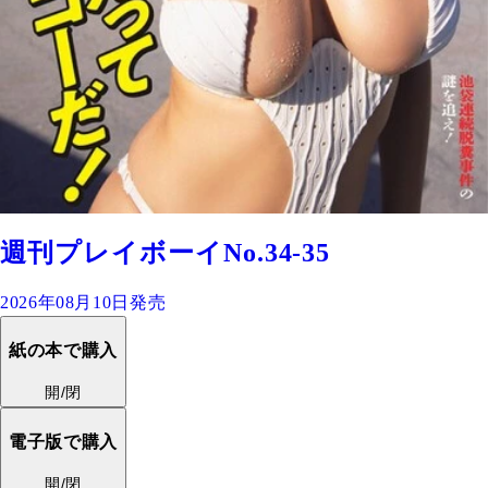
週刊プレイボーイNo.34-35
2026年08月10日発売
紙の本で購入
開/閉
電子版で購入
開/閉