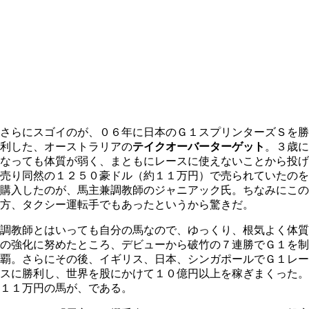
さらにスゴイのが、０６年に日本のＧ１スプリンターズＳを勝
利した、オーストラリアの
テイクオーバーターゲット
。３歳に
なっても体質が弱く、まともにレースに使えないことから投げ
売り同然の１２５０豪ドル（約１１万円）で売られていたのを
購入したのが、馬主兼調教師のジャニアック氏。ちなみにこの
方、タクシー運転手でもあったというから驚きだ。
調教師とはいっても自分の馬なので、ゆっくり、根気よく体質
の強化に努めたところ、デビューから破竹の７連勝でＧ１を制
覇。さらにその後、イギリス、日本、シンガポールでＧ１レー
スに勝利し、世界を股にかけて１０億円以上を稼ぎまくった。
１１万円の馬が、である。