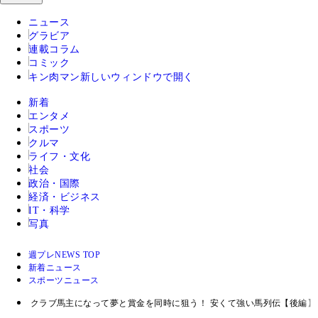
ニュース
グラビア
連載コラム
コミック
キン肉マン
新しいウィンドウで開く
新着
エンタメ
スポーツ
クルマ
ライフ・文化
社会
政治・国際
経済・ビジネス
IT・科学
写真
週プレNEWS TOP
新着ニュース
スポーツニュース
クラブ馬主になって夢と賞金を同時に狙う！ 安くて強い馬列伝【後編】