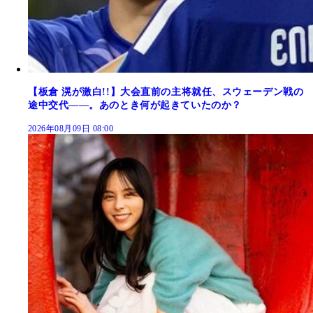
【板倉 滉が激白!!】大会直前の主将就任、スウェーデン戦の
途中交代――。あのとき何が起きていたのか？
2026年08月09日 08:00