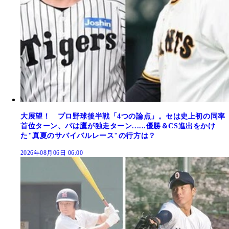
大展望！ プロ野球後半戦「4つの論点」。セは史上初の同率
首位ターン、パは鷹が独走ターン......優勝＆CS進出をかけ
た"真夏のサバイバルレース"の行方は？
2026年08月06日 06:00