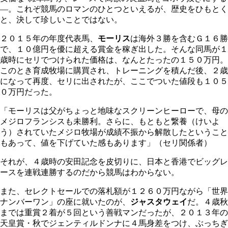
―。これぞ競馬のロマンのひとつといえるが、歴史をひもとく
と、決して珍しいことではない。
２０１５年の年度代表馬、
モーリス
は海外３勝を含むＧ１６勝
で、１０億円を優に超える賞金を稼ぎ出した。そんな同馬が１
歳時にセリでつけられた価格は、なんとたったの１５０万円。
このとき育成牧場に購買され、トレーニングを積んだ後、２歳
になって再度、セリに出されたが、ここでついた値段も１０５
０万円だった。
「モーリスは父がちょっと地味なスクリーンヒーローで、母の
メジロフランシスも未勝利。さらに、もともと繋養（けいよ
う）されていたメジロ牧場が成績不振から解散したということ
もあって、値を下げていた感もあります」（セリ関係者）
それが、４歳時の安田記念を皮切りに、日本と香港でビッグレ
ースを連戦連勝するのだから競馬はわからない。
また、セレクトセールでの落札額が１２６０万円ながら「世界
ナンバーワン」の座に就いたのが、
ジャスタウェイ
だ。４歳秋
までは重賞２着が５回という善戦マンだったが、２０１３年の
天皇賞・秋でジェンティルドンナに４馬身差をつけ、ぶっちぎ