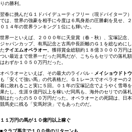
りの勝利。
翌春に挑んだＧ１ドバイデューティフリー（現ドバイターフ）
では、世界の強豪を相手に今度は６馬身差の圧勝劇を見せ、２
０１４年の世界ランキング１位にも輝いた。
世界一といえば、２０００年に天皇賞（春・秋）、宝塚記念、
ジャパンカップ、有馬記念と古馬中長距離のＧ１を総なめにし
た
テイエムオペラオー
。獲得賞金総額約１８億３０００万円は
つい最近まで世界一だった同馬だが、こちらもセリでの落札額
はわずか１０５０万円だった。
オペラオーといえば、その最大のライバル・
メイショウドトウ
も「安くて強い馬」の代表格だ。Ｇ１レースでオペラオーの２
着に敗れること実に５回。０１年の宝塚記念でようやく雪辱を
果たし、生涯９億円以上を稼いだ同馬も、海外のセリでの落札
額はたったの５００万円だった。オペラオーとの死闘は、日本
競馬史に残る「安馬対決」でもあったのだ。
１１万円の馬が１０億円以上稼ぐ
■クラブ馬主で１００倍のリターンも