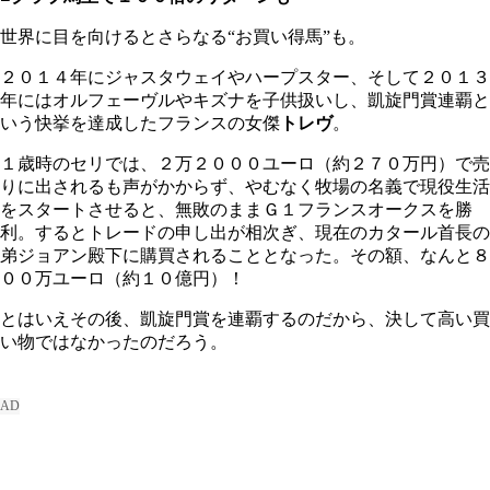
世界に目を向けるとさらなる“お買い得馬”も。
２０１４年にジャスタウェイやハープスター、そして２０１３
年にはオルフェーヴルやキズナを子供扱いし、凱旋門賞連覇と
いう快挙を達成したフランスの女傑
トレヴ
。
１歳時のセリでは、２万２０００ユーロ（約２７０万円）で売
りに出されるも声がかからず、やむなく牧場の名義で現役生活
をスタートさせると、無敗のままＧ１フランスオークスを勝
利。するとトレードの申し出が相次ぎ、現在のカタール首長の
弟ジョアン殿下に購買されることとなった。その額、なんと８
００万ユーロ（約１０億円）！
とはいえその後、凱旋門賞を連覇するのだから、決して高い買
い物ではなかったのだろう。