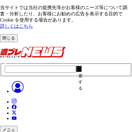
当サイトでは当社の提携先等がお客様のニーズ等について調
査・分析したり、お客様にお勧めの広告を表⽰する⽬的で
Cookie を使⽤する場合があります。
詳しくはこちら
閉じる
検
索
す
る
メニュ