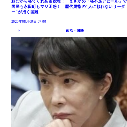
頼むから寝てくれ高市総理！ まさかの「寝不足アピール」で
国民も永田町もマジ困惑！ 歴代屈指の"人に頼れないリーダ
ー"が招く国難
2026年08月09日 07:00
政治・国際