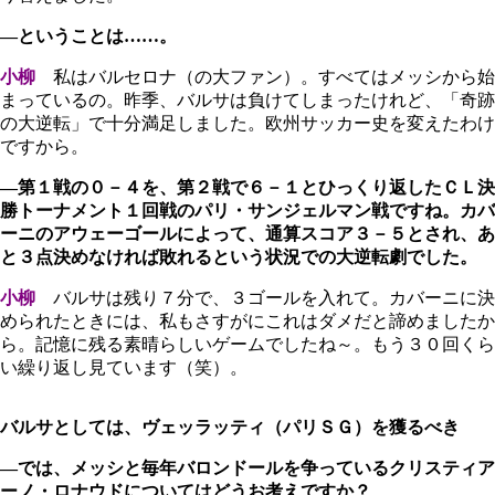
―ということは……。
小柳
私はバルセロナ（の大ファン）。すべてはメッシから始
まっているの。昨季、バルサは負けてしまったけれど、「奇跡
の大逆転」で十分満足しました。欧州サッカー史を変えたわけ
ですから。
―第１戦の０－４を、第２戦で６－１とひっくり返したＣＬ決
勝トーナメント１回戦のパリ・サンジェルマン戦ですね。カバ
ーニのアウェーゴールによって、通算スコア３－５とされ、あ
と３点決めなければ敗れるという状況での大逆転劇でした。
小柳
バルサは残り７分で、３ゴールを入れて。カバーニに決
められたときには、私もさすがにこれはダメだと諦めましたか
ら。記憶に残る素晴らしいゲームでしたね～。もう３０回くら
い繰り返し見ています（笑）。
バルサとしては、ヴェッラッティ（パリＳＧ）を獲るべき
―では、メッシと毎年バロンドールを争っているクリスティア
ーノ・ロナウドについてはどうお考えですか？