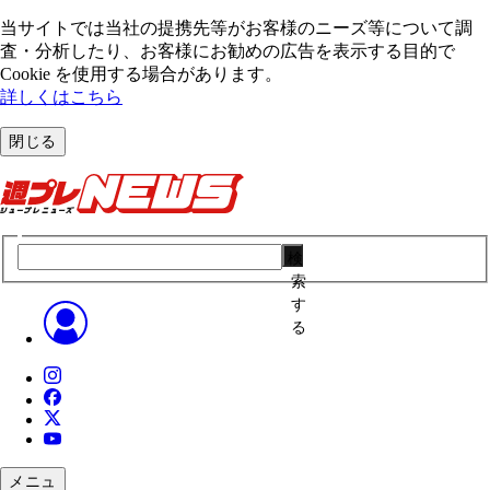
当サイトでは当社の提携先等がお客様のニーズ等について調
査・分析したり、お客様にお勧めの広告を表⽰する⽬的で
Cookie を使⽤する場合があります。
詳しくはこちら
閉じる
検
索
す
る
メニュ