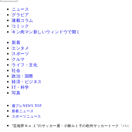
ニュース
グラビア
連載コラム
コミック
キン肉マン
新しいウィンドウで開く
新着
エンタメ
スポーツ
クルマ
ライフ・文化
社会
政治・国際
経済・ビジネス
IT・科学
写真
週プレNEWS TOP
新着ニュース
スポーツニュース
“芸能界Ｎｏ.１”のサッカー通・小柳ルミ子の欧州サッカートーク「バル