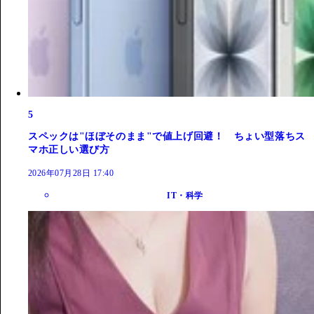
5
スペックは"ほぼそのまま"で値上げ回避！ ちょい型落ちス
マホ正しい選び方
2026年07月28日 17:40
IT・科学