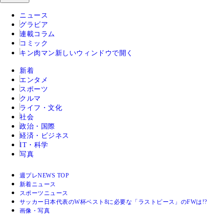
ニュース
グラビア
連載コラム
コミック
キン肉マン
新しいウィンドウで開く
新着
エンタメ
スポーツ
クルマ
ライフ・文化
社会
政治・国際
経済・ビジネス
IT・科学
写真
週プレNEWS TOP
新着ニュース
スポーツニュース
サッカー日本代表のW杯ベスト8に必要な「ラストピース」のFWは!?
画像・写真