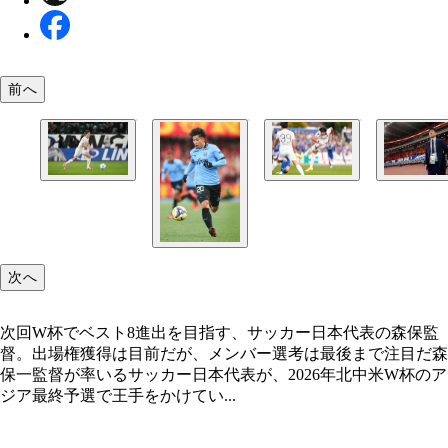
前へ
ブンデスリーガのキールで活躍する町野。速さやフ
次回W杯でベスト8進出を目指す、サッカー日本代
昨季、山田と同じ19点を記録した広島のジャーメ
カルに優れたFWは、前回大会出場ゼロの悔しさを
保監督。出場権獲得は目前だが、メンバー選考は最
良。今年で30歳だがポテンシャルが開花すれば代
るか
で注目だ
も可能性アリ
次へ
次回W杯でベスト8進出を目指す、サッカー日本代表の森保監
督。出場権獲得は目前だが、メンバー選考は最後まで注目だ森
保一監督が率いるサッカー日本代表が、2026年北中米W杯のア
ジア最終予選で王手をかけてい...