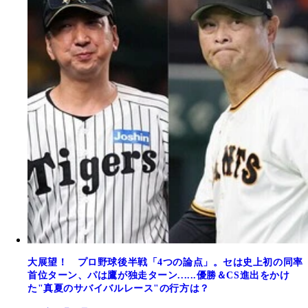
大展望！ プロ野球後半戦「4つの論点」。セは史上初の同率
首位ターン、パは鷹が独走ターン......優勝＆CS進出をかけ
た"真夏のサバイバルレース"の行方は？