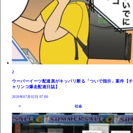
2
ウーバーイーツ配達員がキッパリ断る「ついで指示」案件【チ
ャリンコ爆走配達日誌】
2026年07月02日 07:00
社会