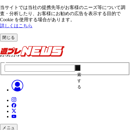
当サイトでは当社の提携先等がお客様のニーズ等について調
査・分析したり、お客様にお勧めの広告を表⽰する⽬的で
Cookie を使⽤する場合があります。
詳しくはこちら
閉じる
検
索
す
る
メニュ