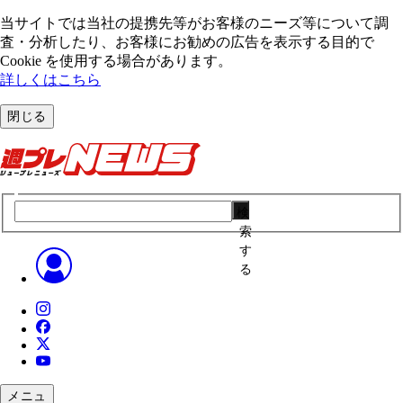
当サイトでは当社の提携先等がお客様のニーズ等について調
査・分析したり、お客様にお勧めの広告を表⽰する⽬的で
Cookie を使⽤する場合があります。
詳しくはこちら
閉じる
検
索
す
る
メニュ