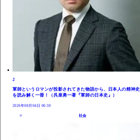
2
軍師というロマンが投影されてきた物語から、日本人の精神史
を読み解く一冊！（呉座勇一著『軍師の日本史』）
2026年08月04日 06:30
社会