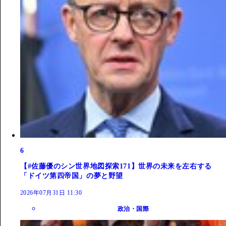
6
【#佐藤優のシン世界地図探索171】世界の未来を左右する
「ドイツ第四帝国」の夢と野望
2026年07月31日 11:30
政治・国際