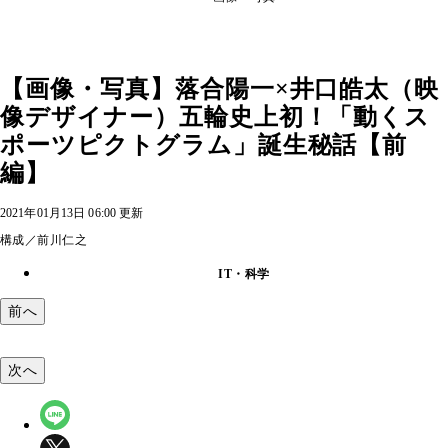
【画像・写真】落合陽一×井口皓太（映
像デザイナー）五輪史上初！「動くス
ポーツピクトグラム」誕生秘話【前
編】
2021年01月13日 06:00 更新
構成／前川仁之
IT・科学
前へ
次へ