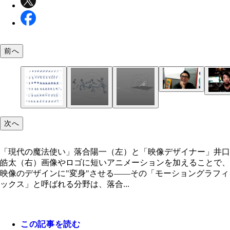
前へ
次へ
「現代の魔法使い」落合陽一（左）と「映像デザイナー」井口
皓太（右）画像やロゴに短いアニメーションを加えることで、
映像のデザインに"変身"させる――その「モーショングラフィ
上から陸上競技、バスケットボール、総合馬術、サ
動くスポーツピクトグラム「サッカー」の制作過程
動くスポーツピクトグラム「陸上競技」の制作過程
ックス」と呼ばれる分野は、落合...
ー、新体操、車いすテニス。東京２０２０大会の「
像 ©Ｔｏｋｙｏ ２０２０
像 ©Ｔｏｋｙｏ ２０２０
スポーツピクトグラム」はオリンピック・パラリン
ク合わせて７３種類ある ©Ｔｏｋｙｏ ２０２０
この記事を読む