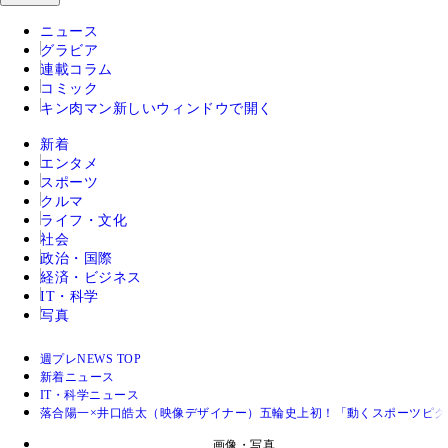
ニュース
グラビア
連載コラム
コミック
キン肉マン
新しいウィンドウで開く
新着
エンタメ
スポーツ
クルマ
ライフ・文化
社会
政治・国際
経済・ビジネス
IT・科学
写真
週プレNEWS TOP
新着ニュース
IT・科学ニュース
落合陽一×井口皓太（映像デザイナー）五輪史上初！「動くスポーツピ
画像・写真