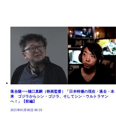
落合陽一×樋口真嗣（映画監督）「日本特撮の現在・過去・未
来 ゴジラからシン・ゴジラ、そしてシン・ウルトラマン
へ！」【前編】
2021年01月06日 06:10