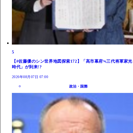
5
【#佐藤優のシン世界地図探索172】「高市幕府≒三代将軍家光
時代」が到来!?
2026年08月07日 07:00
政治・国際