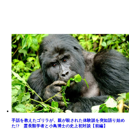
手話を教えたゴリラが、親が殺された体験談を突如語り始め
た!? 霊長類学者と小鳥博士の史上初対談【前編】