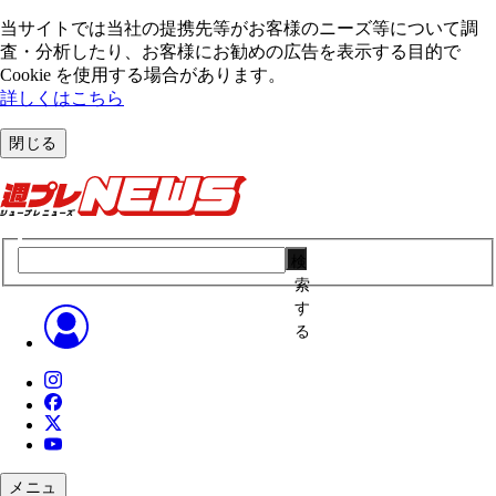
当サイトでは当社の提携先等がお客様のニーズ等について調
査・分析したり、お客様にお勧めの広告を表⽰する⽬的で
Cookie を使⽤する場合があります。
詳しくはこちら
閉じる
検
索
す
る
メニュ