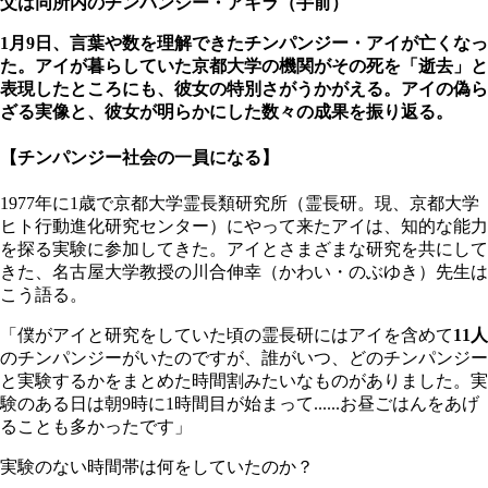
父は同所内のチンパンジー・アキラ（手前）
1月9日、言葉や数を理解できたチンパンジー・アイが亡くなっ
た。アイが暮らしていた京都大学の機関がその死を「逝去」と
表現したところにも、彼女の特別さがうかがえる。アイの偽ら
ざる実像と、彼女が明らかにした数々の成果を振り返る。
【チンパンジー社会の一員になる】
1977年に1歳で京都大学霊長類研究所（霊長研。現、京都大学
ヒト行動進化研究センター）にやって来たアイは、知的な能力
を探る実験に参加してきた。アイとさまざまな研究を共にして
きた、名古屋大学教授の川合伸幸（かわい・のぶゆき）先生は
こう語る。
「僕がアイと研究をしていた頃の霊長研にはアイを含めて
11人
のチンパンジーがいたのですが、誰がいつ、どのチンパンジー
と実験するかをまとめた時間割みたいなものがありました。実
験のある日は朝9時に1時間目が始まって......お昼ごはんをあげ
ることも多かったです」
実験のない時間帯は何をしていたのか？