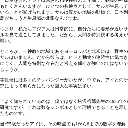
「日本を含むアジアはおおむね多神教の文化圏で、動物の神様
もたくさんいますが、ひとつの共通点として、サルが生息して
いることが挙げられます。サルは暖かい地域の動物で、日本列
島がちょうど生息域の北限なんですね。
つまり、私たちアジア人は日常的に、自分たちに姿形が近いサ
ルを見て過ごしてきました。だから、人間を特別視する考えが
弱い。
ところが、一神教の地域であるヨーロッパと北米には、野生の
サルはいません。だから彼らは、ヒトと動物の連続性に気づき
にくく、人間を特別な存在だと考える傾向が強いのではないで
しょうか」
霊長研には多くのチンパンジーがいたが、中でも、アイとの研
究によって明らかになった重大な事実は多い。
「よく知られているのは、僕ではなく松沢哲郎先生の1985年の
研究ですが、これは数をシンボルとして理解できることを示し
たものです。
当時5歳だったアイは、その時点でも1から6までの数字を理解