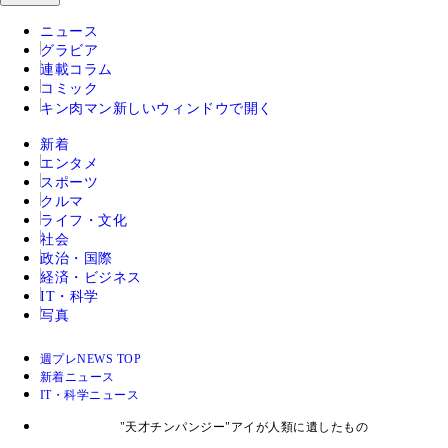
ニュース
グラビア
連載コラム
コミック
キン肉マン
新しいウィンドウで開く
新着
エンタメ
スポーツ
クルマ
ライフ・文化
社会
政治・国際
経済・ビジネス
IT・科学
写真
週プレNEWS TOP
新着ニュース
IT・科学ニュース
"天才チンパンジー"アイが人類に遺したもの