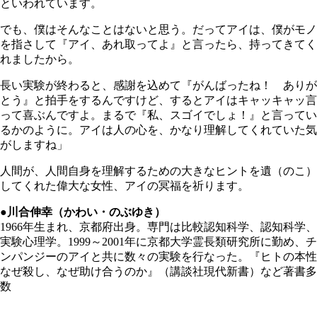
といわれています。
でも、僕はそんなことはないと思う。だってアイは、僕がモノ
を指さして『アイ、あれ取ってよ』と言ったら、持ってきてく
れましたから。
長い実験が終わると、感謝を込めて『がんばったね！ ありが
とう』と拍手をするんですけど、するとアイはキャッキャッ言
って喜ぶんですよ。まるで『私、スゴイでしょ！』と言ってい
るかのように。アイは人の心を、かなり理解してくれていた気
がしますね」
人間が、人間自身を理解するための大きなヒントを遺（のこ）
してくれた偉大な女性、アイの冥福を祈ります。
●川合伸幸（かわい・のぶゆき）
1966年生まれ、京都府出身。専門は比較認知科学、認知科学、
実験心理学。1999～2001年に京都大学霊長類研究所に勤め、チ
ンパンジーのアイと共に数々の実験を行なった。『ヒトの本性
なぜ殺し、なぜ助け合うのか』（講談社現代新書）など著書多
数