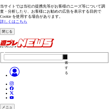
当サイトでは当社の提携先等がお客様のニーズ等について調
査・分析したり、お客様にお勧めの広告を表⽰する⽬的で
Cookie を使⽤する場合があります。
詳しくはこちら
閉じる
検
索
す
る
メニュ