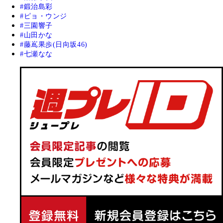
鍛治島彩
ピョ・ウンジ
三園響子
山田かな
藤嶌果歩(日向坂46)
七瀬なな