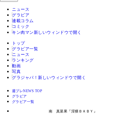
ニュース
グラビア
連載コラム
コミック
キン肉マン
新しいウィンドウで開く
トップ
グラビア一覧
ニュース
ランキング
動画
写真
グラジャパ！
新しいウィンドウで開く
週プレNEWS TOP
グラビア
グラビア一覧
南 真菜果『淫猥ＢＡＢＹ』