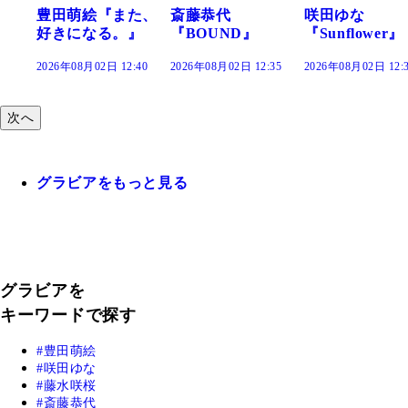
た、
斎藤恭代
咲田ゆな
藤水咲桜『花
』
『BOUND』
『Sunflower』
だまり』
:40
2026年08月02日 12:35
2026年08月02日 12:30
2026年08月02日 12:
次へ
グラビアをもっと見る
グラビアを
キーワードで探す
豊田萌絵
咲田ゆな
藤水咲桜
斎藤恭代