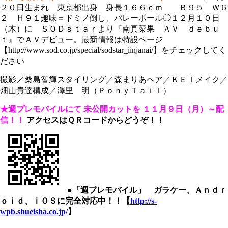
２０日生まれ 東京都出身 身長１６６ｃｍ Ｂ９５ Ｗ６
２ Ｈ９１趣味＝ドミノ倒し、バレーボール◯１２月１０日
（木）に ＳＯＤｓｔａｒより『南真菜果 ＡＶ ｄｅｂｕ
ｔ』でＡＶデビュー。最新情報は特設ページ
【http://www.sod.co.jp/special/sodstar_iinjanai/】をチェックしてく
ださい
撮影／桑島智輝スタイリング／森まりあヘア／ＫＥＩメイク／
畑山貴達構成／澤里 明（ＰｏｎｙＴａｉｌ）
★週プレモバイルにて
未公開カットを
１１月９日（月）～配
信！！
アクセスはＱＲコードからどうぞ！！
●「週プレモバイル」 ガラケー、Ａｎｄｒ
ｏｉｄ、ｉＯＳに完全対応中！！【
http://s-
wpb.shueisha.co.jp/
】