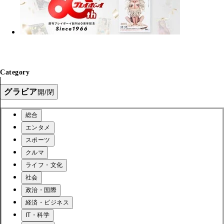
Category
グラビア
開/閉
総合
エンタメ
スポーツ
クルマ
ライフ・文化
社会
政治・国際
経済・ビジネス
IT・科学