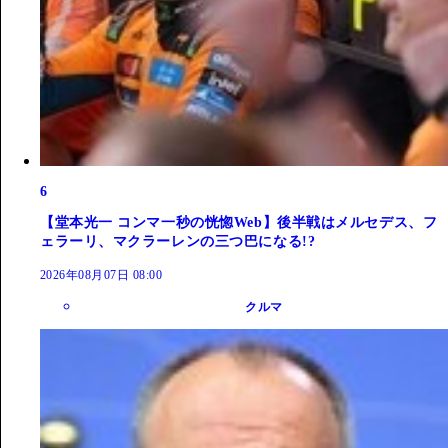
6
【堂本光一 コンマ一秒の恍惚Web】後半戦はメルセデス、フ
ェラーリ、マクラーレンの三つ巴になる!?
2026年08月07日 08:00
クルマ