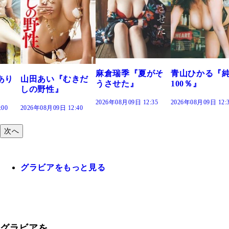
溝端 葵『もう
つの、あおい
で。』
2026年08月09日 12:
麻倉瑞季『夏がそ
青山ひかる『純度
きだ
うさせた』
100％』
2026年08月09日 12:35
2026年08月09日 12:30
:40
次へ
グラビアをもっと見る
グラビアを