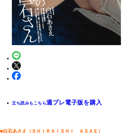
週プレ電子版を購入
立ち読みもこちら
■白石あさえ（ＳＨＩＲＡＩＳＨＩ ＡＳＡＥ）