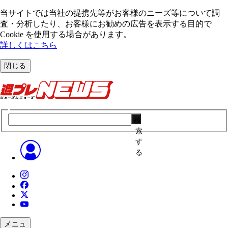
当サイトでは当社の提携先等がお客様のニーズ等について調
査・分析したり、お客様にお勧めの広告を表⽰する⽬的で
Cookie を使⽤する場合があります。
詳しくはこちら
閉じる
検
索
す
る
メニュ