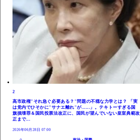
2
高市政権"それ急ぐ必要ある？"問題の不穏な力学とは？ 「実
は党内でひそかに"サナエ離れ"が......」。テキトーすぎる国
旗損壊罪＆国民投票法改正に、国民が望んでいない皇室典範改
正まで...
2026年06月28日 07:00
政治・国際