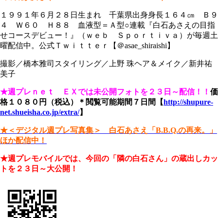
１９９１年６月２８日生まれ 千葉県出身身長１６４㎝ Ｂ９
４ Ｗ６０ Ｈ８８ 血液型＝Ａ型○連載『白石あさえの目指
せコースデビュー！』（ｗｅｂ Ｓｐｏｒｔｉｖａ）が毎週土
曜配信中。公式Ｔｗｉｔｔｅｒ【＠asae_shiraishi】
撮影／橋本雅司スタイリング／上野 珠ヘア＆メイク／新井祐
美子
★週プレｎｅｔ ＥＸでは未公開フォトを２３日～配信！！
価
格１０８０円（税込）＊閲覧可能期間７日間
【
http://shupure-
net.shueisha.co.jp/extra/
】
★＜デジタル週プレ写真集＞ 白石あさえ「B.B.Q.の再来。」
ほか配信中！
★週プレモバイルでは、今回の「隣の白石さん」の蔵出しカッ
トを２３日～大公開！