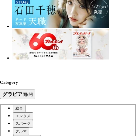
Category
グラビア
開/閉
総合
エンタメ
スポーツ
クルマ