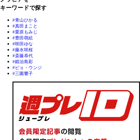
キーワードで探す
青山ひかる
真田まこと
栗原もみじ
豊田萌絵
咲田ゆな
藤水咲桜
斎藤恭代
鍛治島彩
ピョ・ウンジ
三園響子