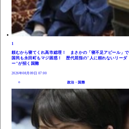
1
頼むから寝てくれ高市総理！ まさかの「寝不足アピール」で
国民も永田町もマジ困惑！ 歴代屈指の"人に頼れないリーダ
ー"が招く国難
2026年08月09日 07:00
政治・国際