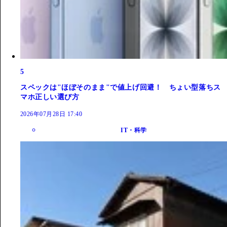
5
スペックは"ほぼそのまま"で値上げ回避！ ちょい型落ちス
マホ正しい選び方
2026年07月28日 17:40
IT・科学