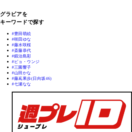
グラビアを
キーワードで探す
豊田萌絵
咲田ゆな
藤水咲桜
斎藤恭代
鍛治島彩
ピョ・ウンジ
三園響子
山田かな
藤嶌果歩(日向坂46)
七瀬なな