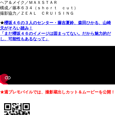
ヘア＆メイク／ＭＡＸＳＴＡＲ
構成／篠本６３４（ｓｈｏｒｔ ｃｕｔ）
撮影協力／ＺＥＡＬ ＣＲＵＩＳＩＮＧ
★
櫻坂４６の３人のセンター・藤吉夏鈴、森田ひかる、山崎
天がそろい踏み！
「まだ櫻坂４６のイメージは固まってない。だから魅力的だ
し、可能性もあるなって」
★週プレモバイルでは、撮影蔵出しカット＆ムービーを公開！