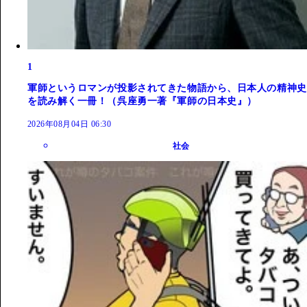
1
軍師というロマンが投影されてきた物語から、日本人の精神史
を読み解く一冊！（呉座勇一著『軍師の日本史』）
2026年08月04日 06:30
社会