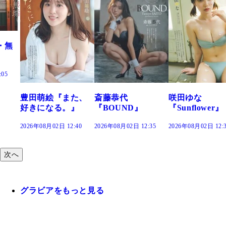
た、
斎藤恭代
咲田ゆな
藤水咲桜『花
』
『BOUND』
『Sunflower』
だまり』
:40
2026年08月02日 12:35
2026年08月02日 12:30
2026年08月02日 12:
次へ
グラビアをもっと見る