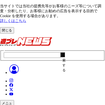
当サイトでは当社の提携先等がお客様のニーズ等について調
査・分析したり、お客様にお勧めの広告を表⽰する⽬的で
Cookie を使⽤する場合があります。
詳しくはこちら
閉じる
検
索
す
る
メニュ