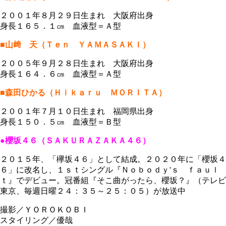
２００１年８月２９日生まれ 大阪府出身
身長１６５．１㎝ 血液型＝Ａ型
■山﨑 天（Ｔｅｎ ＹＡＭＡＳＡＫＩ）
２００５年９月２８日生まれ 大阪府出身
身長１６４．６㎝ 血液型＝Ａ型
■森田ひかる（Ｈｉｋａｒｕ ＭＯＲＩＴＡ）
２００１年７月１０日生まれ 福岡県出身
身長１５０．５㎝ 血液型＝Ｂ型
●櫻坂４６（ＳＡＫＵＲＡＺＡＫＡ４６）
２０１５年、「欅坂４６」として結成。２０２０年に「櫻坂４
６」に改名し、１ｓｔシングル『Ｎｏｂｏｄｙ'ｓ ｆａｕｌ
ｔ』でデビュー。冠番組『そこ曲がったら、櫻坂？』（テレビ
東京、毎週日曜２４：３５～２５：０５）が放送中
撮影／ＹＯＲＯＫＯＢＩ
スタイリング／優哉