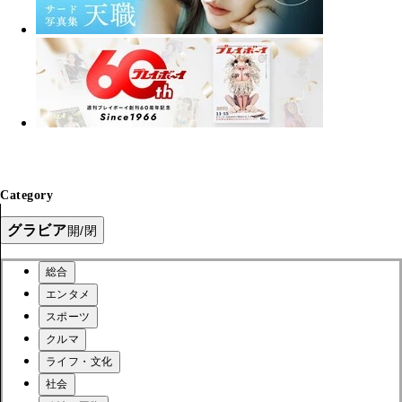
Category
グラビア
開/閉
総合
エンタメ
スポーツ
クルマ
ライフ・文化
社会