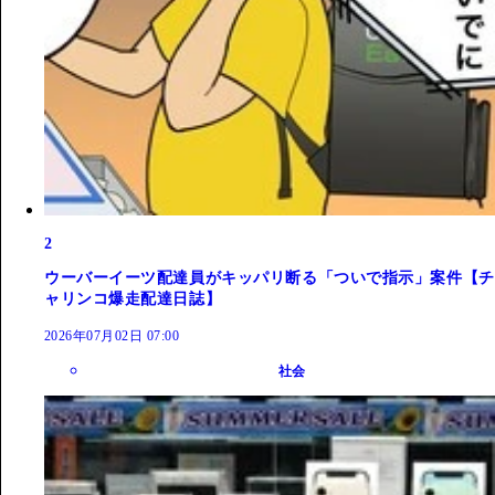
2
ウーバーイーツ配達員がキッパリ断る「ついで指示」案件【チ
ャリンコ爆走配達日誌】
2026年07月02日 07:00
社会